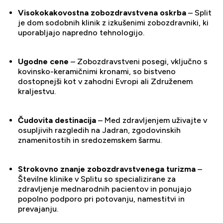
Visokokakovostna zobozdravstvena oskrba
– Split
je dom sodobnih klinik z izkušenimi zobozdravniki, ki
uporabljajo napredno tehnologijo.
Ugodne cene
– Zobozdravstveni posegi, vključno s
kovinsko-keramičnimi kronami, so bistveno
dostopnejši kot v zahodni Evropi ali Združenem
kraljestvu.
Čudovita destinacija
– Med zdravljenjem uživajte v
osupljivih razgledih na Jadran, zgodovinskih
znamenitostih in sredozemskem šarmu.
Strokovno znanje zobozdravstvenega turizma
–
Številne klinike v Splitu so specializirane za
zdravljenje mednarodnih pacientov in ponujajo
popolno podporo pri potovanju, namestitvi in ​​
prevajanju.