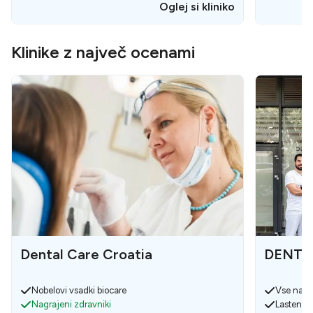
Oglej si kliniko
Klinike z največ ocenami
Dental Care Croatia
DENTEC
Nobelovi vsadki biocare
Vse na e
Nagrajeni zdravniki
Lasten la