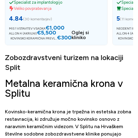
Specialist za implantologijo
Specialis
Veliko povpraševanja
Speciali
4.84
5
(
30 komentarjev
)
(
11 koment
€1,000
MIS 1 VSTAVITEV VSADKA
NEODENT IMP
€5,500
Oglej si
ALL ON 4 (AKRILNI)
ALL ON 4 (AKR
€300
kliniko
KOVINSKO KERAMIČNA PREVLE
KOVINSKO K
KA
Zobozdravstveni turizem na lokaciji
Split
Metalna keramična krona v
Splitu
Kovinsko-keramična krona je trpežna in estetska zobna
restavracija, ki združuje močno kovinsko osnovo z
naravnim keramičnim videzom. V Splitu na Hrvaškem
številne sodobne zobozdravstvene klinike ponujajo