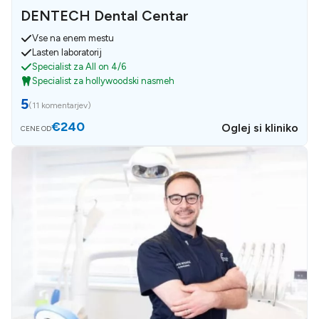
DENTECH Dental Centar
Vse na enem mestu
Lasten laboratorij
Specialist za All on 4/6
Specialist za hollywoodski nasmeh
5
(
11 komentarjev
)
€240
Oglej si kliniko
CENE OD