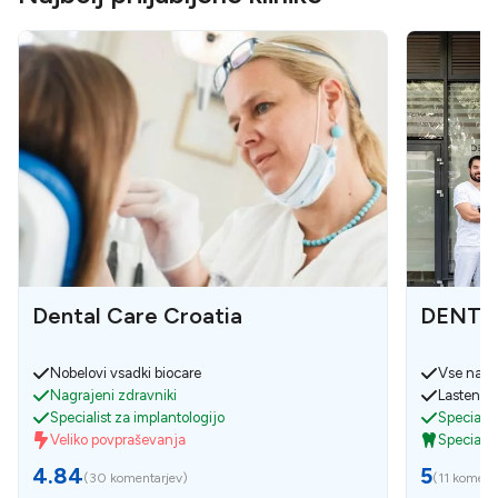
Dental Care Croatia
DENTEC
Nobelovi vsadki biocare
Vse na e
Nagrajeni zdravniki
Lasten la
Specialist za implantologijo
Specialis
Veliko povpraševanja
Speciali
4.84
5
(
30 komentarjev
)
(
11 koment