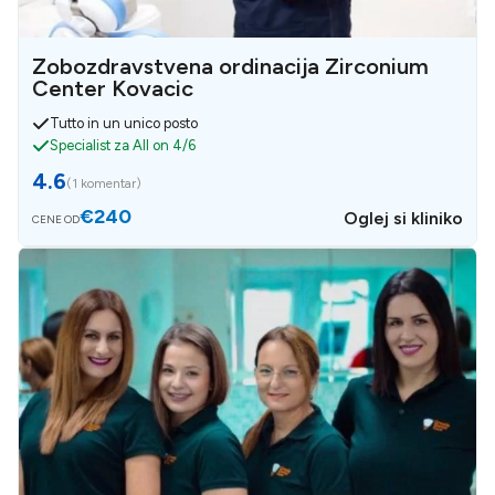
Zobozdravstvena ordinacija Zirconium
Center Kovacic
Tutto in un unico posto
Specialist za All on 4/6
4.6
(
1 komentar
)
€240
Oglej si kliniko
CENE OD