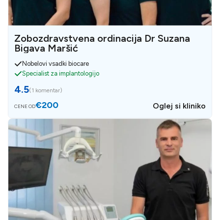
Zobozdravstvena ordinacija Dr Suzana
Bigava Maršić
Nobelovi vsadki biocare
Specialist za implantologijo
4.5
(
1 komentar
)
€200
Oglej si kliniko
CENE OD