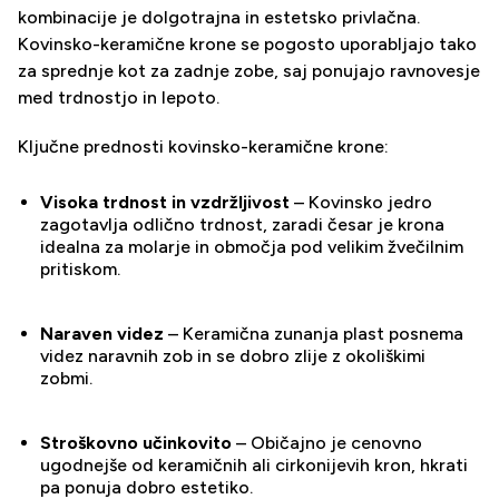
kombinacije je dolgotrajna in estetsko privlačna.
Kovinsko-keramične krone se pogosto uporabljajo tako
za sprednje kot za zadnje zobe, saj ponujajo ravnovesje
med trdnostjo in lepoto.
Ključne prednosti kovinsko-keramične krone:
Visoka trdnost in vzdržljivost
– Kovinsko jedro
zagotavlja odlično trdnost, zaradi česar je krona
idealna za molarje in območja pod velikim žvečilnim
pritiskom.
Naraven videz
– Keramična zunanja plast posnema
videz naravnih zob in se dobro zlije z okoliškimi
zobmi.
Stroškovno učinkovito
– Običajno je cenovno
ugodnejše od keramičnih ali cirkonijevih kron, hkrati
pa ponuja dobro estetiko.