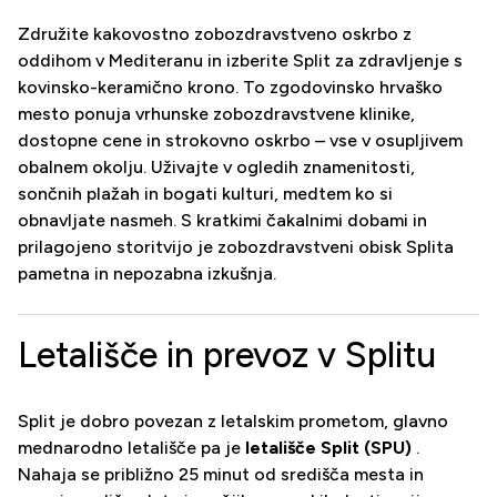
Združite kakovostno zobozdravstveno oskrbo z
oddihom v Mediteranu in izberite Split za zdravljenje s
kovinsko-keramično krono. To zgodovinsko hrvaško
mesto ponuja vrhunske zobozdravstvene klinike,
dostopne cene in strokovno oskrbo – vse v osupljivem
obalnem okolju. Uživajte v ogledih znamenitosti,
sončnih plažah in bogati kulturi, medtem ko si
obnavljate nasmeh. S kratkimi čakalnimi dobami in
prilagojeno storitvijo je zobozdravstveni obisk Splita
pametna in nepozabna izkušnja.
Letališče in prevoz v Splitu
Split je dobro povezan z letalskim prometom, glavno
mednarodno letališče pa je
letališče Split (SPU)
.
Nahaja se približno 25 minut od središča mesta in