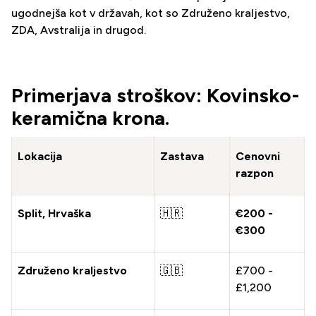
ugodnejša kot v državah, kot so Združeno kraljestvo,
ZDA, Avstralija in drugod.
Primerjava stroškov: Kovinsko-
keramična krona.
Lokacija
Zastava
Cenovni
razpon
Split, Hrvaška
🇭🇷
€200 -
€300
Združeno kraljestvo
🇬🇧
£700 -
£1,200