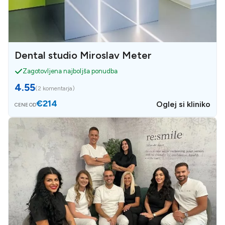
Dental studio Miroslav Meter
Zagotovljena najboljša ponudba
4.55
(
2 komentarja
)
€214
Oglej si kliniko
CENE OD