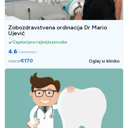
Zobozdravstvena ordinacija Dr Mario
Ujević
Zagotovljena najboljša ponudba
4.6
(
1 komentar
)
€170
Oglej si kliniko
CENE OD