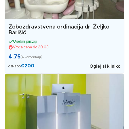
Zobozdravstvena ordinacija dr. Željko
Barišić
Osebni pristop
Vroča cena do 20.08.
4.75
(
4 komentarji
)
€200
Oglej si kliniko
CENE OD