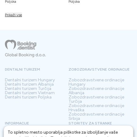
Poljska
Poljska
Prikaži vse
DENTALNI TURIZEM
ZOBOZDRAVSTVENE ORDINACIJE
Dentalni turizem
Hungary
Zobozdravstvene ordinacije
Dentalni turizem
Albanija
Hungary
Dentalni turizem
Turčija
Zobozdravstvene ordinacije
Dentalni turizem
Vietnam
Albanija
Dentalni turizem
Poljska
Zobozdravstvene ordinacije
Turčija
Zobozdravstvene ordinacije
Hrvaška
Zobozdravstvene ordinacije
Srbija
INFORMACIJE
STORITEV ZA STRANKE
To spletno mesto uporablja piškotke za izboljšanje vaše
O nas
Pogoji