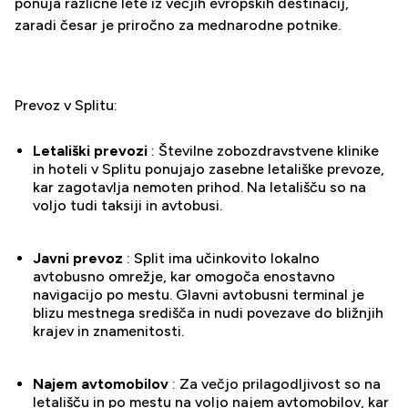
ponuja različne lete iz večjih evropskih destinacij,
zaradi česar je priročno za mednarodne potnike.
Prevoz v Splitu:
Letališki prevozi
: Številne zobozdravstvene klinike
in hoteli v Splitu ponujajo zasebne letališke prevoze,
kar zagotavlja nemoten prihod. Na letališču so na
voljo tudi taksiji in avtobusi.
Javni prevoz
: Split ima učinkovito lokalno
avtobusno omrežje, kar omogoča enostavno
navigacijo po mestu. Glavni avtobusni terminal je
blizu mestnega središča in nudi povezave do bližnjih
krajev in znamenitosti.
Najem avtomobilov
: Za večjo prilagodljivost so na
letališču in po mestu na voljo najem avtomobilov, kar