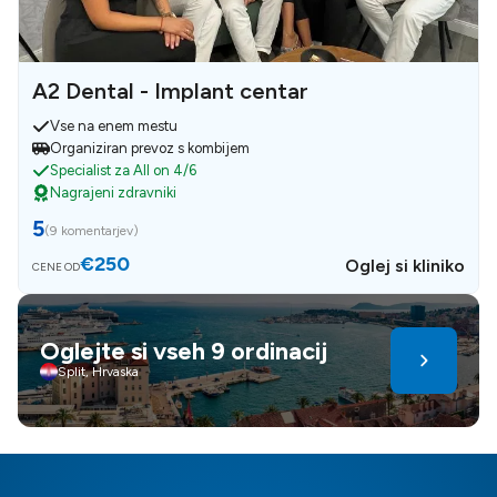
A2 Dental - Implant centar
Vse na enem mestu
Organiziran prevoz s kombijem
Specialist za All on 4/6
Nagrajeni zdravniki
5
(
9 komentarjev
)
€250
Oglej si kliniko
CENE OD
Oglejte si vseh 9 ordinacij
Split, Hrvaska