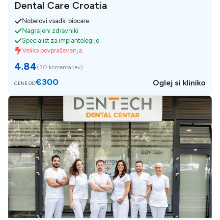
Dental Care Croatia
Nobelovi vsadki biocare
Nagrajeni zdravniki
Specialist za implantologijo
Veliko povpraševanja
4.84
(
30 komentarjev
)
€300
Oglej si kliniko
CENE OD