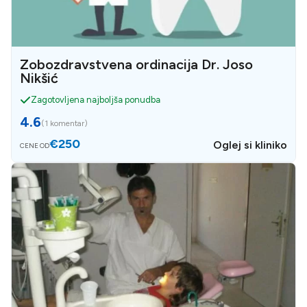
Zobozdravstvena ordinacija Dr. Joso
Nikšić
Zagotovljena najboljša ponudba
4.6
(
1 komentar
)
€250
Oglej si kliniko
CENE OD