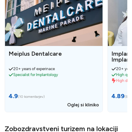
Meiplus Dentalcare
Implan
Implant
20+ years of experinace
20+ year
Specialist for Implantology
High qual
High de
4.9
4.89
(
10 komentarjev
)
(
9 k
Oglej si kliniko
Zobozdravstveni turizem na lokaciji