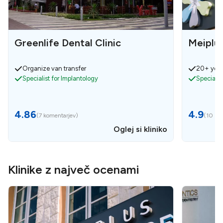
Greenlife Dental Clinic
Meiplu
Organize van transfer
20+ year
Specialist for Implantology
Specialis
4.86
4.9
(
7 komentarjev
)
(
10 ko
Oglej si kliniko
Klinike z največ ocenami