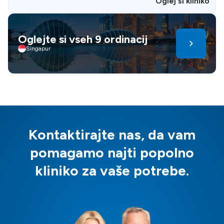
Oglej si kliniko
Oglejte si vseh 9 ordinacij
Singapur
Kontaktirajte nas, da vam
pomagamo najti popolno
kliniko za vaše potrebe.