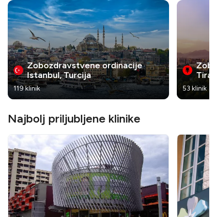
Zobozdravstvene ordinacije
Zobo
Istanbul, Turcija
Tiran
119 klinik
53 klinik
Najbolj priljubljene klinike