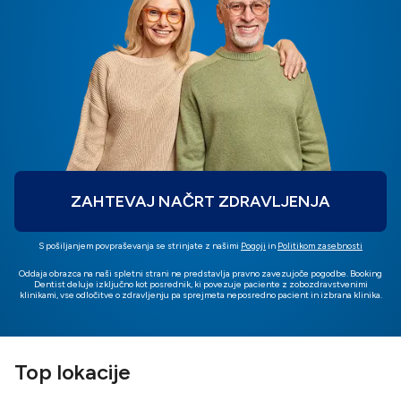
ZAHTEVAJ NAČRT ZDRAVLJENJA
S pošiljanjem povpraševanja se strinjate z našimi
Pogoji
in
Politikom zasebnosti
Oddaja obrazca na naši spletni strani ne predstavlja pravno zavezujoče pogodbe. Booking
Dentist deluje izključno kot posrednik, ki povezuje paciente z zobozdravstvenimi
klinikami, vse odločitve o zdravljenju pa sprejmeta neposredno pacient in izbrana klinika.
Top lokacije