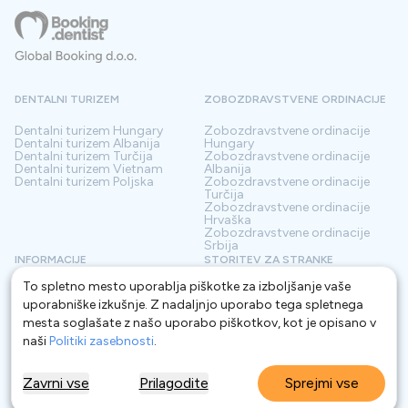
DENTALNI TURIZEM
ZOBOZDRAVSTVENE ORDINACIJE
Dentalni turizem
Hungary
Zobozdravstvene ordinacije
Dentalni turizem
Albanija
Hungary
Dentalni turizem
Turčija
Zobozdravstvene ordinacije
Dentalni turizem
Vietnam
Albanija
Dentalni turizem
Poljska
Zobozdravstvene ordinacije
Turčija
Zobozdravstvene ordinacije
Hrvaška
Zobozdravstvene ordinacije
Srbija
INFORMACIJE
STORITEV ZA STRANKE
To spletno mesto uporablja piškotke za izboljšanje vaše
O nas
Pogoji
Kontakt
Politika zasebnosti
uporabniške izkušnje. Z nadaljnjo uporabo tega spletnega
Pogosta vprašanja
Za Klinike
mesta soglašate z našo uporabo piškotkov, kot je opisano v
Blog
naši
Politiki zasebnosti
.
Glosar
Zavrni vse
Prilagodite
Sprejmi vse