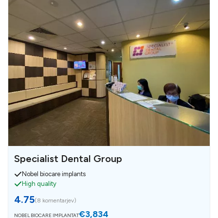
Specialist Dental Group
Nobel biocare implants
High quality
4.75
(
8 komentarjev
)
€3,834
NOBEL BIOCARE IMPLANTAT