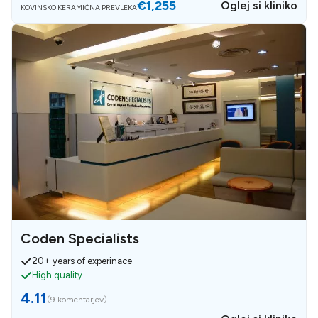
€1,255
Oglej si kliniko
KOVINSKO KERAMIČNA PREVLEKA
Coden Specialists
20+ years of experinace
High quality
4.11
(
9 komentarjev
)