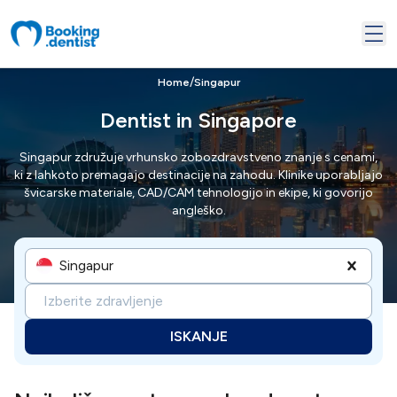
/
Home
Singapur
Dentist in Singapore
Singapur združuje vrhunsko zobozdravstveno znanje s cenami,
ki z lahkoto premagajo destinacije na zahodu. Klinike uporabljajo
švicarske materiale, CAD/CAM tehnologijo in ekipe, ki govorijo
angleško.
Singapur
Izberite zdravljenje
ISKANJE