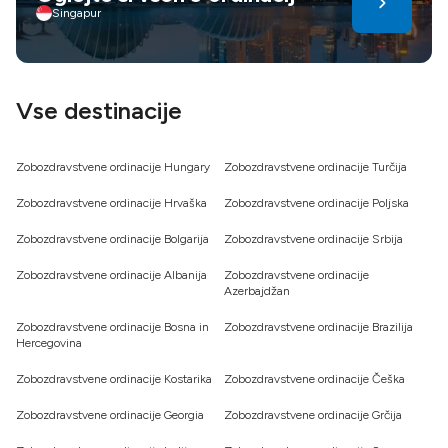
tečaji. Dentalni turizem ponuja prihranke in nego – izberite
Singapur
pametno za bolj zdrav in samozavesten nasmeh
Vse destinacije
Zobozdravstvene ordinacije Hungary
Zobozdravstvene ordinacije Turčija
Zobozdravstvene ordinacije Hrvaška
Zobozdravstvene ordinacije Poljska
Zobozdravstvene ordinacije Bolgarija
Zobozdravstvene ordinacije Srbija
Zobozdravstvene ordinacije Albanija
Zobozdravstvene ordinacije
Azerbajdžan
Zobozdravstvene ordinacije Bosna in
Zobozdravstvene ordinacije Brazilija
Hercegovina
Zobozdravstvene ordinacije Kostarika
Zobozdravstvene ordinacije Češka
Zobozdravstvene ordinacije Georgia
Zobozdravstvene ordinacije Grčija