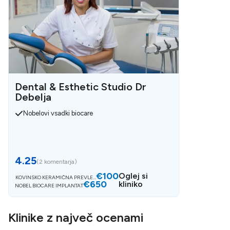
Dental & Esthetic Studio Dr
Debelja
Nobelovi vsadki biocare
4.25
(
2 komentarja
)
€100
Oglej si
KOVINSKO KERAMIČNA PREVLEK
€650
A
kliniko
NOBEL BIOCARE IMPLANTAT
Klinike z največ ocenami