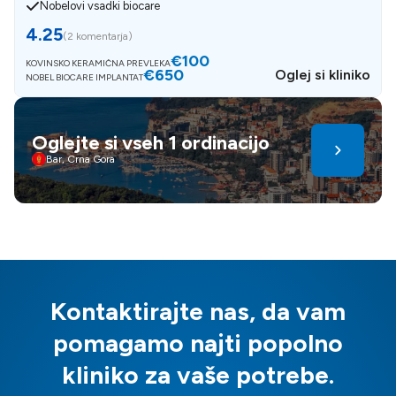
Nobelovi vsadki biocare
4.25
(
2 komentarja
)
€100
KOVINSKO KERAMIČNA PREVLEKA
€650
Oglej si kliniko
NOBEL BIOCARE IMPLANTAT
Oglejte si vseh 1 ordinacijo
Bar, Crna Gora
Kontaktirajte nas, da vam
pomagamo najti popolno
kliniko za vaše potrebe.