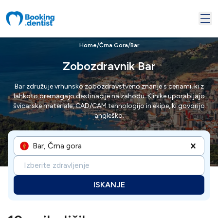
/
/
Home
Črna Gora
Bar
Zobozdravnik Bar
Bar združuje vrhunsko zobozdravstveno znanje s cenami, ki z
lahkoto premagajo destinacije na zahodu. Klinike uporabljajo
švicarske materiale, CAD/CAM tehnologijo in ekipe, ki govorijo
angleško.
Bar, Črna gora
Izberite zdravljenje
ISKANJE