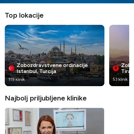
Top lokacije
Zobozdravstvene ordinacije
Zobo
Istanbul, Turcija
Tiran
119 klinik
53 klinik
Najbolj priljubljene klinike