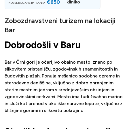
€650
A
kliniko
NOBEL BIOCARE IMPLANTAT
Zobozdravstveni turizem na lokaciji
Bar
Dobrodošli v Baru
Bar v Črni gori je očarljivo obalno mesto, znano po
slikovitem pristanišču, zgodovinskih znamenitostih in
čudovitih plažah. Ponuja mešanico sodobne opreme in
starodavne dediščine, vključno z dobro ohranjenim
starim mestnim jedrom s srednjeveškim obzidjem in
zgodovinskimi cerkvami. Mesto ima tudi živahno marino
in služi kot prehod v okoliške naravne lepote, vključno z
bližnjimi gorami in slikovito pokrajino.