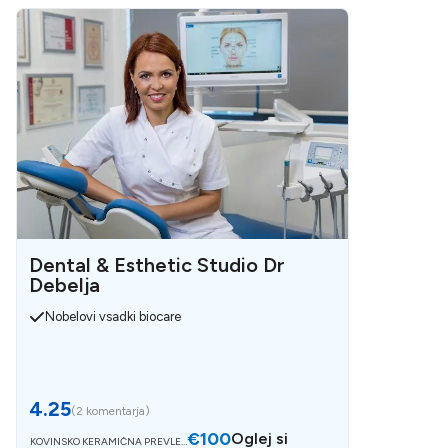
Dental & Esthetic Studio Dr
Debelja
Nobelovi vsadki biocare
4.25
(
2 komentarja
)
€100
Oglej si
KOVINSKO KERAMIČNA PREVLEK