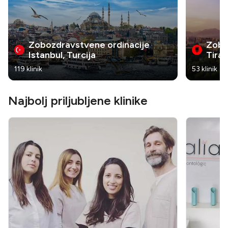
Zobozdravstvene ordinacije
Zobo
Istanbul, Turcija
Tiran
119 klinik
53 klinik
Najbolj priljubljene klinike