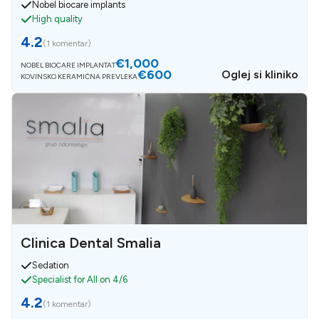
Nobel biocare implants
High quality
4.2
(
1 komentar
)
€1,000
NOBEL BIOCARE IMPLANTAT
€600
Oglej si kliniko
KOVINSKO KERAMIČNA PREVLEKA
Clinica Dental Smalia
Sedation
Specialist for All on 4/6
4.2
(
1 komentar
)