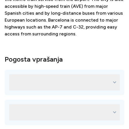
accessible by high-speed train (AVE) from major
Spanish cities and by long-distance buses from various
European locations. Barcelona is connected to major
highways such as the AP-7 and C-32, providing easy
access from surrounding regions.
Pogosta vprašanja
Katere so najboljše klinike na lokaciji
Barcelona?
Vsaka klinika na naši platformi je skrbno izbrana in za vaše
potrebe je na voljo veliko odličnih možnosti. Najboljše
klinike vključujejo:
Kakšne so prednosti izbire Barcelona za
The British Dental Clinic
zobozdravstveno zdravljenje v tujini?
Clinica Dental Smalia
Izbira Barcelona za zobozdravstveno zdravljenje v tujini
Clínica Dental del Vinyet
vam lahko pomaga prihraniti denar, dostopati do