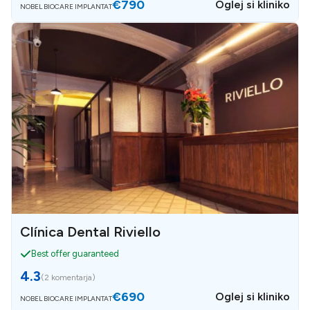
€790
Oglej si kliniko
NOBEL BIOCARE IMPLANTAT
Clínica Dental Riviello
Best offer guaranteed
4.3
(
2 komentarja
)
€690
Oglej si kliniko
NOBEL BIOCARE IMPLANTAT