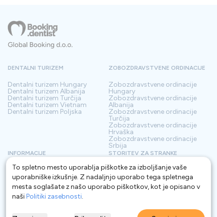
DENTALNI TURIZEM
ZOBOZDRAVSTVENE ORDINACIJE
Dentalni turizem
Hungary
Zobozdravstvene ordinacije
Dentalni turizem
Albanija
Hungary
Dentalni turizem
Turčija
Zobozdravstvene ordinacije
Dentalni turizem
Vietnam
Albanija
Dentalni turizem
Poljska
Zobozdravstvene ordinacije
Turčija
Zobozdravstvene ordinacije
Hrvaška
Zobozdravstvene ordinacije
Srbija
INFORMACIJE
STORITEV ZA STRANKE
To spletno mesto uporablja piškotke za izboljšanje vaše
O nas
Pogoji
Kontakt
Politika zasebnosti
uporabniške izkušnje. Z nadaljnjo uporabo tega spletnega
Pogosta vprašanja
Za Klinike
mesta soglašate z našo uporabo piškotkov, kot je opisano v
Blog
naši
Politiki zasebnosti
.
Glosar