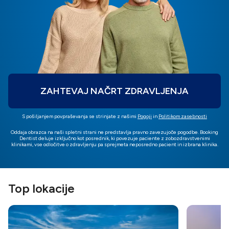
ZAHTEVAJ NAČRT ZDRAVLJENJA
S pošiljanjem povpraševanja se strinjate z našimi
Pogoji
in
Politikom zasebnosti
Oddaja obrazca na naši spletni strani ne predstavlja pravno zavezujoče pogodbe. Booking
Dentist deluje izključno kot posrednik, ki povezuje paciente z zobozdravstvenimi
klinikami, vse odločitve o zdravljenju pa sprejmeta neposredno pacient in izbrana klinika.
Top lokacije