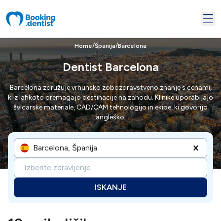
/
/
Home
Španija
Barcelona
Dentist Barcelona
Barcelona združuje vrhunsko zobozdravstveno znanje s cenami,
ki z lahkoto premagajo destinacije na zahodu. Klinike uporabljajo
švicarske materiale, CAD/CAM tehnologijo in ekipe, ki govorijo
angleško.
Barcelona, Španija
Izberite zdravljenje
ISKANJE