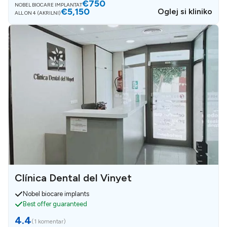
€750
NOBEL BIOCARE IMPLANTAT
€5,150
Oglej si kliniko
ALL ON 4 (AKRILNI)
Clínica Dental del Vinyet
Nobel biocare implants
Best offer guaranteed
4.4
(
1 komentar
)