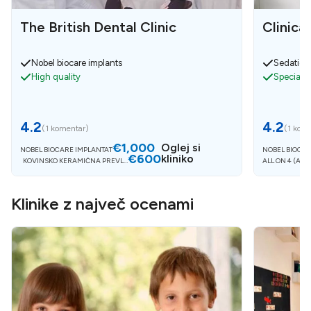
The British Dental Clinic
Clinica
Nobel biocare implants
Sedation
High quality
Specialist
4.2
4.2
(
1 komentar
)
(
1 kom
€1,000
Oglej si
NOBEL BIOCARE IMPLANTAT
NOBEL BIOCAR
€600
kliniko
KOVINSKO KERAMIČNA PREVLE
ALL ON 4 (AKR
KA
Klinike z največ ocenami