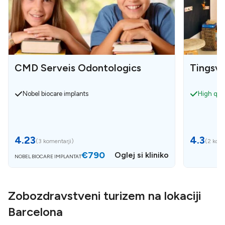
CMD Serveis Odontologics
Tingsva
Nobel biocare implants
High qual
4.23
4.3
(
3 komentarji
)
(
2 kome
€790
Oglej si kliniko
NOBEL BIOCARE IMPLANTAT
Zobozdravstveni turizem na lokaciji
Barcelona