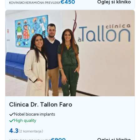
€450
Oglej si kliniko
KOVINSKO KERAMIČNA PREVLEKA
Clinica Dr. Tallon Faro
Nobel biocare implants
High quality
4.3
(
2 komentarja
)
€900
Oglej si kliniko