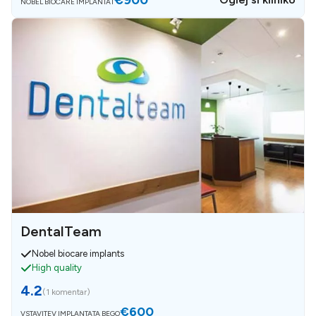
NOBEL BIOCARE IMPLANTAT
DentalTeam
Nobel biocare implants
High quality
4.2
(
1 komentar
)
€600
VSTAVITEV IMPLANTATA BEGO