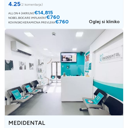
4.25
(
2 komentarja
)
€14,815
ALL ON 4 (AKRILNI)
€760
NOBEL BIOCARE IMPLANTAT
€760
Oglej si kliniko
KOVINSKO KERAMIČNA PREVLEKA
MEDIDENTAL