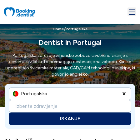
/
Home
Portugalska
Dentist in Portugal
Portugalska združuje vrhunsko zobozdravstveno znanje s
cenami, ki z lahkoto premagajo destinacije na zahodu. Klinike
uporabljajo švicarske materiale, CAD/CAM tehnologijo in ekipe, ki
govorijo angleško.
Portugalska
Izberite zdravljenje
ISKANJE