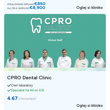
€850
STRAUMANN IMPLANT
€8,900
Oglej si kliniko
ALL ON 4 (AKRILNI)
CPRO Dental Clinic
Own labaratory
Specialist for All on 4/6
4.67
(
3 komentarji
)
Oglej si kliniko