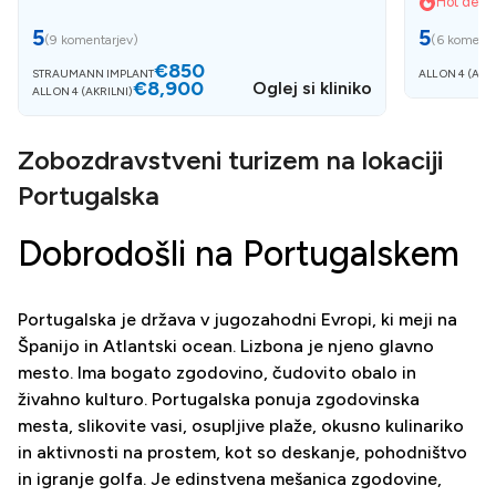
Hot deals
5
5
(
9 komentarjev
)
(
6 komenta
€850
STRAUMANN IMPLANT
ALL ON 4 (AKR
€8,900
Oglej si kliniko
ALL ON 4 (AKRILNI)
Zobozdravstveni turizem na lokaciji
Portugalska
Dobrodošli na Portugalskem
Portugalska je država v jugozahodni Evropi, ki meji na
Španijo in Atlantski ocean. Lizbona je njeno glavno
mesto. Ima bogato zgodovino, čudovito obalo in
živahno kulturo. Portugalska ponuja zgodovinska
mesta, slikovite vasi, osupljive plaže, okusno kulinariko
in aktivnosti na prostem, kot so deskanje, pohodništvo
in igranje golfa. Je edinstvena mešanica zgodovine,