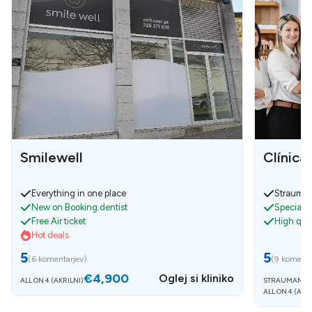
Smilewell
Clínica
Everything in one place
Strauman
New on Booking.dentist
Specialis
Free Air ticket
High qual
Hot deals
5
5
(
6 komentarjev
)
(
9 komenta
€4,900
Oglej si kliniko
ALL ON 4 (AKRILNI)
STRAUMANN 
ALL ON 4 (AKR