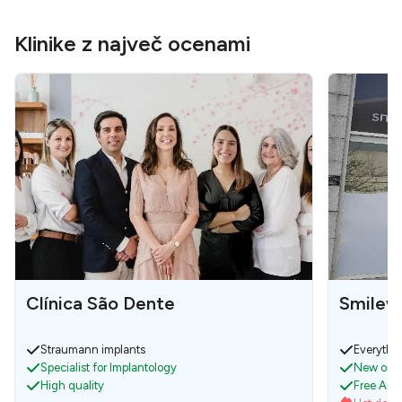
Klinike z največ ocenami
Clínica São Dente
Smilewe
Straumann implants
Everythin
Specialist for Implantology
New on B
High quality
Free Air t