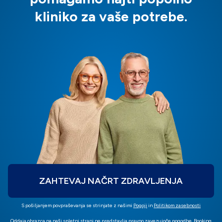
kliniko za vaše potrebe.
ZAHTEVAJ NAČRT ZDRAVLJENJA
S pošiljanjem povpraševanja se strinjate z našimi
Pogoji
in
Politikom zasebnosti
Oddaja obrazca na naši spletni strani ne predstavlja pravno zavezujoče pogodbe. Booking