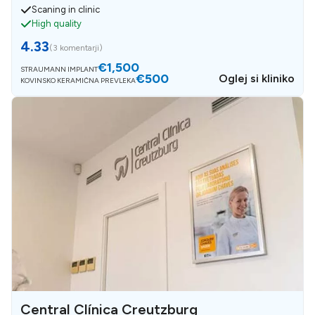
Scaning in clinic
High quality
4.33
(
3 komentarji
)
€1,500
STRAUMANN IMPLANT
€500
Oglej si kliniko
KOVINSKO KERAMIČNA PREVLEKA
Central Clínica Creutzburg