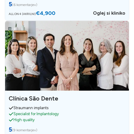
5
(
6 komentarjev
)
€4,900
Oglej si kliniko
ALL ON 4 (AKRILNI)
Clínica São Dente
Straumann implants
Specialist for Implantology
High quality
5
(
9 komentarjev
)