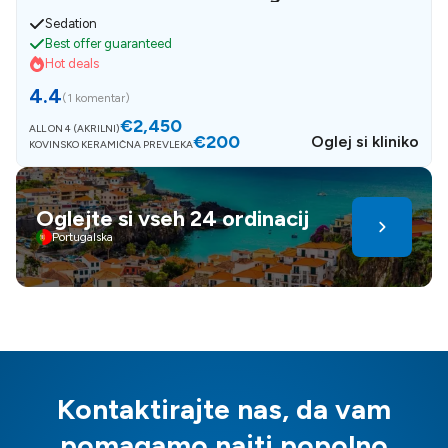
Sedation
Best offer guaranteed
Hot deals
4.4
(
1 komentar
)
€2,450
ALL ON 4 (AKRILNI)
€200
Oglej si kliniko
KOVINSKO KERAMIČNA PREVLEKA
Oglejte si vseh 24 ordinacij
Portugalska
Kontaktirajte nas, da vam
pomagamo najti popolno