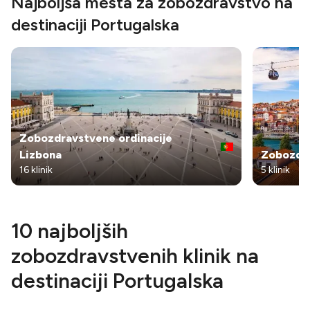
Najboljša mesta za zobozdravstvo na
destinaciji Portugalska
Zobozdravstvene ordinacije
Lizbona
Zobozdra
16 klinik
5 klinik
10 najboljših
zobozdravstvenih klinik na
destinaciji Portugalska