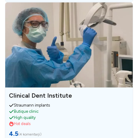
Clinical Dent Institute
Straumann implants
Butique clinic
High quality
Hot deals
4.5
(
4 komentarji
)