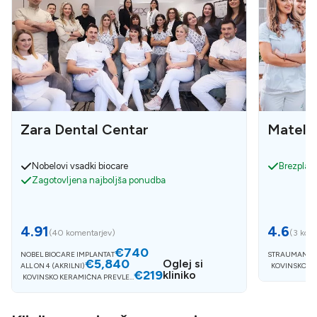
Zara Dental Centar
Matell 
Nobelovi vsadki biocare
Brezplačn
Zagotovljena najboljša ponudba
4.91
4.6
(
40 komentarjev
)
(
3 kome
€740
NOBEL BIOCARE IMPLANTAT
STRAUMANN 
€5,840
Oglej si
ALL ON 4 (AKRILNI)
KOVINSKO K
€219
kliniko
KOVINSKO KERAMIČNA PREVLEK
A