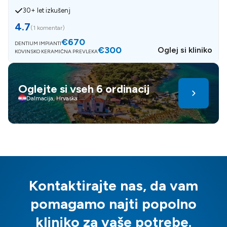
30+ let izkušenj
4.7
(
1 komentar
)
€670
DENTIUM IMPIANTI
€300
Oglej si kliniko
KOVINSKO KERAMIČNA PREVLEKA
Oglejte si vseh 6 ordinacij
Dalmacija, Hrvaska
Kontaktirajte nas, da vam
pomagamo najti popolno
kliniko za vaše potrebe.