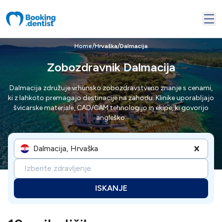
/
/
Home
Hrvaška
Dalmacija
Zobozdravnik Dalmacija
Dalmacija združuje vrhunsko zobozdravstveno znanje s cenami,
ki z lahkoto premagajo destinacije na zahodu. Klinike uporabljajo
švicarske materiale, CAD/CAM tehnologijo in ekipe, ki govorijo
angleško.
Dalmacija, Hrvaška
Izberite zdravljenje
ISKANJE