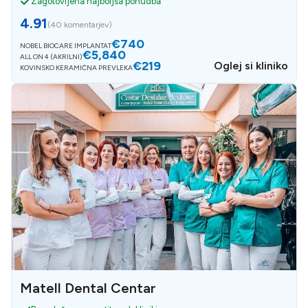
Zagotovljena najboljša ponudba
4.91
(
40 komentarjev
)
€740
NOBEL BIOCARE IMPLANTAT
€5,840
ALL ON 4 (AKRILNI)
€219
Oglej si kliniko
KOVINSKO KERAMIČNA PREVLEKA
Matell Dental Centar