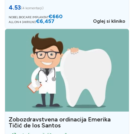
4.53
(
4 komentarji
)
€660
NOBEL BIOCARE IMPLANTAT
€6,457
Oglej si kliniko
ALL ON 4 (AKRILNI)
Zobozdravstvena ordinacija Emerika
Tičić de los Santos