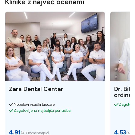
Klinike z največ ocenami
Zara Dental Centar
Dr. Bil
ordinac
Nobelovi vsadki biocare
Zagotovl
Zagotovljena najboljša ponudba
4.91
4.53
(
40 komentarjev
)
(
4 ko