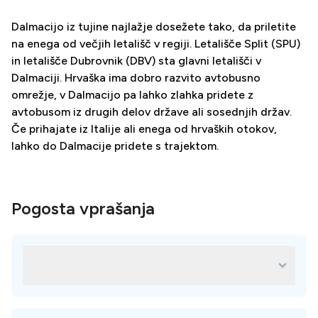
Dalmacijo iz tujine najlažje dosežete tako, da priletite
na enega od večjih letališč v regiji. Letališče Split (SPU)
in letališče Dubrovnik (DBV) sta glavni letališči v
Dalmaciji. Hrvaška ima dobro razvito avtobusno
omrežje, v Dalmacijo pa lahko zlahka pridete z
avtobusom iz drugih delov države ali sosednjih držav.
Če prihajate iz Italije ali enega od hrvaških otokov,
lahko do Dalmacije pridete s trajektom.
Pogosta vprašanja
Katere so najboljše klinike na lokaciji
Dalmacija?
Vsaka klinika na naši platformi je skrbno izbrana in za vaše
potrebe je na voljo veliko odličnih možnosti. Najboljše