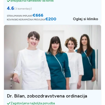
Brezplačna namestitev ob kliniki
4.6
(
3 komentarji
)
€666
STRAUMANN IMPLANT
€200
Oglej si kliniko
KOVINSKO KERAMIČNA PREVLEKA
Dr. Bilan, zobozdravstvena ordinacija
Zagotovljena najboljša ponudba