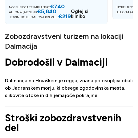
€740
NOBEL BIOCARE IMPLANTAT
NOBEL BIOCAR
€5,840
Oglej si
ALL ON 4 (AKRILNI)
ALL ON 4 (AKR
€219
kliniko
KOVINSKO KERAMIČNA PREVLEK
A
Zobozdravstveni turizem na lokaciji
Dalmacija
Dobrodošli v Dalmaciji
Dalmacija na Hrvaškem je regija, znana po osupljivi obali
ob Jadranskem morju, ki obsega zgodovinska mesta,
slikovite otoke in dih jemajoče pokrajine.
Stroški zobozdravstvenih
del