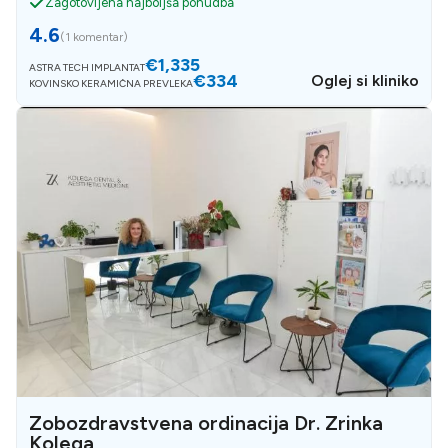
Zagotovljena najboljša ponudba
4.6
(
1 komentar
)
€1,335
ASTRA TECH IMPLANTAT
€334
Oglej si kliniko
KOVINSKO KERAMIČNA PREVLEKA
Zobozdravstvena ordinacija Dr. Zrinka
Kolega