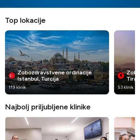
Top lokacije
Zobozdravstvene ordinacije
Zobo
Istanbul, Turcija
Tiran
119 klinik
53 klinik
Najbolj priljubljene klinike