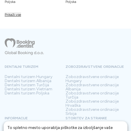
Poljska
Poljska
Prikaži vse
DENTALNI TURIZEM
ZOBOZDRAVSTVENE ORDINACIJE
Dentalni turizem
Hungary
Zobozdravstvene ordinacije
Dentalni turizem
Albanija
Hungary
Dentalni turizem
Turčija
Zobozdravstvene ordinacije
Dentalni turizem
Vietnam
Albanija
Dentalni turizem
Poljska
Zobozdravstvene ordinacije
Turčija
Zobozdravstvene ordinacije
Hrvaška
Zobozdravstvene ordinacije
Srbija
INFORMACIJE
STORITEV ZA STRANKE
To spletno mesto uporablja piškotke za izboljšanje vaše
O nas
Pogoji