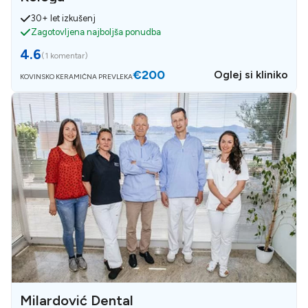
30+ let izkušenj
Zagotovljena najboljša ponudba
4.6
(
1 komentar
)
€200
Oglej si kliniko
KOVINSKO KERAMIČNA PREVLEKA
Milardović Dental