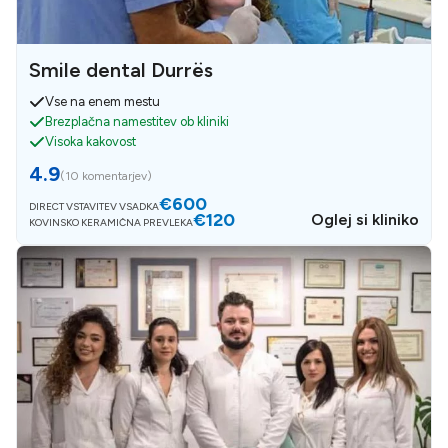
Smile dental Durrës
Vse na enem mestu
Brezplačna namestitev ob kliniki
Visoka kakovost
4.9
(
10 komentarjev
)
€600
DIRECT VSTAVITEV VSADKA
€120
Oglej si kliniko
KOVINSKO KERAMIČNA PREVLEKA