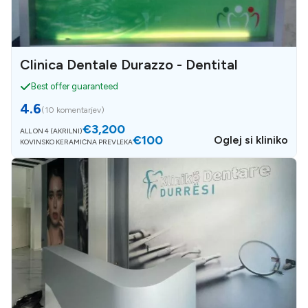
Clinica Dentale Durazzo - Dentital
Best offer guaranteed
4.6
(
10 komentarjev
)
€3,200
ALL ON 4 (AKRILNI)
€100
Oglej si kliniko
KOVINSKO KERAMIČNA PREVLEKA