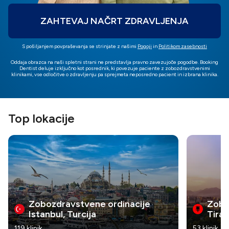
ZAHTEVAJ NAČRT ZDRAVLJENJA
S pošiljanjem povpraševanja se strinjate z našimi
Pogoji
in
Politikom zasebnosti
Oddaja obrazca na naši spletni strani ne predstavlja pravno zavezujoče pogodbe. Booking
Dentist deluje izključno kot posrednik, ki povezuje paciente z zobozdravstvenimi
klinikami, vse odločitve o zdravljenju pa sprejmeta neposredno pacient in izbrana klinika.
Top lokacije
Zobozdravstvene ordinacije
Zobo
Istanbul, Turcija
Tiran
119 klinik
53 klinik