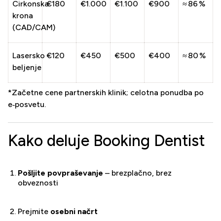
Cirkonska
€180
€1.000
€1.100
€900
≈ 86 %
krona
(CAD/CAM)
Lasersko
€120
€450
€500
€400
≈ 80 %
beljenje
*Začetne cene partnerskih klinik; celotna ponudba po
e‑posvetu.
Kako deluje Booking Dentist
Pošljite povpraševanje
– brezplačno, brez
obveznosti
Prejmite
osebni načrt