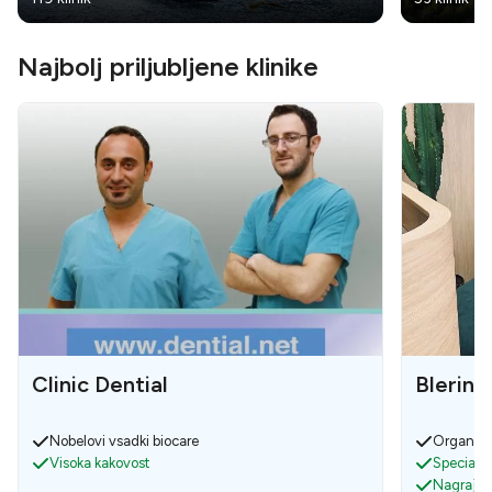
Najbolj priljubljene klinike
Clinic Dential
Blerina
Nobelovi vsadki biocare
Organizi
Visoka kakovost
Specialis
Nagrajeni