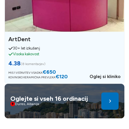
ArtDent
30+ let izkušenj
Visoka kakovost
4.38
(
8 komentarjev
)
€650
MIS 1 VSTAVITEV VSADKA
€120
Oglej si kliniko
KOVINSKO KERAMIČNA PREVLEKA
Oglejte si vseh 16 ordinacij
Durres, Albanija