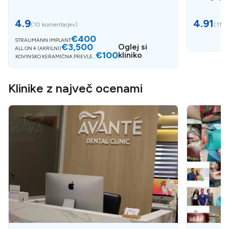
4.9
4.91
(
10 komentarjev
)
(
11 k
€400
STRAUMANN IMPLANT
€3,500
Oglej si
ALL ON 4 (AKRILNI)
€100
kliniko
KOVINSKO KERAMIČNA PREVLEK
A
Klinike z največ ocenami