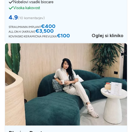
Nobelovi vsadki biocare
Visoka kakovost
4.9
(
10 komentarjev
)
€400
STRAUMANN IMPLANT
€3,500
ALL ON 4 (AKRILNI)
€100
Oglej si kliniko
KOVINSKO KERAMIČNA PREVLEKA