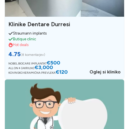
Klinike Dentare Durresi
Straumann implants
Butique clinic
Hot deals
4.75
(
8 komentarjev
)
€500
NOBEL BIOCARE IMPLANTAT
€3,000
ALL ON 4 (AKRILNI)
€120
Oglej si kliniko
KOVINSKO KERAMIČNA PREVLEKA