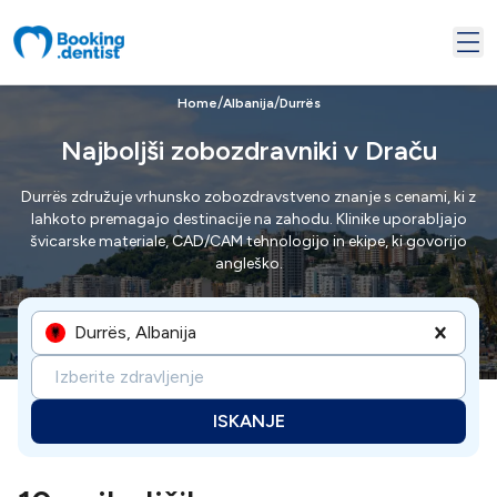
/
/
Home
Albanija
Durrës
Najboljši zobozdravniki v Draču
Durrës združuje vrhunsko zobozdravstveno znanje s cenami, ki z
lahkoto premagajo destinacije na zahodu. Klinike uporabljajo
švicarske materiale, CAD/CAM tehnologijo in ekipe, ki govorijo
angleško.
Durrës, Albanija
Izberite zdravljenje
ISKANJE