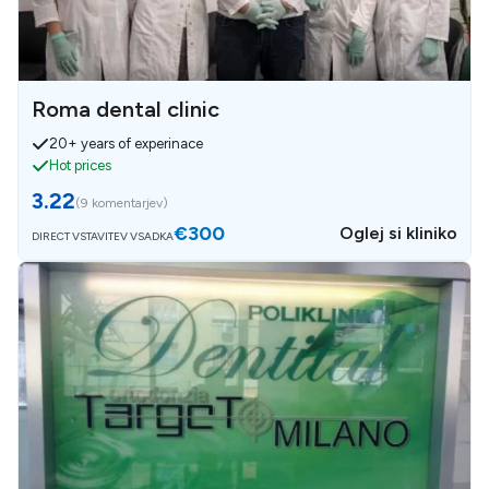
Roma dental clinic
20+ years of experinace
Hot prices
3.22
(
9 komentarjev
)
€300
Oglej si kliniko
DIRECT VSTAVITEV VSADKA