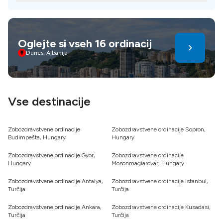
Mnoge klinike ponujajo načrte brez obresti preko
glavnih kreditnih kartic.
Oglejte si vseh 16 ordinacij
Durres, Albanija
Vse destinacije
Zobozdravstvene ordinacije
Zobozdravstvene ordinacije Sopron,
Budimpešta, Hungary
Hungary
Zobozdravstvene ordinacije Gyor,
Zobozdravstvene ordinacije
Hungary
Mosonmagiarovar, Hungary
Zobozdravstvene ordinacije Antalya,
Zobozdravstvene ordinacije Istanbul,
Turčija
Turčija
Zobozdravstvene ordinacije Ankara,
Zobozdravstvene ordinacije Kusadasi,
Turčija
Turčija