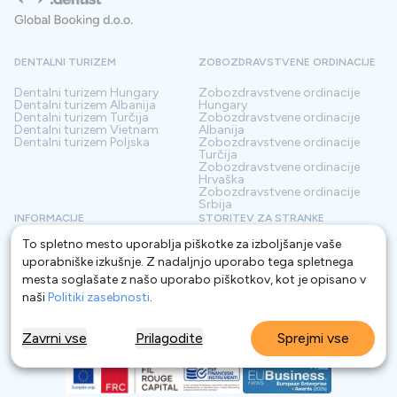
DENTALNI TURIZEM
ZOBOZDRAVSTVENE ORDINACIJE
Dentalni turizem
Hungary
Zobozdravstvene ordinacije
Dentalni turizem
Albanija
Hungary
Dentalni turizem
Turčija
Zobozdravstvene ordinacije
Dentalni turizem
Vietnam
Albanija
Dentalni turizem
Poljska
Zobozdravstvene ordinacije
Turčija
Zobozdravstvene ordinacije
Hrvaška
Zobozdravstvene ordinacije
Srbija
INFORMACIJE
STORITEV ZA STRANKE
To spletno mesto uporablja piškotke za izboljšanje vaše
O nas
Pogoji
Kontakt
Politika zasebnosti
uporabniške izkušnje. Z nadaljnjo uporabo tega spletnega
Pogosta vprašanja
Za Klinike
mesta soglašate z našo uporabo piškotkov, kot je opisano v
Blog
naši
Politiki zasebnosti
.
Glosar
Zavrni vse
Prilagodite
Sprejmi vse