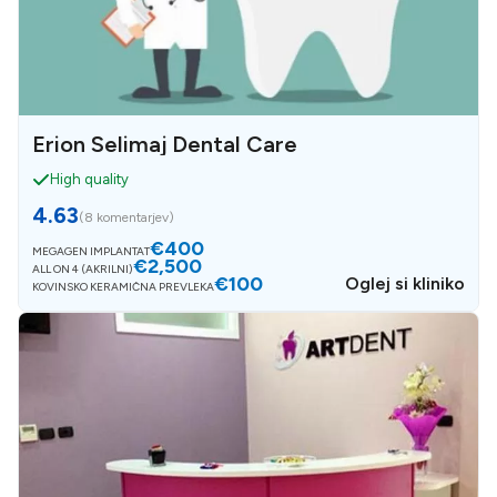
Erion Selimaj Dental Care
High quality
4.63
(
8 komentarjev
)
€400
MEGAGEN IMPLANTAT
€2,500
ALL ON 4 (AKRILNI)
€100
Oglej si kliniko
KOVINSKO KERAMIČNA PREVLEKA