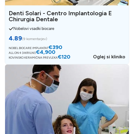
Denti Solari - Centro Implantologia E
Chirurgia Dentale
Nobelovi vsadki biocare
4.89
(
9 komentarjev
)
€390
NOBEL BIOCARE IMPLANTAT
€4,900
ALL ON 4 (AKRILNI)
€120
Oglej si kliniko
KOVINSKO KERAMIČNA PREVLEKA