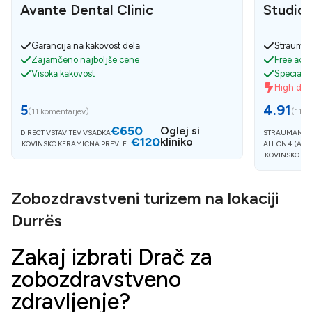
Avante Dental Clinic
Studio 
Garancija na kakovost dela
Strauman
Zajamčeno najboljše cene
Free acco
Visoka kakovost
Specialist
High de
5
4.91
(
11 komentarjev
)
(
11 k
€650
Oglej si
DIRECT VSTAVITEV VSADKA
STRAUMANN 
€120
kliniko
KOVINSKO KERAMIČNA PREVLEK
ALL ON 4 (AKR
A
KOVINSKO KE
Zobozdravstveni turizem na lokaciji
Durrës
Zakaj izbrati Drač za
zobozdravstveno
zdravljenje?