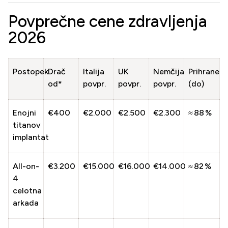
Povprečne cene zdravljenja
2026
Postopek
Drač
Italija
UK
Nemčija
Prihranek
od*
povpr.
povpr.
povpr.
(do)
Enojni
€400
€2.000
€2.500
€2.300
≈ 88 %
titanov
implantat
All-on-
€3.200
€15.000
€16.000
€14.000
≈ 82 %
4
celotna
arkada