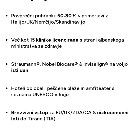
Povprečni prihranki:
50‑80 %
v primerjavi z
Italijo/UK/Nemčijo/Skandinavijo
Več kot 15
klinike licencirane
s strani albanskega
ministrstva za zdravje
Straumann®, Nobel Biocare® & Invisalign® na voljo
isti dan
Hoteli ob obali, peščene plaže in amfiteater s
seznama UNESCO
v hoje
Brezvizni vstop
za EU/UK/ZDA/CA &
nizkocenovni
leti
do Tirane (TIA)