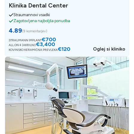
Klinika Dental Center
Straumannovi vsadki
Zagotovljena najboljša ponudba
4.89
(
9 komentarjev
)
€700
STRAUMANN IMPLANT
€3,400
ALL ON 4 (AKRILNI)
€120
Oglej si kliniko
KOVINSKO KERAMIČNA PREVLEKA