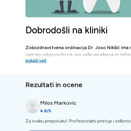
Dobrodošli na kliniki
Zobozdravstvena ordinacija Dr. Joso Nikšić ima v
vam bo odgovorilo na vsa vaša vprašanja in težave
pokaži več
Tretmaji
Rezultati in ocene
Zobozdravstvena ordinacija Dr. Joso Nikšić je spe
dentalno medicino.
Milos
Markovic
4.6
/5
Posebna ponudba
Za svaku preporuku! Profesionalni pristup i odlicno