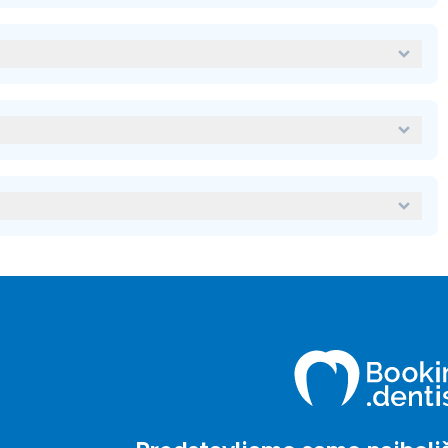
vstvena ordinacija Dr. Joso Nikšić so:
 želite
rezervirati termin
, preprosto oddajte
o pomagali in vas vodili na vaši zobozdravstveni poti.
Je
avstvena ordinacija Dr. Joso Nikšić?
bozdravstveno zdravljenje v tujini?
stveno zdravljenje v tujini, lahko uporabite našo platformo za
j, ocen, storitev, zmogljivosti, lokacij in poverilnic. Lahko se
o izbrati najprimernejšo kliniko za vaše potrebe.
te našo platformo in zahtevate povpraševanje klinike po vaši izbiri.
, ki vam bodo pomagali skozi postopek.