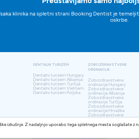
Predstavljamo samo najboljše
saka klinika na spletni strani Booking Dentist je temelj
oskrbe.
DENTALNI TURIZEM
ZOBOZDRAVSTVENE
ORDINACIJE
Dentalni turizem
Hungary
Dentalni turizem
Albanija
Zobozdravstvene
Dentalni turizem
Turčija
ordinacije
Hungary
Dentalni turizem
Vietnam
Zobozdravstvene
Dentalni turizem
Poljska
ordinacije
Albanija
Zobozdravstvene
ordinacije
Turčija
Zobozdravstvene
ordinacije
Hrvaška
Zobozdravstvene
ordinacije
Srbija
iške izkušnje. Z nadaljnjo uporabo tega spletnega mesta soglašate z
Zemljevid spletnega mesta
©
2026
www.booking.dentist
Vse pravice pridržane.