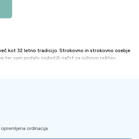
eč kot 32 letno tradicijo. Strokovno in strokovno osebje
 ter vam podalo najboljši načrt za njihovo rešitev.
cializirana ordinacija za oralno kirurgijo, ortodontijo in
 opremljena ordinacija.