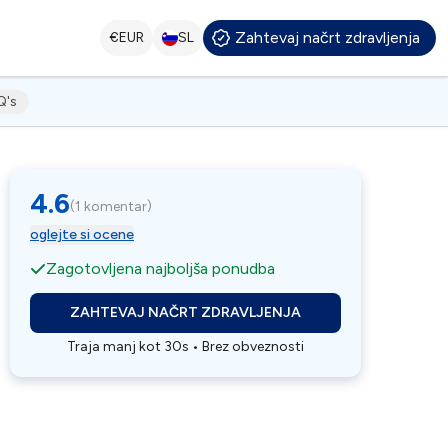
Zahtevaj načrt zdravljenja
€
EUR
SL
Q's
4.6
(
1 komentar
)
oglejte si ocene
Zagotovljena najboljša ponudba
ZAHTEVAJ NAČRT ZDRAVLJENJA
Traja manj kot 30s • Brez obveznosti