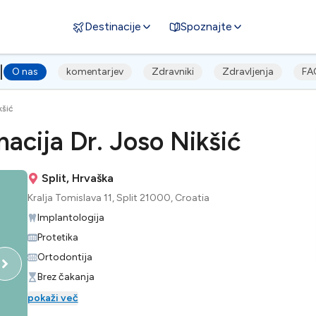
Destinacije
Spoznajte
|
O nas
komentarjev
Zdravniki
Zdravljenja
FA
kšić
acija Dr. Joso Nikšić
Split, Hrvaška
Kralja Tomislava 11, Split 21000, Croatia
Implantologija
Protetika
Ortodontija
Brez čakanja
pokaži več