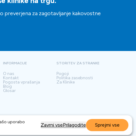
 klinike na trgu.
ito preverjena za zagotavljanje kakovostne
INFORMACIJE
STORITEV ZA STRANKE
O nas
Pogoji
Kontakt
Politika zasebnosti
Pogosta vprašanja
Za Klinike
Blog
Glosar
 našo uporabo
Zavrni vse
Prilagodite
Sprejmi vse