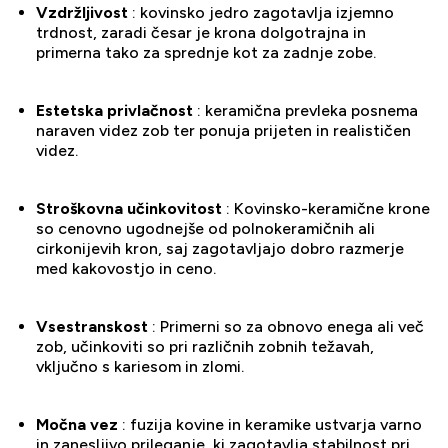
Vzdržljivost
: kovinsko jedro zagotavlja izjemno
trdnost, zaradi česar je krona dolgotrajna in
primerna tako za sprednje kot za zadnje zobe.
Estetska privlačnost
: keramična prevleka posnema
naraven videz zob ter ponuja prijeten in realističen
videz.
Stroškovna učinkovitost
: Kovinsko-keramične krone
so cenovno ugodnejše od polnokeramičnih ali
cirkonijevih kron, saj zagotavljajo dobro razmerje
med kakovostjo in ceno.
Vsestranskost
: Primerni so za obnovo enega ali več
zob, učinkoviti so pri različnih zobnih težavah,
vključno s kariesom in zlomi.
Močna vez
: fuzija kovine in keramike ustvarja varno
in zanesljivo prileganje, ki zagotavlja stabilnost pri