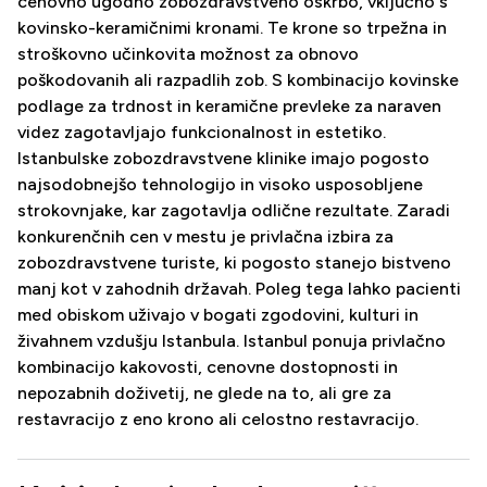
cenovno ugodno zobozdravstveno oskrbo, vključno s
kovinsko-keramičnimi kronami. Te krone so trpežna in
stroškovno učinkovita možnost za obnovo
poškodovanih ali razpadlih zob. S kombinacijo kovinske
podlage za trdnost in keramične prevleke za naraven
videz zagotavljajo funkcionalnost in estetiko.
Istanbulske zobozdravstvene klinike imajo pogosto
najsodobnejšo tehnologijo in visoko usposobljene
strokovnjake, kar zagotavlja odlične rezultate. Zaradi
konkurenčnih cen v mestu je privlačna izbira za
zobozdravstvene turiste, ki pogosto stanejo bistveno
manj kot v zahodnih državah. Poleg tega lahko pacienti
med obiskom uživajo v bogati zgodovini, kulturi in
živahnem vzdušju Istanbula. Istanbul ponuja privlačno
kombinacijo kakovosti, cenovne dostopnosti in
nepozabnih doživetij, ne glede na to, ali gre za
restavracijo z eno krono ali celostno restavracijo.