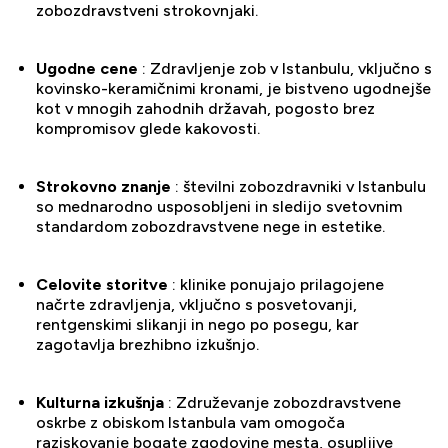
zobozdravstveni strokovnjaki.
Ugodne cene
: Zdravljenje zob v Istanbulu, vključno s
kovinsko-keramičnimi kronami, je bistveno ugodnejše
kot v mnogih zahodnih državah, pogosto brez
kompromisov glede kakovosti.
Strokovno znanje
: številni zobozdravniki v Istanbulu
so mednarodno usposobljeni in sledijo svetovnim
standardom zobozdravstvene nege in estetike.
Celovite storitve
: klinike ponujajo prilagojene
načrte zdravljenja, vključno s posvetovanji,
rentgenskimi slikanji in nego po posegu, kar
zagotavlja brezhibno izkušnjo.
Kulturna izkušnja
: Združevanje zobozdravstvene
oskrbe z obiskom Istanbula vam omogoča
raziskovanje bogate zgodovine mesta, osupljive