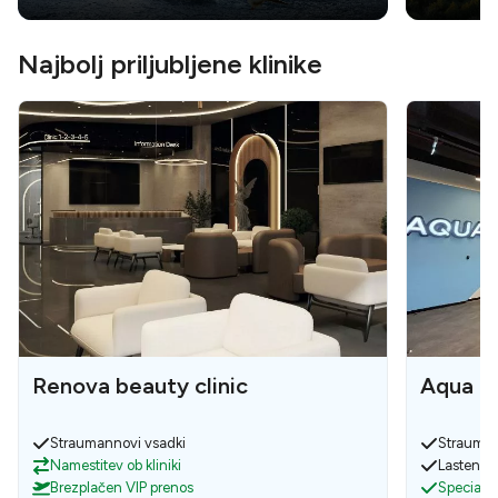
Najbolj priljubljene klinike
Renova beauty clinic
Aqua De
Straumannovi vsadki
Strauman
Namestitev ob kliniki
Lasten la
Brezplačen VIP prenos
Specialis