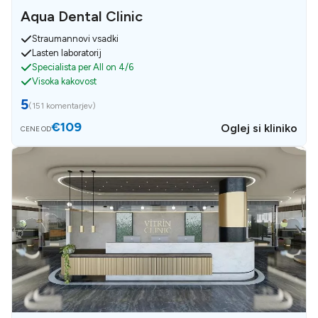
Aqua Dental Clinic
Straumannovi vsadki
Lasten laboratorij
Specialista per All on 4/6
Visoka kakovost
5
(
151 komentarjev
)
€109
Oglej si kliniko
CENE OD