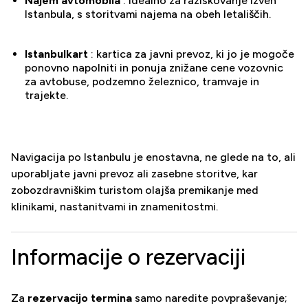
Najem avtomobila
: idealno za raziskovanje izven
Istanbula, s storitvami najema na obeh letališčih.
Istanbulkart
: kartica za javni prevoz, ki jo je mogoče
ponovno napolniti in ponuja znižane cene vozovnic
za avtobuse, podzemno železnico, tramvaje in
trajekte.
Navigacija po Istanbulu je enostavna, ne glede na to, ali
uporabljate javni prevoz ali zasebne storitve, kar
zobozdravniškim turistom olajša premikanje med
klinikami, nastanitvami in znamenitostmi.
Informacije o rezervaciji
Za
rezervacijo termina
samo naredite povpraševanje;