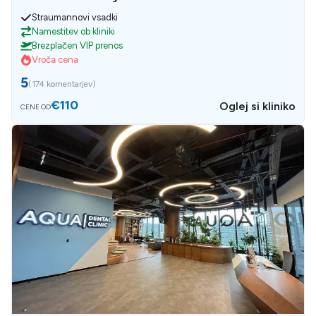
Straumannovi vsadki
Namestitev ob kliniki
Brezplačen VIP prenos
Vroča cena
5
(
174 komentarjev
)
€110
Oglej si kliniko
CENE OD