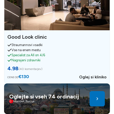
Good Look clinic
Straumannovi vsadki
Vse na enem mestu
Specialist za All on 4/6
Nagrajeni zdravniki
4.98
(
40 komentarjev
)
€130
Oglej si kliniko
CENE OD
Oglejte si vseh 74 ordinacij
Istanbul, Turcija