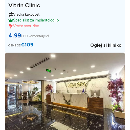
Vitrin Clinic
Visoka kakovost
Specialist za implantologijo
Vroče ponudbe
4.99
(
110 komentarjev
)
€109
Oglej si kliniko
CENE OD