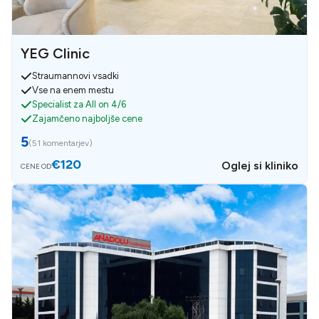
YEG Clinic
Straumannovi vsadki
Vse na enem mestu
Specialist za All on 4/6
Zajamčeno najboljše cene
5
(
51 komentarjev
)
€120
Oglej si kliniko
CENE OD