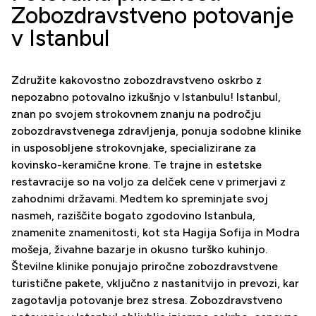
Zobozdravstveno potovanje
v Istanbul
Združite kakovostno zobozdravstveno oskrbo z
nepozabno potovalno izkušnjo v Istanbulu! Istanbul,
znan po svojem strokovnem znanju na področju
zobozdravstvenega zdravljenja, ponuja sodobne klinike
in usposobljene strokovnjake, specializirane za
kovinsko-keramične krone. Te trajne in estetske
restavracije so na voljo za delček cene v primerjavi z
zahodnimi državami. Medtem ko spreminjate svoj
nasmeh, raziščite bogato zgodovino Istanbula,
znamenite znamenitosti, kot sta Hagija Sofija in Modra
mošeja, živahne bazarje in okusno turško kuhinjo.
Številne klinike ponujajo priročne zobozdravstvene
turistične pakete, vključno z nastanitvijo in prevozi, kar
zagotavlja potovanje brez stresa. Zobozdravstveno