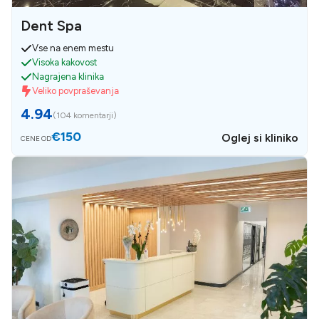
Dent Spa
Vse na enem mestu
Visoka kakovost
Nagrajena klinika
Veliko povpraševanja
4.94
(
104 komentarji
)
€150
Oglej si kliniko
CENE OD