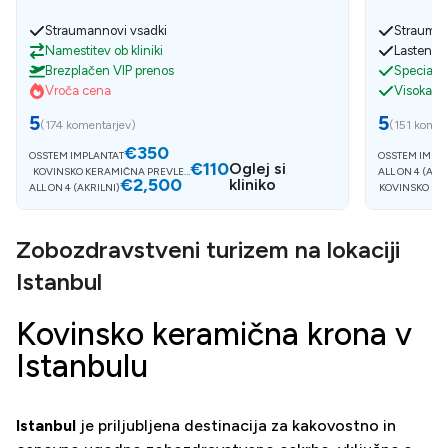
Straumannovi vsadki
Strauman
Namestitev ob kliniki
Lasten la
Brezplačen VIP prenos
Specialis
Vroča cena
Visoka k
5
5
(
174 komentarjev
)
(
151 komen
€350
OSSTEM IMPLANTAT
OSSTEM IMPL
€110
Oglej si
KOVINSKO KERAMIČNA PREVLEK
ALL ON 4 (AKR
€2,500
A
kliniko
ALL ON 4 (AKRILNI)
KOVINSKO KE
Zobozdravstveni turizem na lokaciji
Istanbul
Kovinsko keramična krona v
Istanbulu
Istanbul
je priljubljena destinacija za kakovostno in