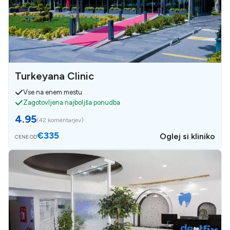
Turkeyana Clinic
Vse na enem mestu
Zagotovljena najboljša ponudba
4.95
(
42 komentarjev
)
€335
Oglej si kliniko
CENE OD