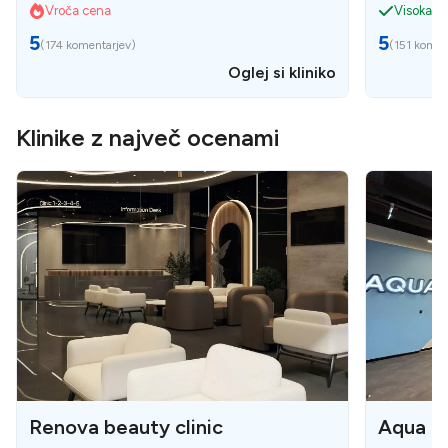
Vroča cena
Visoka k
5
5
(
174 komentarjev
)
(
151 komen
Oglej si kliniko
Klinike z največ ocenami
Renova beauty clinic
Aqua De