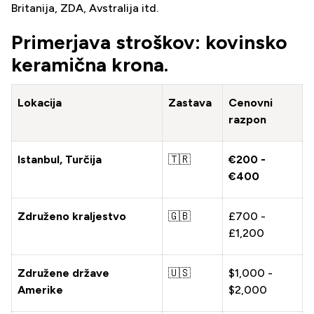
Britanija, ZDA, Avstralija itd.
Primerjava stroškov: kovinsko
keramična krona.
Lokacija
Zastava
Cenovni
razpon
Istanbul, Turčija
🇹🇷
€200 -
€400
Združeno kraljestvo
🇬🇧
£700 -
£1,200
Združene države
🇺🇸
$1,000 -
Amerike
$2,000