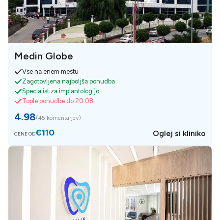
Medin Globe
Vse na enem mestu
Zagotovljena najboljša ponudba
Specialist za implantologijo
Tople ponudbe do 20.08.
4.98
(
45 komentarjev
)
€110
Oglej si kliniko
CENE OD