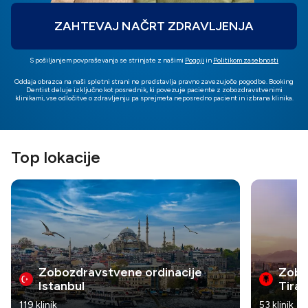
ZAHTEVAJ NAČRT ZDRAVLJENJA
S pošiljanjem povpraševanja se strinjate z našimi
Pogoji
in
Politikom zasebnosti
Oddaja obrazca na naši spletni strani ne predstavlja pravno zavezujoče pogodbe. Booking
Dentist deluje izključno kot posrednik, ki povezuje paciente z zobozdravstvenimi
klinikami, vse odločitve o zdravljenju pa sprejmeta neposredno pacient in izbrana klinika.
Top lokacije
Zobozdravstvene ordinacije
Zobo
Istanbul
Tira
119 klinik
53 klinik