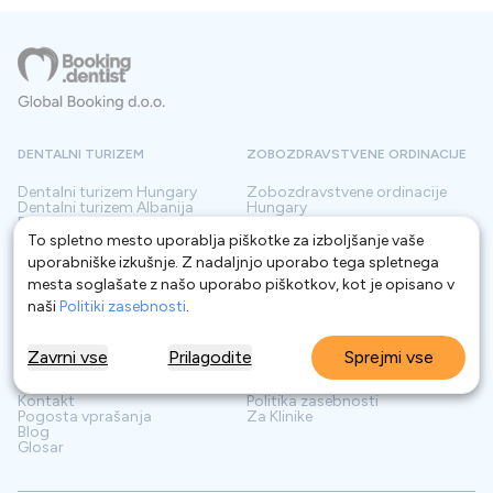
DENTALNI TURIZEM
ZOBOZDRAVSTVENE ORDINACIJE
Dentalni turizem
Hungary
Zobozdravstvene ordinacije
Dentalni turizem
Albanija
Hungary
Dentalni turizem
Turčija
Zobozdravstvene ordinacije
Dentalni turizem
Vietnam
Albanija
To spletno mesto uporablja piškotke za izboljšanje vaše
Dentalni turizem
Poljska
Zobozdravstvene ordinacije
uporabniške izkušnje. Z nadaljnjo uporabo tega spletnega
Turčija
Zobozdravstvene ordinacije
mesta soglašate z našo uporabo piškotkov, kot je opisano v
Hrvaška
naši
Politiki zasebnosti
.
Zobozdravstvene ordinacije
Srbija
INFORMACIJE
STORITEV ZA STRANKE
Zavrni vse
Prilagodite
Sprejmi vse
O nas
Pogoji
Kontakt
Politika zasebnosti
Pogosta vprašanja
Za Klinike
Blog
Glosar