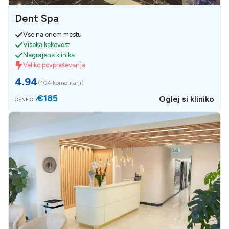
Dent Spa
Vse na enem mestu
Visoka kakovost
Nagrajena klinika
Veliko povpraševanja
4.94
(
104 komentarji
)
€185
Oglej si kliniko
CENE OD