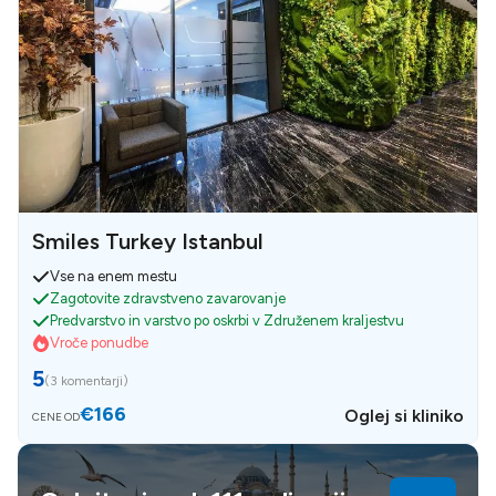
Smiles Turkey Istanbul
Vse na enem mestu
Zagotovite zdravstveno zavarovanje
Predvarstvo in varstvo po oskrbi v Združenem kraljestvu
Vroče ponudbe
5
(
3 komentarji
)
€166
Oglej si kliniko
CENE OD