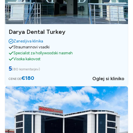
Darya Dental Turkey
Zanesljiva klinika
Straumannovi vsadki
Specialist za hollywoodski nasmeh
Visoka kakovost
5
(
80 komentarjev
)
€180
Oglej si kliniko
CENE OD