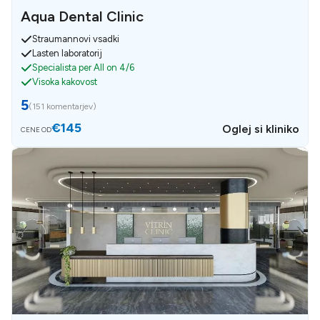
Aqua Dental Clinic
Straumannovi vsadki
Lasten laboratorij
Specialista per All on 4/6
Visoka kakovost
5
(
151 komentarjev
)
€145
Oglej si kliniko
CENE OD