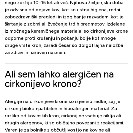
nego zdržijo 10–15 let ali več. Njihova življenjska doba
je odvisna od dejavnikov, kot so ustna higiena, redni
zobozdravniški pregledi in izogibanje razvadam, kot je
škrtanje z zobmi ali žvečenje trdih predmetov. Izdelane
iz močnega keramičnega materiala, so cirkonijeve krone
odporne proti krušenju in pokanju bolje kot mnoge
druge vrste kron, zaradi česar so dolgotrajna naložba
za zdrav in naraven nasmeh.
Ali sem lahko alergičen na
cirkonijevo krono?
Alergije na cirkonijeve krone so izjemno redke, saj je
cirkonij biokompatibilen in hipoalergen material. Za
razliko od kovinskih kron, cirkonij ne vsebuje niklja ali
drugih alergenov, ki so običajno povezani z reakcijami.
Varen je za bolnike z občutljivostjo na kovine ali