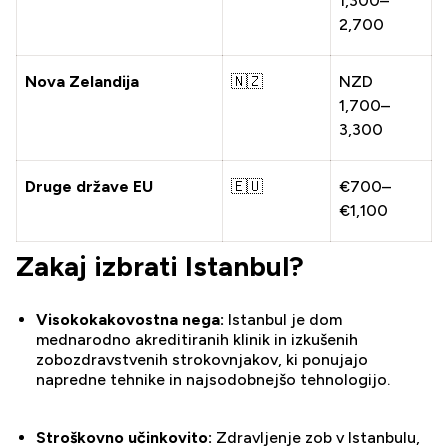
1,300–
2,700
Nova Zelandija
🇳🇿
NZD
1,700–
3,300
Druge države EU
🇪🇺
€700–
€1,100
Zakaj izbrati Istanbul?
Visokokakovostna nega:
Istanbul je dom
mednarodno akreditiranih klinik in izkušenih
zobozdravstvenih strokovnjakov, ki ponujajo
napredne tehnike in najsodobnejšo tehnologijo.
Stroškovno učinkovito:
Zdravljenje zob v Istanbulu,