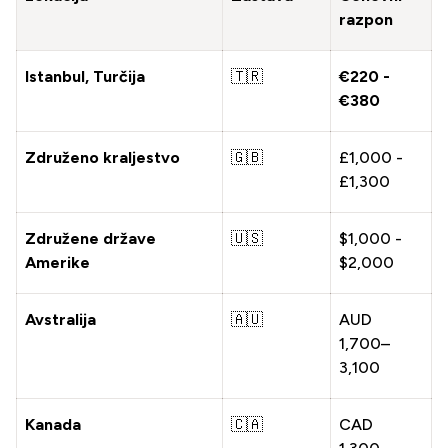
razpon
Istanbul, Turčija
🇹🇷
€220 -
€380
Združeno kraljestvo
🇬🇧
£1,000 -
£1,300
Združene države
🇺🇸
$1,000 -
Amerike
$2,000
Avstralija
🇦🇺
AUD
1,700–
3,100
Kanada
🇨🇦
CAD