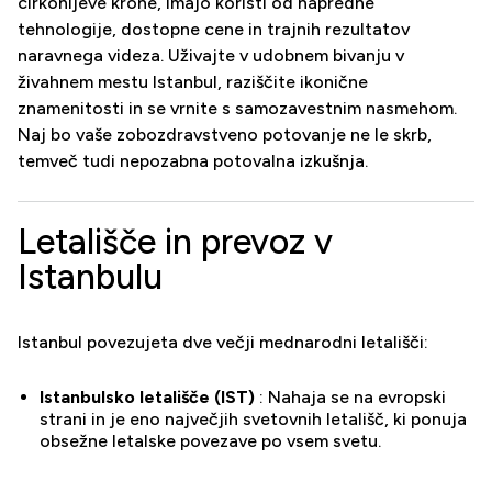
cirkonijeve krone, imajo koristi od napredne
tehnologije, dostopne cene in trajnih rezultatov
naravnega videza. Uživajte v udobnem bivanju v
živahnem mestu Istanbul, raziščite ikonične
znamenitosti in se vrnite s samozavestnim nasmehom.
Naj bo vaše zobozdravstveno potovanje ne le skrb,
temveč tudi nepozabna potovalna izkušnja.
Letališče in prevoz v
Istanbulu
Istanbul povezujeta dve večji mednarodni letališči:
Istanbulsko letališče (IST)
: Nahaja se na evropski
strani in je eno največjih svetovnih letališč, ki ponuja
obsežne letalske povezave po vsem svetu.