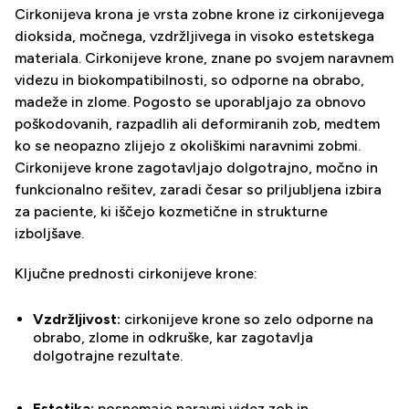
Cirkonijeva krona je vrsta zobne krone iz cirkonijevega
dioksida, močnega, vzdržljivega in visoko estetskega
materiala. Cirkonijeve krone, znane po svojem naravnem
videzu in biokompatibilnosti, so odporne na obrabo,
madeže in zlome. Pogosto se uporabljajo za obnovo
poškodovanih, razpadlih ali deformiranih zob, medtem
ko se neopazno zlijejo z okoliškimi naravnimi zobmi.
Cirkonijeve krone zagotavljajo dolgotrajno, močno in
funkcionalno rešitev, zaradi česar so priljubljena izbira
za paciente, ki iščejo kozmetične in strukturne
izboljšave.
Ključne prednosti cirkonijeve krone:
Vzdržljivost:
cirkonijeve krone so zelo odporne na
obrabo, zlome in odkruške, kar zagotavlja
dolgotrajne rezultate.
Estetika:
posnemajo naravni videz zob in