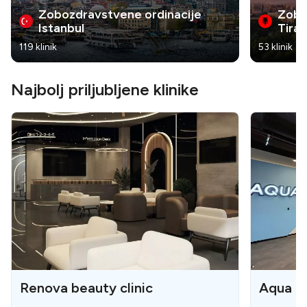
Zobozdravstvene ordinacije
Zobo
Istanbul
Tira
119 klinik
53 klinik
Najbolj priljubljene klinike
Renova beauty clinic
Aqua De