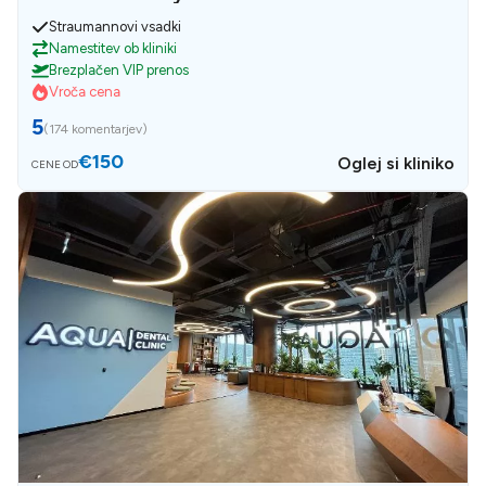
Straumannovi vsadki
Namestitev ob kliniki
Brezplačen VIP prenos
Vroča cena
5
(
174 komentarjev
)
€150
Oglej si kliniko
CENE OD