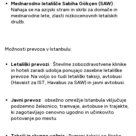
Mednarodno letališče Sabiha Gökçen (SAW)
:
Nahaja se na azijski strani in skrbi za domače in
mednarodne lete, zlasti nizkocenovnih letalskih
družb.
Možnosti prevoza v Istanbulu:
Letališki prevozi
: Številne zobozdravstvene klinike
in hoteli zaradi udobja ponujajo zasebne letališke
prevoze. Na voljo so tudi letališki taksiji, avtobusi
(Havaist za IST, Havabus za SAW) in javni avtobusi.
Javni prevoz
: obsežno omrežje Istanbula vključuje
podzemno železnico, tramvaje, avtobuse in trajekte,
ki zagotavljajo cenovno ugodno in učinkovito
potovanje po mestu.
Taksiji in skupne vožnje
: Rumeni taksiji so široko