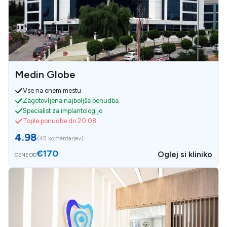
Medin Globe
Vse na enem mestu
Zagotovljena najboljša ponudba
Specialist za implantologijo
Tople ponudbe do 20.08.
4.98
(
45 komentarjev
)
€170
Oglej si kliniko
CENE OD