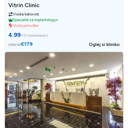
Vitrin Clinic
Visoka kakovost
Specialist za implantologijo
Vroče ponudbe
4.99
(
110 komentarjev
)
€179
Oglej si kliniko
CENE OD