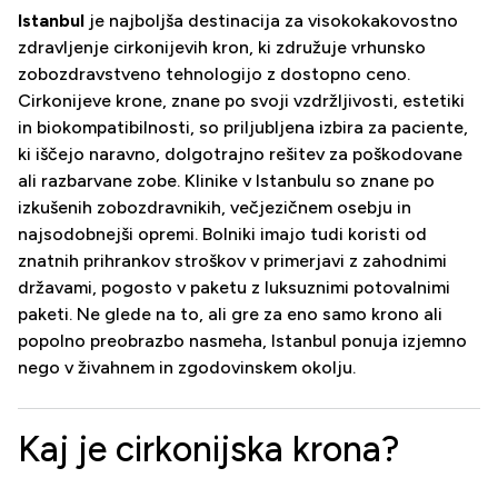
Istanbul
je najboljša destinacija za visokokakovostno
zdravljenje cirkonijevih kron, ki združuje vrhunsko
zobozdravstveno tehnologijo z dostopno ceno.
Cirkonijeve krone, znane po svoji vzdržljivosti, estetiki
in biokompatibilnosti, so priljubljena izbira za paciente,
ki iščejo naravno, dolgotrajno rešitev za poškodovane
ali razbarvane zobe. Klinike v Istanbulu so znane po
izkušenih zobozdravnikih, večjezičnem osebju in
najsodobnejši opremi. Bolniki imajo tudi koristi od
znatnih prihrankov stroškov v primerjavi z zahodnimi
državami, pogosto v paketu z luksuznimi potovalnimi
paketi. Ne glede na to, ali gre za eno samo krono ali
popolno preobrazbo nasmeha, Istanbul ponuja izjemno
nego v živahnem in zgodovinskem okolju.
Kaj je cirkonijska krona?