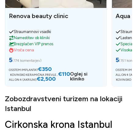
Renova beauty clinic
Aqua De
Straumannovi vsadki
Strauman
Namestitev ob kliniki
Lasten la
Brezplačen VIP prenos
Specialis
Vroča cena
Visoka k
5
5
(
174 komentarjev
)
(
151 komen
€350
OSSTEM IMPLANTAT
OSSTEM IMPL
€110
Oglej si
KOVINSKO KERAMIČNA PREVLEK
ALL ON 4 (AKR
€2,500
A
kliniko
ALL ON 4 (AKRILNI)
KOVINSKO KE
Zobozdravstveni turizem na lokaciji
Istanbul
Cirkonska krona Istanbul