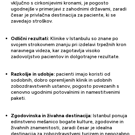
vključno s cirkonijevimi kronami, je pogosto
ugodnejše v primerjavi z zahodnimi državami, zaradi
česar je privlačna destinacija za paciente, ki se
zavedajo stroškov.
Odlični rezultati:
Klinike v Istanbulu so znane po
svojem strokovnem znanju pri izdelavi trpežnih kron
naravnega videza, kar zagotavlja visoko
zadovoljstvo pacientov in dolgotrajne rezultate.
Razkošje in udobje:
pacienti imajo koristi od
sodobnih, dobro opremljenih klinik in udobnih
zobozdravstvenih ustanov, pogosto povezanih s
cenovno ugodnimi potovalnimi in namestitvenimi
paketi.
Zgodovinska in živahna destinacija:
Istanbul ponuja
edinstveno mešanico bogate kulture, zgodovine in
živahnih znamenitosti, zaradi česar je idealna
destinacija za zobozdravstveni turizem in nepozabno