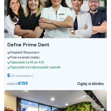
Defne Prime Dent
Impianti Straumann
Vse na enem mestu
Specialist za All on 4/6
Specialist za hollywoodski nasmeh
5
(
80 komentarjev
)
€155
Oglej si kliniko
CENE OD