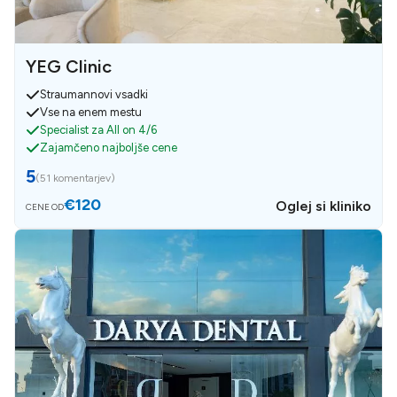
YEG Clinic
Straumannovi vsadki
Vse na enem mestu
Specialist za All on 4/6
Zajamčeno najboljše cene
5
(
51 komentarjev
)
€120
Oglej si kliniko
CENE OD