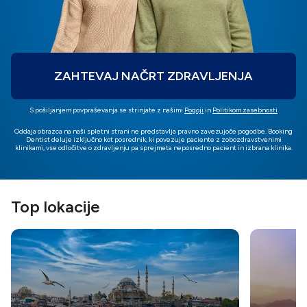
ZAHTEVAJ NAČRT ZDRAVLJENJA
S pošiljanjem povpraševanja se strinjate z našimi
Pogoji
in
Politikom zasebnosti
Oddaja obrazca na naši spletni strani ne predstavlja pravno zavezujoče pogodbe. Booking
Dentist deluje izključno kot posrednik, ki povezuje paciente z zobozdravstvenimi
klinikami, vse odločitve o zdravljenju pa sprejmeta neposredno pacient in izbrana klinika.
Top lokacije