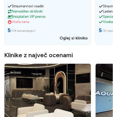
Straumannovi vsadki
Strauman
Namestitev ob kliniki
Lasten la
Brezplačen VIP prenos
Specialis
Vroča cena
Visoka k
5
5
(
174 komentarjev
)
(
151 komen
Oglej si kliniko
Klinike z največ ocenami