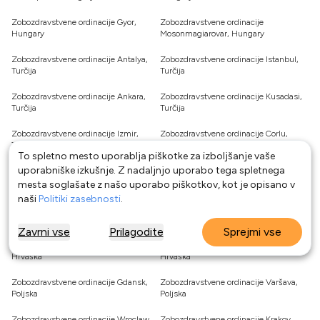
Zobozdravstvene ordinacije Gyor,
Zobozdravstvene ordinacije
Hungary
Mosonmagiarovar, Hungary
Zobozdravstvene ordinacije Antalya,
Zobozdravstvene ordinacije Istanbul,
Turčija
Turčija
Zobozdravstvene ordinacije Ankara,
Zobozdravstvene ordinacije Kusadasi,
Turčija
Turčija
Zobozdravstvene ordinacije Izmir,
Zobozdravstvene ordinacije Corlu,
Turčija
Turčija
To spletno mesto uporablja piškotke za izboljšanje vaše
uporabniške izkušnje. Z nadaljnjo uporabo tega spletnega
Zobozdravstvene ordinacije Zagreb,
Zobozdravstvene ordinacije Reka,
Hrvaška
Hrvaška
mesta soglašate z našo uporabo piškotkov, kot je opisano v
naši
Politiki zasebnosti
.
Zobozdravstvene ordinacije Split,
Zobozdravstvene ordinacije Dalmacija,
Hrvaška
Hrvaška
Zavrni vse
Prilagodite
Sprejmi vse
Zobozdravstvene ordinacije Istra,
Zobozdravstvene ordinacije Osijek,
Hrvaška
Hrvaška
Zobozdravstvene ordinacije Gdansk,
Zobozdravstvene ordinacije Varšava,
Poljska
Poljska
Zobozdravstvene ordinacije Wroclaw,
Zobozdravstvene ordinacije Krakov,