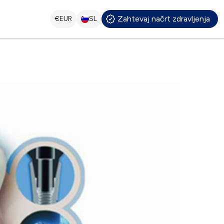
Zahtevaj načrt zdravljenja
€
EUR
SL