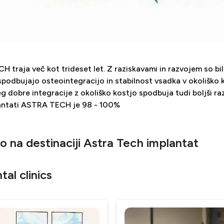
traja več kot trideset let. Z raziskavami in razvojem so bili
 spodbujajo osteointegracijo in stabilnost vsadka v okoliško 
dobre integracije z okoliško kostjo spodbuja tudi boljši raz
lantati ASTRA TECH je 98 - 100%
 na destinaciji Astra Tech implantat
al clinics