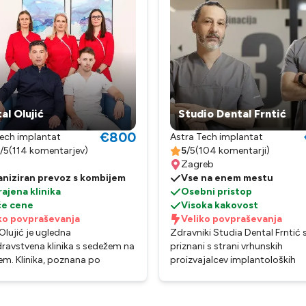
al Olujić
Studio Dental Frntić
€800
Tech implantat
Astra Tech implantat
/5
(
114 komentarjev
)
5
/5
(
104 komentarji
)
Zagreb
niziran prevoz s kombijem
Vse na enem mestu
ajena klinika
Osebni pristop
če cene
Visoka kakovost
ko povpraševanja
Veliko povpraševanja
Olujić je ugledna
Zdravniki Studia Dental Frntić 
avstvena klinika s sedežem na
priznani s strani vrhunskih
m. Klinika, poznana po
proizvajalcev implantoloških
kakovostni zobozdravstveni
sistemov, kar nam daje podpo
in celoviti ponudbi storitev, se
zaupanje in garancijo za vgrad
vojim pacientom zagotoviti
najboljših implantatov. Ordinac