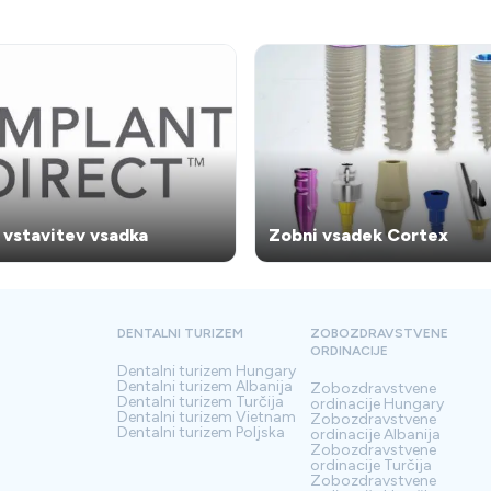
 nego ustne votline.
naše poliklinike izpolnjujejo vse
tehnološke standarde, ki jih pr
Evropska unija, in z najvišjimi
higienskimi standardi, od kater
odstopamo, redno vgrajujem
implantate z uspešnostjo
sprejemljivosti nad 91%.
 vstavitev vsadka
Zobni vsadek Cortex
DENTALNI TURIZEM
ZOBOZDRAVSTVENE
ORDINACIJE
Dentalni turizem
Hungary
Dentalni turizem
Albanija
Zobozdravstvene
Dentalni turizem
Turčija
ordinacije
Hungary
Dentalni turizem
Vietnam
Zobozdravstvene
Dentalni turizem
Poljska
ordinacije
Albanija
Zobozdravstvene
ordinacije
Turčija
Zobozdravstvene