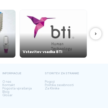
edpisuje
ih ne
o
Vstavi
Vstavitev vsadka BTI
AnyRid
INFORMACIJE
STORITEV ZA STRANKE
O nas
Pogoji
Kontakt
Politika zasebnosti
Pogosta vprašanja
Za Klinike
Blog
Glosar