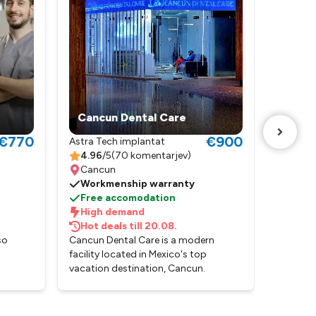
Cancun Dental Care
Vilad
€770
€900
Astra Tech implantat
Astra T
4.96
/5
(
70 komentarjev
)
4.9
/5
Cancun
Reka
Workmenship warranty
Nobel
Free accomodation
Speci
High demand
Nagra
Hot deals till 20.08.
Podjetje
so
Cancun Dental Care is a modern
speciali
facility located in Mexico's top
zobozdra
vacation destination, Cancun.
Nastal j
ro,
vsakodn
njo
in terapi
ije
dolgega