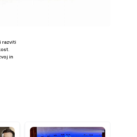
 razviti
kost.
voj in