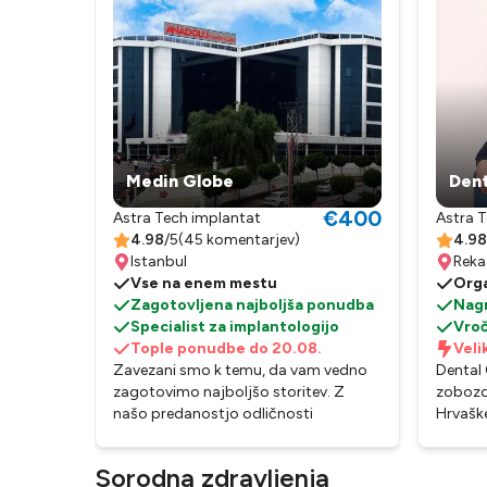
Medin Globe
Dent
€400
Astra Tech implantat
Astra 
4.98
/5
(
45 komentarjev
)
4.98
Istanbul
Reka
Vse na enem mestu
Orga
Zagotovljena najboljša ponudba
Nagr
Specialist za implantologijo
Vro
Tople ponudbe do 20.08.
Veli
Zavezani smo k temu, da vam vedno
Dental 
zagotovimo najboljšo storitev. Z
zobozdr
našo predanostjo odličnosti
Hrvaške
zagotavljamo, da boste dosegli
visoko
najboljše rezultate.
oskrbi 
Sorodna zdravljenja
trudi s