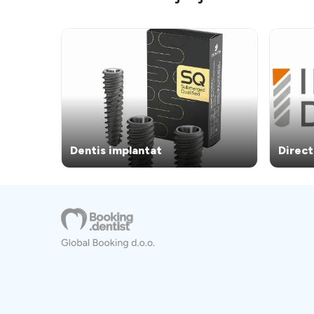
odlično
Dentis implantat
Direct