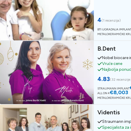
4
(
1 recenzija
)
BTI UGRADNJA IMPLAN
METALOKERAMIČKE KR
B.Dent
Nobel biocare 
Vruće cene
Najbolja ponu
4.83
(
32 recenzije
STRAUMANN IMPLANT
€8,003
ALL ON 4
METALOKERAMIČKE KR
Videntis
Straumann imp
Specijalista za