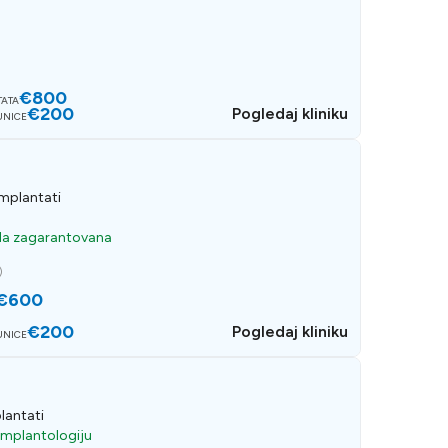
€800
TATA
€200
Pogledaj kliniku
UNICE
implantati
da zagarantovana
)
€600
€200
Pogledaj kliniku
UNICE
lantati
 implantologiju