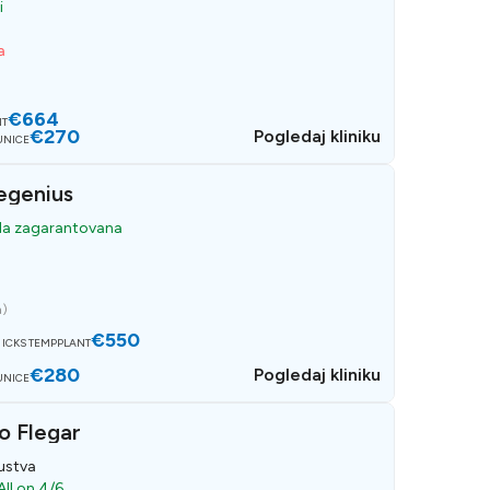
i
a
€664
NT
€270
Pogledaj kliniku
UNICE
Regenius
da zagarantovana
a
)
€550
 ICKS TEMPPLANT
€280
Pogledaj kliniku
UNICE
o Flegar
ustva
All on 4/6