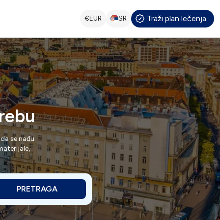
Traži plan lečenja
€
EUR
SR
grebu
da se nađu.
aterijale,
PRETRAGA