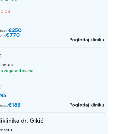
20.08.
)
€250
UNICE
€770
TATA
Pogledaj kliniku
t
lantati
da zagarantovana
e
)
95
€186
Pogledaj kliniku
UNICE
klinika dr. Gikić
 mestu