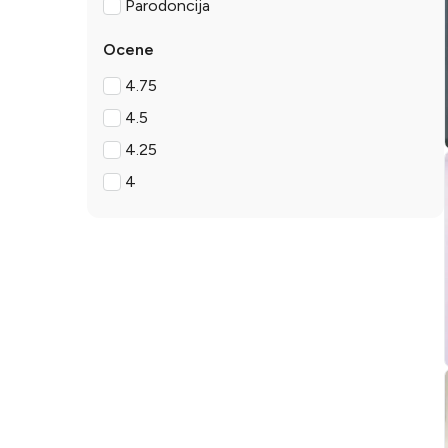
Parodoncija
Ocene
4.75
4.5
4.25
4