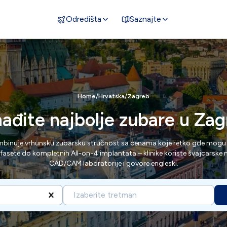
Odredišta
Saznajte
/
/
Home
Hrvatska
Zagreb
ađite najbolje zubare u Za
binuje vrhunsku zubarsku stručnost sa cenama koje retko gde mogu 
fasete do kompletnih All-on-4 implantata – klinike koriste švajcarske m
CAD/CAM laboratorije i govore engleski.
Izaberite tretman