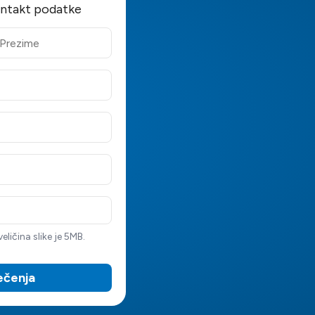
ontakt podatke
ličina slike je 5MB.
lečenja