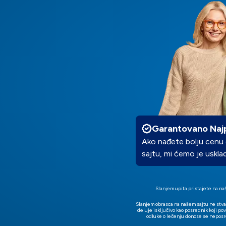
Garantovano Najp
Ako nađete bolju cenu di
sajtu, mi ćemo je uskladi
Slanjem upita pristajete na na
Slanjem obrasca na našem sajtu ne stva
deluje isključivo kao posrednik koji po
odluke o lečenju donose se neposr