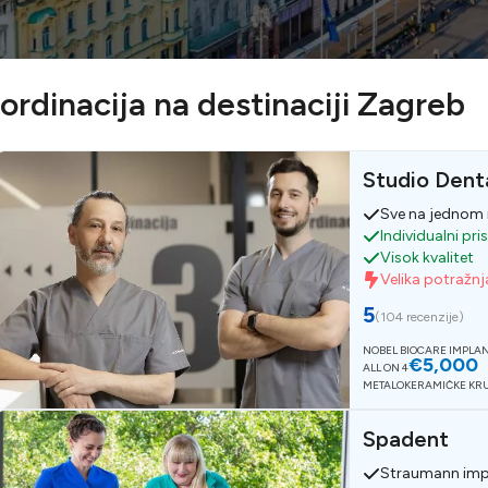
ordinacija na destinaciji Zagreb
Studio Denta
Sve na jednom
Individualni pri
Visok kvalitet
Velika potražnj
5
(
104 recenzije
)
NOBEL BIOCARE IMPLA
€5,000
ALL ON 4
METALOKERAMIČKE KR
Spadent
Straumann imp