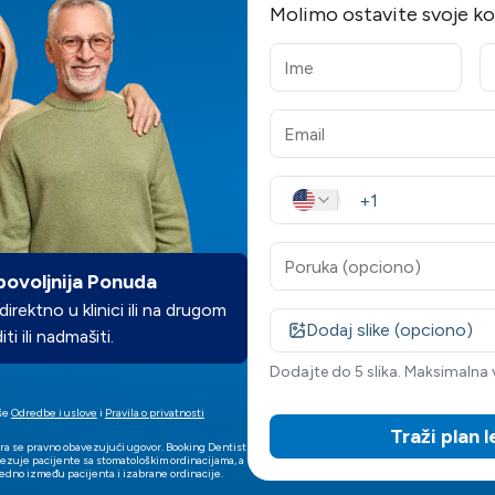
Molimo ostavite svoje k
ovoljnija Ponuda
rektno u klinici ili na drugom
Dodaj slike (opciono)
ti ili nadmašiti.
Dodajte do 5 slika. Maksimalna ve
še
Odredbe i uslove
i
Pravila o privatnosti
Traži plan 
ra se pravno obavezujući ugovor. Booking Dentist
vezuje pacijente sa stomatološkim ordinacijama, a
edno između pacijenta i izabrane ordinacije.