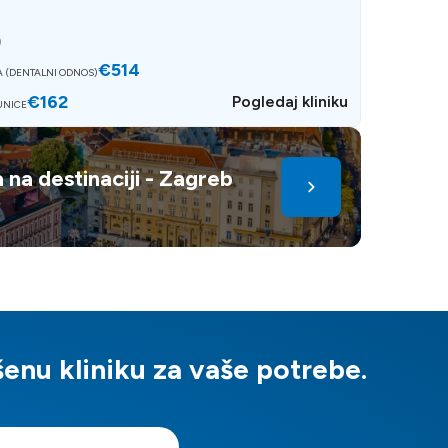
)
€514
 (DENTALNI ODNOS)
€162
Pogledaj kliniku
UNICE
 na destinaciji - Zagreb
nu kliniku za vaše potrebe.