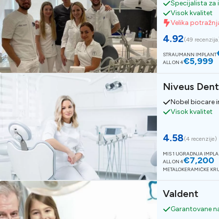
Specijalista za
Visok kvalitet
Velika potražnj
4.92
(
49 recenzija
STRAUMANN IMPLANT
€5,999
ALL ON 4
Niveus Dent
Nobel biocare 
Visok kvalitet
4.58
(
4 recenzije
)
MIS 1 UGRADNJA IMPL
€7,200
ALL ON 4
METALOKERAMIČKE KR
Valdent
Garantovane na