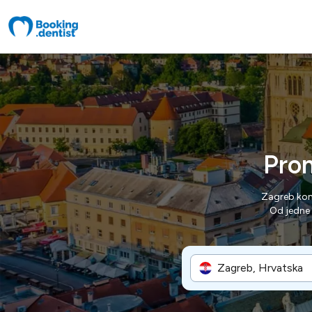
Pron
Zagreb kom
Od jedne 
Zagreb, Hrvatska