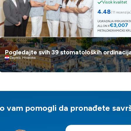
Visok kvalitet
4.48
(
11 recenzija
UGRADNJA IMPLANTATA
€3,007
ALL ON 4
METALOKERAMIČKE KR
Pogledajte svih 39 stomatoloških ordinacija
Zagreb, Hrvatska
mo vam pomogli da pronađete savrše