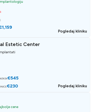
 implantologiju
a
)
€1,159
Pogledaj kliniku
al Estetic Center
implantati
€545
ANTATA
€230
Pogledaj kliniku
UNICE
jbolje cene