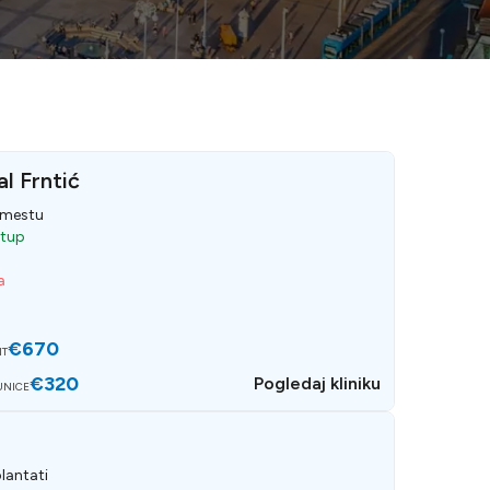
l Frntić
 mestu
stup
a
€670
NT
€320
Pogledaj kliniku
UNICE
lantati