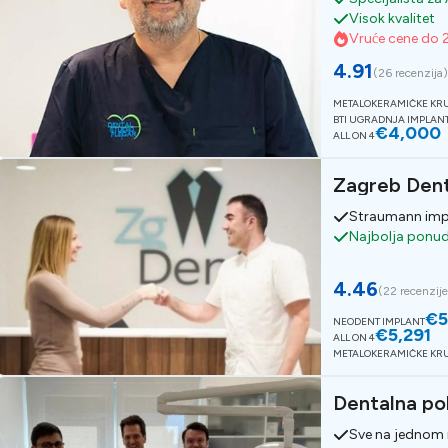
Visok kvalitet
Vruće cene do 
4.91
(
26 recenzija
METALOKERAMIČKE KR
BTI UGRADNJA IMPLAN
€4,000
ALL ON 4
Zagreb Den
Straumann imp
Najbolja ponu
4.46
(
22 recenzij
€5
NEODENT IMPLANT
€5,291
ALL ON 4
METALOKERAMIČKE KR
Dentalna poli
Sve na jednom