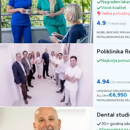
Nagrađeni lekar
Visok kvalitet
Velika potražnj
4.9
(
71 recenzija
)
NOBEL BIOCARE IMPLA
METALOKERAMIČKE KR
Poliklinika 
Najbolja ponu
4.94
(
20 recenzij
UMETANJE IMPLANTATA
€6,950
ALL ON 4
METALOKERAMIČKE KR
Dental studi
30+ godina isk
Specijalista za 