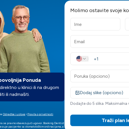
Molimo ostavite svoje k
ovoljnija Ponuda
rektno u klinici ili na drugom
Dodaj slike (opciono)
ti ili nadmašiti.
Dodajte do 5 slika. Maksimalna ve
še
Odredbe i uslove
i
Pravila o privatnosti
Traži plan 
ra se pravno obavezujući ugovor. Booking Dentist
vezuje pacijente sa stomatološkim ordinacijama, a