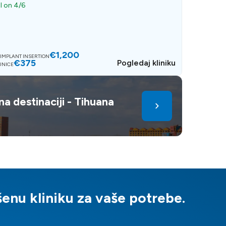
ll on 4/6
€1,200
IMPLANT INSERTION
€375
Pogledaj kliniku
UNICE
na destinaciji - Tihuana
nu kliniku za vaše potrebe.