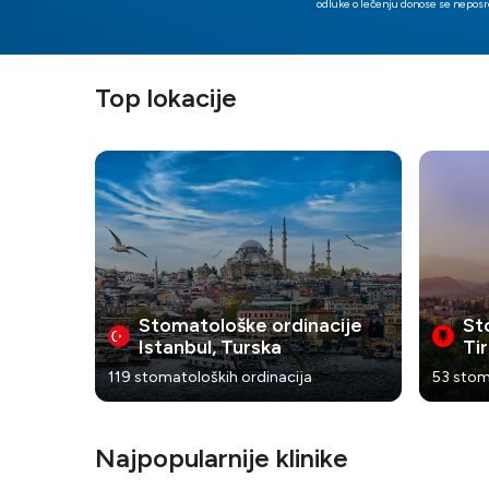
odluke o lečenju donose se neposr
Top lokacije
Stomatološke ordinacije
St
Istanbul, Turska
Tir
119 stomatoloških ordinacija
53 stom
Najpopularnije klinike