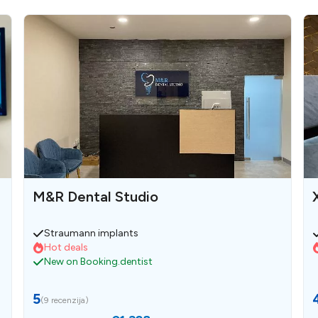
M&R Dental Studio
Straumann implants
Hot deals
New on Booking.dentist
5
(
9 recenzija
)