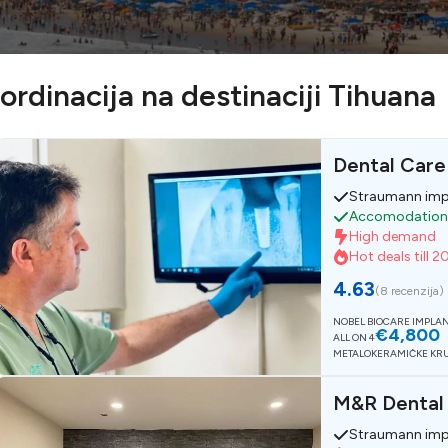
ordinacija na destinaciji Tihuana
Dental Care
Straumann imp
Accomodation n
High demand
Hot deals till 2
4.63
(
8 recenzija
)
NOBEL BIOCARE IMPLA
€4,800
ALL ON 4
METALOKERAMIČKE KR
M&R Dental
Straumann imp