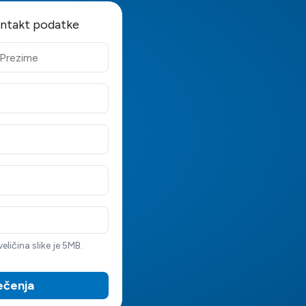
ontakt podatke
ličina slike je 5MB.
lečenja