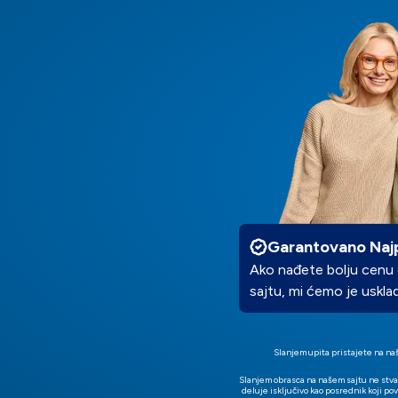
Garantovano Najp
Ako nađete bolju cenu di
sajtu, mi ćemo je uskladi
Slanjem upita pristajete na na
Slanjem obrasca na našem sajtu ne stva
deluje isključivo kao posrednik koji po