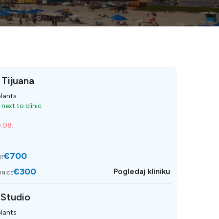
 Tijuana
lants
ext to clinic
0.08.
€700
NT
€300
Pogledaj kliniku
UNICE
 Studio
lants