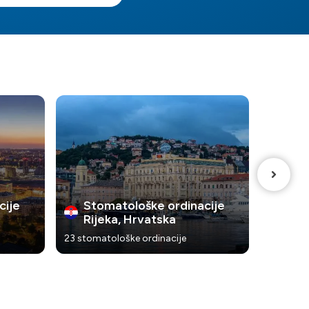
cije
Stomatološke ordinacije
Sto
Rijeka, Hrvatska
Zag
23 stomatološke ordinacije
47 stoma