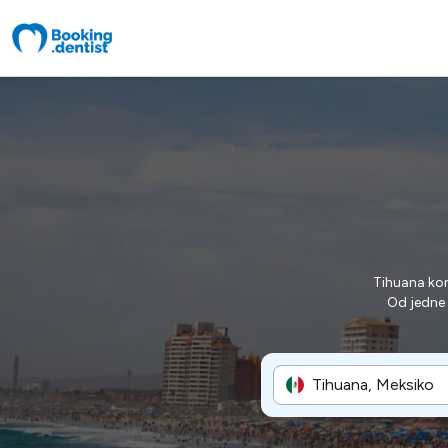
Tihuana ko
Od jedne 
Tihuana, Meksiko