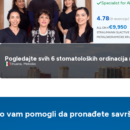
Specialist for A
4.78
(
9 recenzija
)
€9,950
ALL ON 4
STRAUMANN SLACTIVE 
METALOKERAMIČKE KR
Pogledajte svih 6 stomatoloških ordinacija 
Tihuana, Meksiko
mo vam pomogli da pronađete savrše