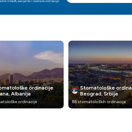
edno između pacijenta i izabrane ordinacije.
omatološke ordinacije
Stomatološke ordina
ana, Albanija
Beograd, Srbija
atološke ordinacije
86 stomatoloških ordinacija