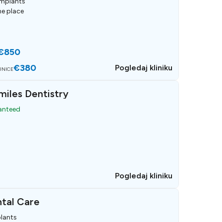
implants
ne place
€850
€380
Pogledaj kliniku
UNICE
iles Dentistry
ranteed
Pogledaj kliniku
ntal Care
lants