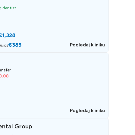
.dentist
€1,328
€385
Pogledaj kliniku
UNICE
ansfer
20.08.
Pogledaj kliniku
ental Group