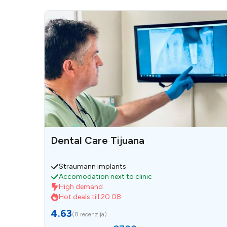
Dental Care Tijuana
Straumann implants
Accomodation next to clinic
High demand
Hot deals till 20.08.
4.63
(
8 recenzija
)