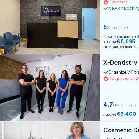
Hot deals
New on Booking
5
(
9 recenzija
)
STRAUMANN IMPLANT
€8,695
ALL ON 4
METALOKERAMIČKE KR
X-Dentistry
Organize VIP tr
Hot prices till 
4.7
(
10 recenzija
)
€5,400
ALL ON 4
Cosmetic D