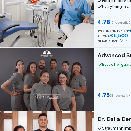
Nobel biocare 
Everything in o
4.78
(
9 recenzija
)
STRAUMANN IMPLANT
€8,500
ALL ON 4
METALOKERAMIČKE KR
Advanced Sm
Best offer gua
4.75
(
8 recenzija
)
Dr. Dalia De
Straumann imp