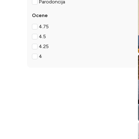
Parodoncija
Ocene
4.75
4.5
4.25
4