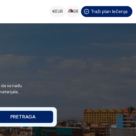
Traži plan lečenja
€
EUR
SR
da se nađu.
aterijale,
PRETRAGA