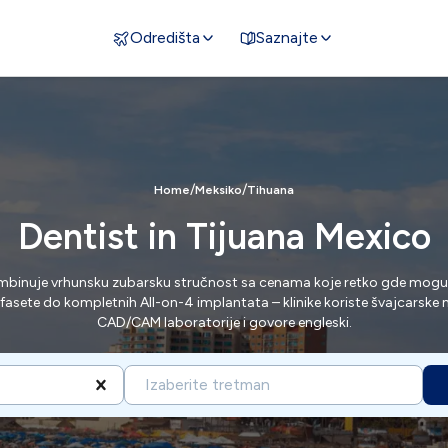
Odredišta
Saznajte
/
/
Home
Meksiko
Tihuana
Dentist in Tijuana Mexico
mbinuje vrhunsku zubarsku stručnost sa cenama koje retko gde mogu 
fasete do kompletnih All-on-4 implantata – klinike koriste švajcarske m
CAD/CAM laboratorije i govore engleski.
Izaberite tretman