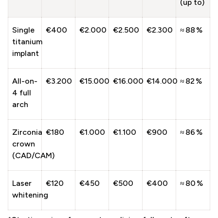
(up to)
Single
€400
€2.000
€2.500
€2.300
≈ 88 %
titanium
implant
All-on-
€3.200
€15.000
€16.000
€14.000
≈ 82 %
4 full
arch
Zirconia
€180
€1.000
€1.100
€900
≈ 86 %
crown
(CAD/CAM)
Laser
€120
€450
€500
€400
≈ 80 %
whitening