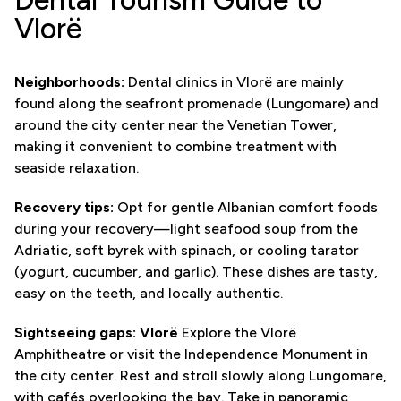
Vlorë
Neighborhoods:
Dental clinics in Vlorë are mainly
found along the seafront promenade (Lungomare) and
around the city center near the Venetian Tower,
making it convenient to combine treatment with
seaside relaxation.
Recovery tips:
Opt for gentle Albanian comfort foods
during your recovery—light seafood soup from the
Adriatic, soft byrek with spinach, or cooling tarator
(yogurt, cucumber, and garlic). These dishes are tasty,
easy on the teeth, and locally authentic.
Sightseeing gaps: Vlorë
Explore the Vlorë
Amphitheatre or visit the Independence Monument in
the city center. Rest and stroll slowly along Lungomare,
with cafés overlooking the bay. Take in panoramic