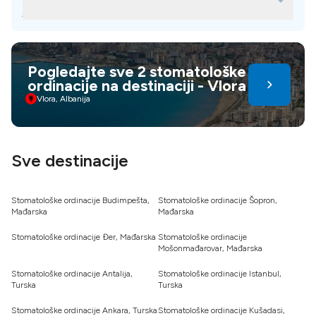
jeftinije u drugim zemljama?
budžeta i stomatoloških potreba, možete birati između
raznih destinacija koje nude pristupačne i kvalitetne
Pristupačnost stomatološkog lečenja u inostranstvu
stomatološke usluge.
proizilazi iz faktora kao što su niži troškovi života i
materijala, plate kvalifikovanih stručnjaka i još mnogo toga.
Pogledajte sve 2 stomatološke
Propisi, ekonomija obima, infrastruktura i devizni kurs
ordinacije na destinaciji - Vlora
takođe doprinose. Stomatološki turizam nudi uštedu i negu
- birajte mudro za zdraviji, samouvereniji osmeh
Vlora, Albanija
Sve destinacije
Stomatološke ordinacije Budimpešta,
Stomatološke ordinacije Šopron,
Mađarska
Mađarska
Stomatološke ordinacije Đer, Mađarska
Stomatološke ordinacije
Mošonmađarovar, Mađarska
Stomatološke ordinacije Antalija,
Stomatološke ordinacije Istanbul,
Turska
Turska
Stomatološke ordinacije Ankara, Turska
Stomatološke ordinacije Kušadasi,