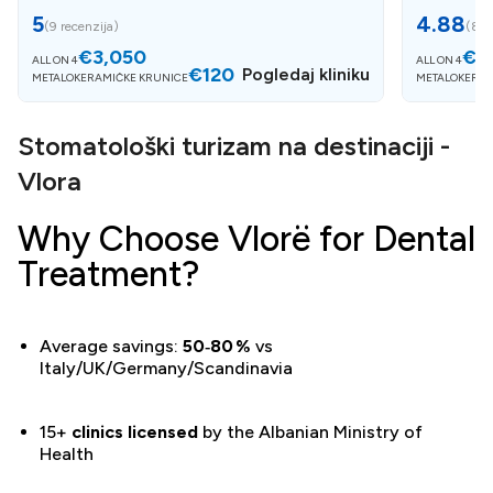
5
4.88
(
9 recenzija
)
(
8 r
€3,050
€1
ALL ON 4
ALL ON 4
€120
Pogledaj kliniku
METALOKERAMIČKE KRUNICE
METALOKERAM
Stomatološki turizam na destinaciji -
Vlora
Why Choose Vlorë for Dental
Treatment?
Average savings:
50‑80 %
vs
Italy/UK/Germany/Scandinavia
15+
clinics licensed
by the Albanian Ministry of
Health