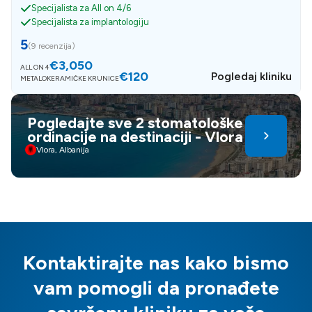
Specijalista za All on 4/6
Specijalista za implantologiju
5
(
9 recenzija
)
€3,050
ALL ON 4
€120
Pogledaj kliniku
METALOKERAMIČKE KRUNICE
Pogledajte sve 2 stomatološke
ordinacije na destinaciji - Vlora
Vlora, Albanija
Kontaktirajte nas kako bismo
vam pomogli da pronađete