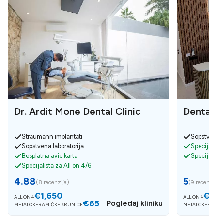
Dr. Ardit Mone Dental Clinic
Dental 
Straumann implantati
Sopstvena
Sopstvena laboratorija
Specijali
Besplatna avio karta
Specijali
Specijalista za All on 4/6
4.88
5
(
8 recenzija
)
(
9 recenzij
€1,650
€3
ALL ON 4
ALL ON 4
€65
Pogledaj kliniku
METALOKERAMIČKE KRUNICE
METALOKERAM