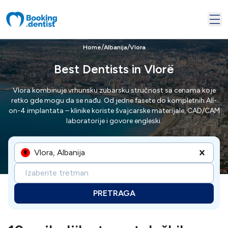
/
/
Home
Albanija
Vlora
Best Dentists in Vlorë
Vlora kombinuje vrhunsku zubarsku stručnost sa cenama koje
retko gde mogu da se nađu. Od jedne fasete do kompletnih All-
on-4 implantata – klinike koriste švajcarske materijale, CAD/CAM
laboratorije i govore engleski.
Vlora, Albanija
Izaberite tretman
PRETRAGA