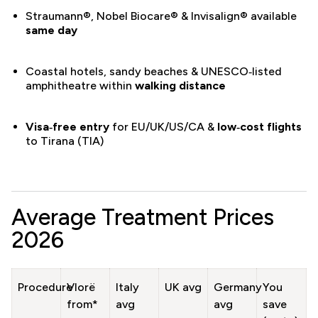
Straumann®, Nobel Biocare® & Invisalign® available
same day
Coastal hotels, sandy beaches & UNESCO‑listed
amphitheatre within
walking distance
Visa‑free entry
for EU/UK/US/CA &
low‑cost flights
to Tirana (TIA)
Average Treatment Prices
2026
Procedure
Vlorë
Italy
UK avg
Germany
You
from*
avg
avg
save