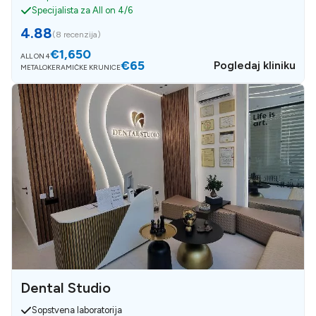
Specijalista za All on 4/6
4.88
(
8 recenzija
)
€1,650
ALL ON 4
€65
Pogledaj kliniku
METALOKERAMIČKE KRUNICE
Dental Studio
Sopstvena laboratorija