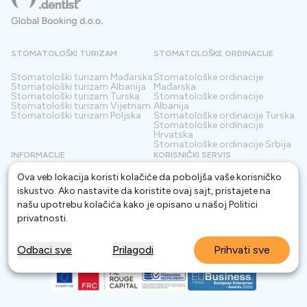
STOMATOLOŠKI TURIZAM
STOMATOLOŠKE ORDINACIJE
Stomatološki turizam
Mađarska
Stomatološke ordinacije
Stomatološki turizam
Albanija
Mađarska
Stomatološki turizam
Turska
Stomatološke ordinacije
Stomatološki turizam
Vijetnam
Albanija
Stomatološki turizam
Poljska
Stomatološke ordinacije
Turska
Stomatološke ordinacije
Hrvatska
Stomatološke ordinacije
Srbija
INFORMACIJE
KORISNIČKI SERVIS
Ova veb lokacija koristi kolačiće da poboljša vaše korisničko
O nama
Odredbe i uslovi
Kontakt
Pravila o privatnosti
iskustvo. Ako nastavite da koristite ovaj sajt, pristajete na
Često postavljana pitanja
Za Klinike
našu upotrebu kolačića kako je opisano u našoj
Politici
Blog
Rečnik
privatnosti
.
Odbaci sve
Prilagodi
Prihvati sve