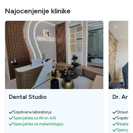
Najocenjenije klinike
Dental Studio
Dr. Ard
Sopstvena laboratorija
Strauman
Specijalista za All on 4/6
Sopstvena
Specijalista za implantologiju
Besplatna
Specijali