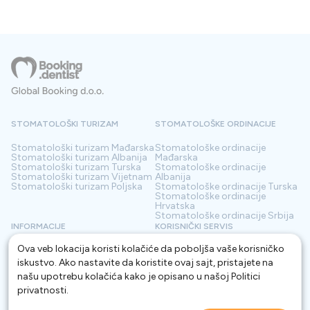
STOMATOLOŠKI TURIZAM
STOMATOLOŠKE ORDINACIJE
Stomatološki turizam
Mađarska
Stomatološke ordinacije
Stomatološki turizam
Albanija
Mađarska
Stomatološki turizam
Turska
Stomatološke ordinacije
Stomatološki turizam
Vijetnam
Albanija
Stomatološki turizam
Poljska
Stomatološke ordinacije
Turska
Stomatološke ordinacije
Hrvatska
Stomatološke ordinacije
Srbija
INFORMACIJE
KORISNIČKI SERVIS
Ova veb lokacija koristi kolačiće da poboljša vaše korisničko
O nama
Odredbe i uslovi
Kontakt
Pravila o privatnosti
iskustvo. Ako nastavite da koristite ovaj sajt, pristajete na
Često postavljana pitanja
Za Klinike
našu upotrebu kolačića kako je opisano u našoj
Politici
Blog
Rečnik
privatnosti
.