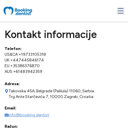
Kontakt informacije
Telefon
:
US&CA +19733105318
UK +447445846174
EU +35386376870
AUS +61483942359
Adresa
:
Takovska 45A, Belgrade (Palilula) 11060, Serbia
Trg Ante Starčevića 7, 10000 Zagreb, Croatia
Email
:
info@booking.dentist
Račun
: