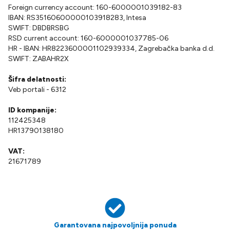
Foreign currency account: 160-6000001039182-83
IBAN: RS35160600000103918283, Intesa
SWIFT: DBDBRSBG
RSD current account: 160-6000001037785-06
HR - IBAN: HR8223600001102939334, Zagrebačka banka d.d.
SWIFT: ZABAHR2X
Šifra delatnosti
:
Veb portali
- 6312
ID kompanije
:
112425348
HR13790138180
VAT
:
21671789
Garantovana najpovoljnija ponuda