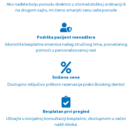
Ako nađete bolju ponudu direktno u stomatološkoj ordinaciji ili
na drugom sajtu, mi ćemo smanjiti cenu vaše ponude
Podrška pacijent menadžera
Iskoristite besplatne smernice našeg stručnog tima, posvećenog
pomoći u personalizovanoj nezi
Snižene cene
Dostupno isključivo prilikom rezervacije preko Booking.dentist
Besplatan prvi pregled
Uživajte u inicijalnoj konsultaciji besplatno, dostupnom u većini
naših klinika.