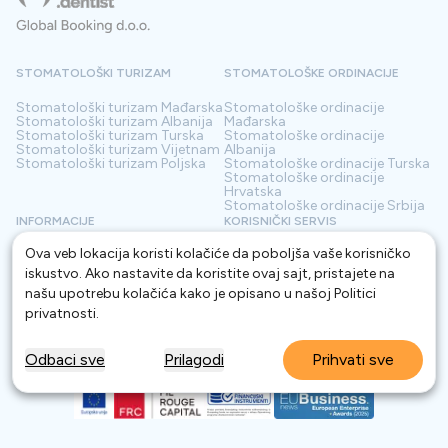
STOMATOLOŠKI TURIZAM
STOMATOLOŠKE ORDINACIJE
Stomatološki turizam
Mađarska
Stomatološke ordinacije
Stomatološki turizam
Albanija
Mađarska
Stomatološki turizam
Turska
Stomatološke ordinacije
Stomatološki turizam
Vijetnam
Albanija
Stomatološki turizam
Poljska
Stomatološke ordinacije
Turska
Stomatološke ordinacije
Hrvatska
Stomatološke ordinacije
Srbija
INFORMACIJE
KORISNIČKI SERVIS
Ova veb lokacija koristi kolačiće da poboljša vaše korisničko
O nama
Odredbe i uslovi
Kontakt
Pravila o privatnosti
iskustvo. Ako nastavite da koristite ovaj sajt, pristajete na
Često postavljana pitanja
Za Klinike
našu upotrebu kolačića kako je opisano u našoj
Politici
Blog
Rečnik
privatnosti
.
Odbaci sve
Prilagodi
Prihvati sve