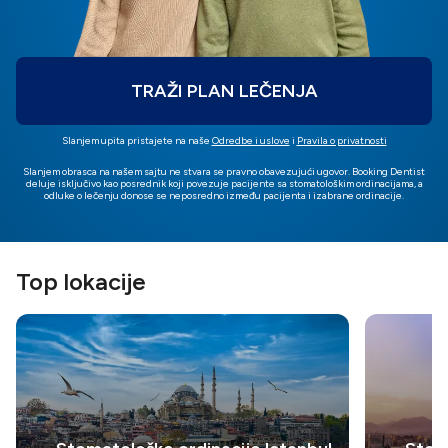
TRAŽI PLAN LEČENJA
Slanjem upita pristajete na naše
Odredbe i uslove
i
Pravila o privatnosti
Slanjem obrasca na našem sajtu ne stvara se pravno obavezujući ugovor. Booking Dentist
deluje isključivo kao posrednik koji povezuje pacijente sa stomatološkim ordinacijama, a
odluke o lečenju donose se neposredno između pacijenta i izabrane ordinacije.
Top lokacije