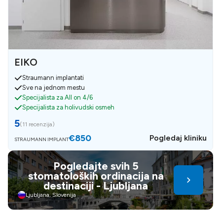
EIKO
Straumann implantati
Sve na jednom mestu
Specijalista za All on 4/6
Specijalista za holivudski osmeh
5
(
11 recenzija
)
€850
Pogledaj kliniku
STRAUMANN IMPLANT
Pogledajte svih 5
stomatoloških ordinacija na
destinaciji - Ljubljana
Ljubljana, Slovenija