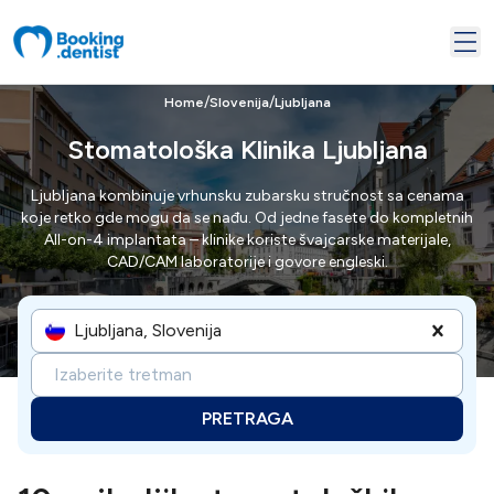
/
/
Home
Slovenija
Ljubljana
Stomatološka Klinika Ljubljana
Ljubljana kombinuje vrhunsku zubarsku stručnost sa cenama
koje retko gde mogu da se nađu. Od jedne fasete do kompletnih
All-on-4 implantata – klinike koriste švajcarske materijale,
CAD/CAM laboratorije i govore engleski.
Ljubljana, Slovenija
Izaberite tretman
PRETRAGA