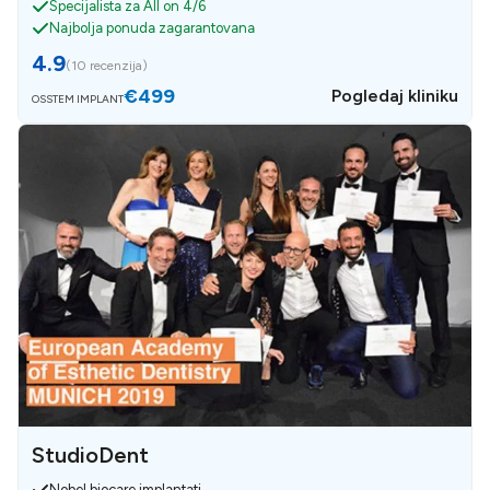
Specijalista za All on 4/6
Najbolja ponuda zagarantovana
4.9
(
10 recenzija
)
€499
Pogledaj kliniku
OSSTEM IMPLANT
StudioDent
Nobel biocare implantati