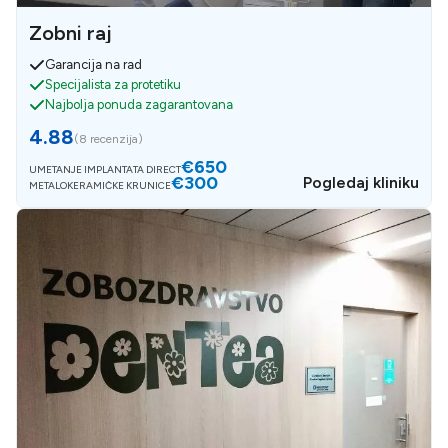
Zobni raj
Garancija na rad
Specijalista za protetiku
Najbolja ponuda zagarantovana
4.88
(
8 recenzija
)
€650
UMETANJE IMPLANTATA DIRECT
€300
Pogledaj kliniku
METALOKERAMIČKE KRUNICE