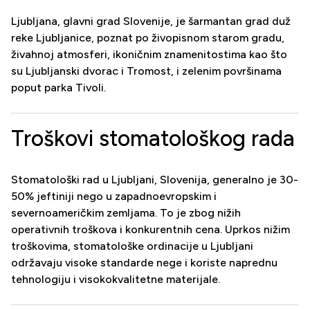
Ljubljana, glavni grad Slovenije, je šarmantan grad duž
reke Ljubljanice, poznat po živopisnom starom gradu,
živahnoj atmosferi, ikoničnim znamenitostima kao što
su Ljubljanski dvorac i Tromost, i zelenim površinama
poput parka Tivoli.
Troškovi stomatološkog rada
Stomatološki rad u Ljubljani, Slovenija, generalno je 30-
50% jeftiniji nego u zapadnoevropskim i
severnoameričkim zemljama. To je zbog nižih
operativnih troškova i konkurentnih cena. Uprkos nižim
troškovima, stomatološke ordinacije u Ljubljani
održavaju visoke standarde nege i koriste naprednu
tehnologiju i visokokvalitetne materijale.