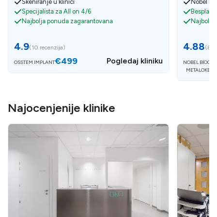
Skeniranje u klinici
Nobel bio
Specijalista za All on 4/6
Besplatan
Najbolja ponuda zagarantovana
Najbolja
4.9
4.88
(
10 recenzija
)
(
8 r
€499
Pogledaj kliniku
OSSTEM IMPLANT
NOBEL BIOCAR
METALOKERA
Najocenjenije klinike