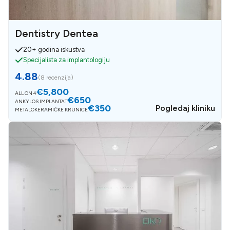
Dentistry Dentea
20+ godina iskustva
Specijalista za implantologiju
4.88
(
8 recenzija
)
€5,800
ALL ON 4
€650
ANKYLOS IMPLANTAT
€350
Pogledaj kliniku
METALOKERAMIČKE KRUNICE