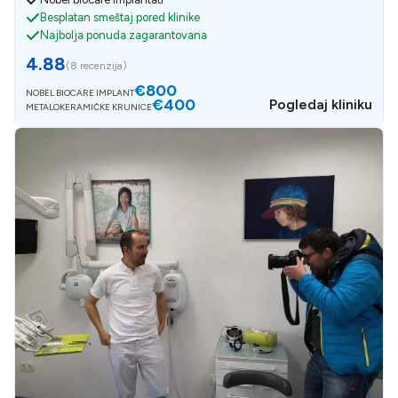
Besplatan smeštaj pored klinike
Najbolja ponuda zagarantovana
4.88
(
8 recenzija
)
€800
NOBEL BIOCARE IMPLANT
€400
Pogledaj kliniku
METALOKERAMIČKE KRUNICE