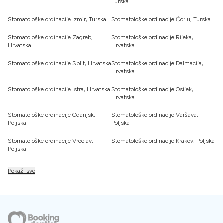
Turska
Stomatološke ordinacije Izmir, Turska
Stomatološke ordinacije Ćorlu, Turska
Stomatološke ordinacije Zagreb,
Stomatološke ordinacije Rijeka,
Hrvatska
Hrvatska
Stomatološke ordinacije Split, Hrvatska
Stomatološke ordinacije Dalmacija,
Hrvatska
Stomatološke ordinacije Istra, Hrvatska
Stomatološke ordinacije Osijek,
Hrvatska
Stomatološke ordinacije Gdanjsk,
Stomatološke ordinacije Varšava,
Poljska
Poljska
Stomatološke ordinacije Vroclav,
Stomatološke ordinacije Krakov, Poljska
Poljska
Pokaži sve