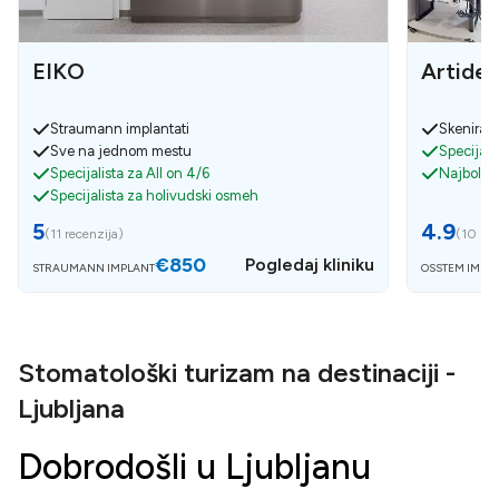
EIKO
Artiden
Straumann implantati
Skeniranj
Sve na jednom mestu
Specijali
Specijalista za All on 4/6
Najbolja
Specijalista za holivudski osmeh
5
4.9
(
11 recenzija
)
(
10 rec
€850
Pogledaj kliniku
STRAUMANN IMPLANT
OSSTEM IMPL
Stomatološki turizam na destinaciji -
Ljubljana
Dobrodošli u Ljubljanu