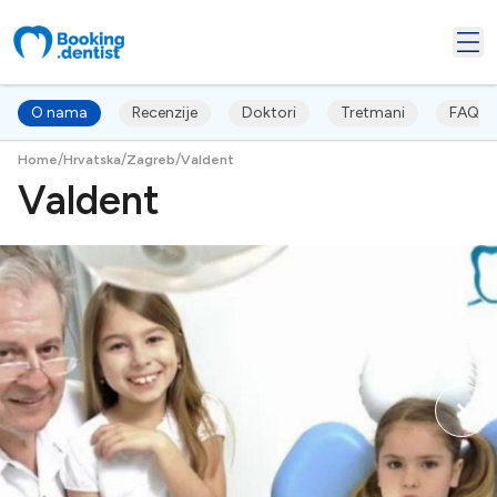
O nama
Recenzije
Doktori
Tretmani
FAQ's
/
/
/
Home
Hrvatska
Zagreb
Valdent
Valdent