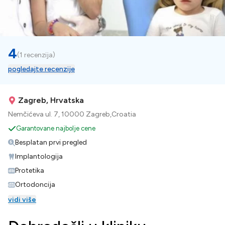
4
(
1 recenzija
)
pogledajte recenzije
Zagreb, Hrvatska
Nemčićeva ul. 7, 10000 Zagreb,Croatia
Garantovane najbolje cene
Besplatan prvi pregled
Implantologija
Protetika
Ortodoncija
vidi više