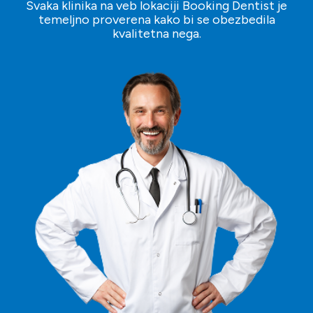
Svaka klinika na veb lokaciji Booking Dentist je
temeljno proverena kako bi se obezbedila
kvalitetna nega.