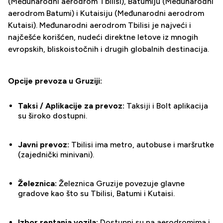
(Međunarodni aerodrom Tbilisi), Batumiju (Međunarodni
aerodrom Batumi) i Kutaisiju (Međunarodni aerodrom
Kutaisi). Međunarodni aerodrom Tbilisi je najveći i
najčešće korišćen, nudeći direktne letove iz mnogih
evropskih, bliskoistočnih i drugih globalnih destinacija.
Opcije prevoza u Gruziji:
Taksi / Aplikacije za prevoz:
Taksiji i Bolt aplikacija
su široko dostupni.
Javni prevoz:
Tbilisi ima metro, autobuse i maršrutke
(zajednički minivani).
Železnica:
Železnica Gruzije povezuje glavne
gradove kao što su Tbilisi, Batumi i Kutaisi.
Izbor rentanja vozila:
Dostupni su na aerodromima i