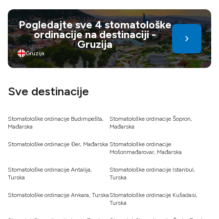
Pogledajte sve 4 stomatološke
ordinacije na destinaciji -
Gruzija
Gruzija
Sve destinacije
Stomatološke ordinacije Budimpešta,
Stomatološke ordinacije Šopron,
Mađarska
Mađarska
Stomatološke ordinacije Đer, Mađarska
Stomatološke ordinacije
Mošonmađarovar, Mađarska
Stomatološke ordinacije Antalija,
Stomatološke ordinacije Istanbul,
Turska
Turska
Stomatološke ordinacije Ankara, Turska
Stomatološke ordinacije Kušadasi,
Turska