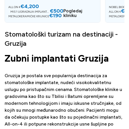
€4,200
ALL ON 4
NOBEL BIOCAR
€500
€4
Pogledaj
MIS 1 UGRADNJA IMPLANTAT
ALL ON 4
€190
A
kliniku
METALOKERAMIČKE KRUNICE
METALOKERAM
Stomatološki turizam na destinaciji -
Gruzija
Zubni implantati Gruzija
Gruzija je postala sve popularnija destinacija za
stomatološke implantate, nudeći visokokvalitetnu
uslugu po pristupačnim cenama. Stomatološke klinike u
gradovima kao što su Tbilisi i Batumi opremljene su
modernom tehnologijom i imaju iskusne stručnjake, od
kojih su mnogi međunarodno obučeni. Pacijenti mogu
da očekuju postupke kao što su pojedinačni implantati,
All-on-4 ili potpune rekonstrukcije usne šupljine po