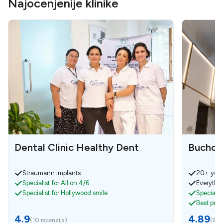
Najocenjenije klinike
Dental Clinic Healthy Dent
Bucho 
Straumann implants
20+ year
Specialist for All on 4/6
Everythin
Specialist for Hollywood smile
Specialis
Best pri
4.9
4.89
(
10 recenzija
)
(
9 re