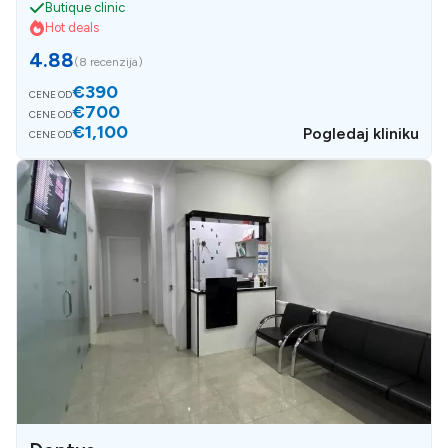
Butique clinic
Hot deals
4.88
(
8 recenzija
)
€390
CENE OD
€700
CENE OD
€1,100
Pogledaj kliniku
CENE OD