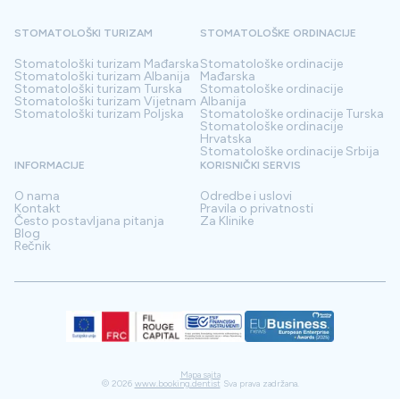
STOMATOLOŠKI TURIZAM
STOMATOLOŠKE ORDINACIJE
Stomatološki turizam
Mađarska
Stomatološke ordinacije
Stomatološki turizam
Albanija
Mađarska
Stomatološki turizam
Turska
Stomatološke ordinacije
Stomatološki turizam
Vijetnam
Albanija
Stomatološki turizam
Poljska
Stomatološke ordinacije
Turska
Stomatološke ordinacije
Hrvatska
Stomatološke ordinacije
Srbija
INFORMACIJE
KORISNIČKI SERVIS
O nama
Odredbe i uslovi
Kontakt
Pravila o privatnosti
Često postavljana pitanja
Za Klinike
Blog
Rečnik
Mapa sajta
©
2026
www.booking.dentist
Sva prava zadržana.