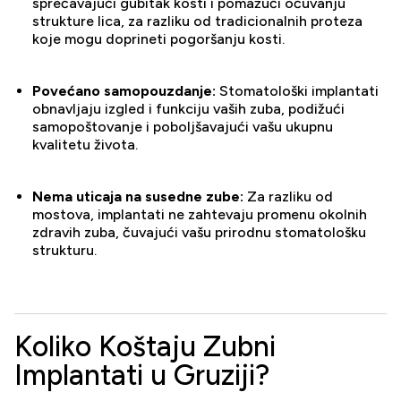
sprečavajući gubitak kosti i pomažući očuvanju
strukture lica, za razliku od tradicionalnih proteza
koje mogu doprineti pogoršanju kosti.
Povećano samopouzdanje:
Stomatološki implantati
obnavljaju izgled i funkciju vaših zuba, podižući
samopoštovanje i poboljšavajući vašu ukupnu
kvalitetu života.
Nema uticaja na susedne zube:
Za razliku od
mostova, implantati ne zahtevaju promenu okolnih
zdravih zuba, čuvajući vašu prirodnu stomatološku
strukturu.
Koliko Koštaju Zubni
Implantati u Gruziji?