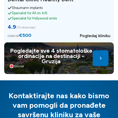
Straumann implants
Specialist for All on 4/6
Specialist for Hollywood smile
4.9
(
10 recenzija
)
€500
Pogledaj kliniku
CENE OD
Pogledajte sve 4 stomatološke
ordinacije na destinaciji -
Gruzija
Gruzija
Kontaktirajte nas kako bismo
vam pomogli da pronađete
savršenu kliniku za vaše