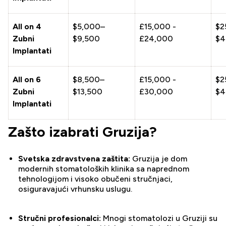
All on 4
$5,000–
£15,000 -
$2
Zubni
$9,500
£24,000
$4
Implantati
All on 6
$8,500–
£15,000 -
$2
Zubni
$13,500
£30,000
$4
Implantati
Zašto izabrati Gruzija?
Svetska zdravstvena zaštita:
Gruzija je dom
modernih stomatoloških klinika sa naprednom
tehnologijom i visoko obučeni stručnjaci,
osiguravajući vrhunsku uslugu.
Stručni profesionalci:
Mnogi stomatolozi u Gruziji su