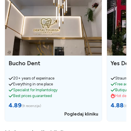
Bucho Dent
Yes Den
20+ years of experinace
Strauman
Everything in one place
Free acco
Specialist for Implantology
Butique c
Best prices guaranteed
Hot deals
4.89
4.88
(
9 recenzija
)
(
8 r
Pogledaj kliniku