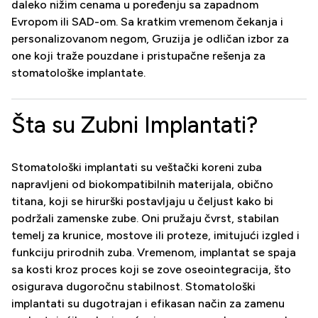
daleko nižim cenama u poređenju sa zapadnom
Evropom ili SAD-om. Sa kratkim vremenom čekanja i
personalizovanom negom, Gruzija je odličan izbor za
one koji traže pouzdane i pristupačne rešenja za
stomatološke implantate.
Šta su Zubni Implantati?
Stomatološki implantati su veštački koreni zuba
napravljeni od biokompatibilnih materijala, obično
titana, koji se hirurški postavljaju u čeljust kako bi
podržali zamenske zube. Oni pružaju čvrst, stabilan
temelj za krunice, mostove ili proteze, imitujući izgled i
funkciju prirodnih zuba. Vremenom, implantat se spaja
sa kosti kroz proces koji se zove oseointegracija, što
osigurava dugoročnu stabilnost. Stomatološki
implantati su dugotrajan i efikasan način za zamenu