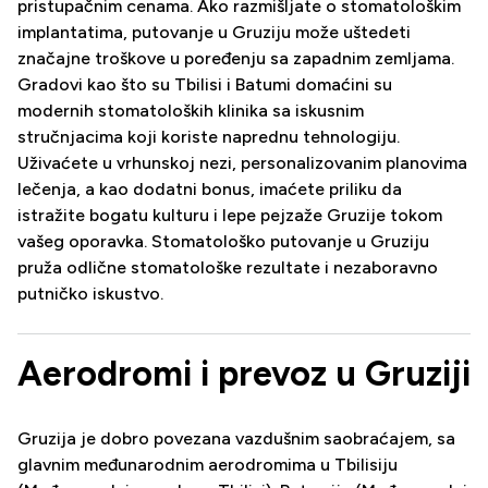
pristupačnim cenama. Ako razmišljate o stomatološkim
implantatima, putovanje u Gruziju može uštedeti
značajne troškove u poređenju sa zapadnim zemljama.
Gradovi kao što su Tbilisi i Batumi domaćini su
modernih stomatoloških klinika sa iskusnim
stručnjacima koji koriste naprednu tehnologiju.
Uživaćete u vrhunskoj nezi, personalizovanim planovima
lečenja, a kao dodatni bonus, imaćete priliku da
istražite bogatu kulturu i lepe pejzaže Gruzije tokom
vašeg oporavka. Stomatološko putovanje u Gruziju
pruža odlične stomatološke rezultate i nezaboravno
putničko iskustvo.
Aerodromi i prevoz u Gruziji
Gruzija je dobro povezana vazdušnim saobraćajem, sa
glavnim međunarodnim aerodromima u Tbilisiju