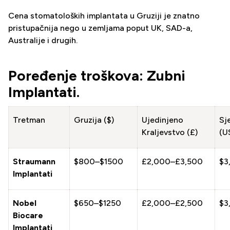
Cena stomatoloških implantata u Gruziji je znatno
pristupačnija nego u zemljama poput UK, SAD-a,
Australije i drugih.
Poređenje troškova: Zubni
Implantati.
Tretman
Gruzija ($)
Ujedinjeno
Sj
Kraljevstvo (£)
(U
Straumann
$800–$1500
£2,000–£3,500
$3
Implantati
Nobel
$650–$1250
£2,000–£2,500
$3
Biocare
Implantati