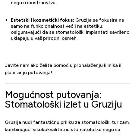
negu u inostranstvu.
Estetski i kozmetički fokus:
Gruzija se fokusira ne
samo na funkcionalnost već i na estetiku,
osiguravajući da se stomatološki implantati savršeno
uklapaju u vaš prirodni osmeh.
Javite nam ako želite pomoć u pronalaženju klinika ili
planiranju putovanja!
Mogućnost putovanja:
Stomatološki izlet u Gruziju
Gruzija nudi fantastičnu priliku za stomatološki turizam,
kombinujući visokokvalitetnu stomatološku negu sa