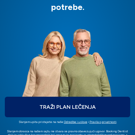
potrebe.
TRAŽI PLAN LEČENJA
Slanjem upita pristajete na naše
Odredbe i uslove
i
Pravila o privatnosti
Slanjem obrasca na našem sajtu ne stvara se pravno obavezujući ugovor. Booking Dentist
deluje isključivo kao posrednik koji povezuje pacijente sa stomatološkim ordinacijama, a