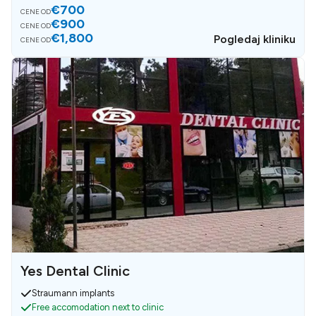
€700
CENE OD
€900
CENE OD
€1,800
Pogledaj kliniku
CENE OD
Yes Dental Clinic
Straumann implants
Free accomodation next to clinic