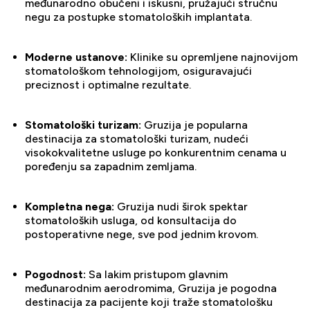
međunarodno obučeni i iskusni, pružajući stručnu
negu za postupke stomatoloških implantata.
Moderne ustanove:
Klinike su opremljene najnovijom
stomatološkom tehnologijom, osiguravajući
preciznost i optimalne rezultate.
Stomatološki turizam:
Gruzija je popularna
destinacija za stomatološki turizam, nudeći
visokokvalitetne usluge po konkurentnim cenama u
poređenju sa zapadnim zemljama.
Kompletna nega:
Gruzija nudi širok spektar
stomatoloških usluga, od konsultacija do
postoperativne nege, sve pod jednim krovom.
Pogodnost:
Sa lakim pristupom glavnim
međunarodnim aerodromima, Gruzija je pogodna
destinacija za pacijente koji traže stomatološku