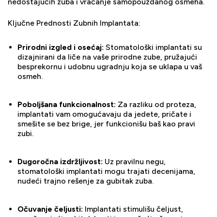
nedostajućih zuba i vraćanje samopouzdanog osmeha.
Ključne Prednosti Zubnih Implantata:
Prirodni izgled i osećaj:
Stomatološki implantati su
dizajnirani da liče na vaše prirodne zube, pružajući
besprekornu i udobnu ugradnju koja se uklapa u vaš
osmeh.
Poboljšana funkcionalnost:
Za razliku od proteza,
implantati vam omogućavaju da jedete, pričate i
smešite se bez brige, jer funkcionišu baš kao pravi
zubi.
Dugoročna izdržljivost:
Uz pravilnu negu,
stomatološki implantati mogu trajati decenijama,
nudeći trajno rešenje za gubitak zuba.
Očuvanje čeljusti:
Implantati stimulišu čeljust,