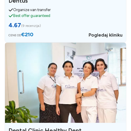
Dentus
Organize van transfer
Best offer guaranteed
4.67
(
9 recenzija
)
€210
Pogledaj kliniku
CENE OD
Dental Clinic Healthy Dent