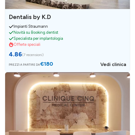
Dentalis by K.D
Impianti Straumann
Novità su Booking.dentist
Specialista per implantologia
Offerte speciali
4.86
(
7 recensioni
)
€180
Vedi clinica
PREZZI A PARTIRE DA