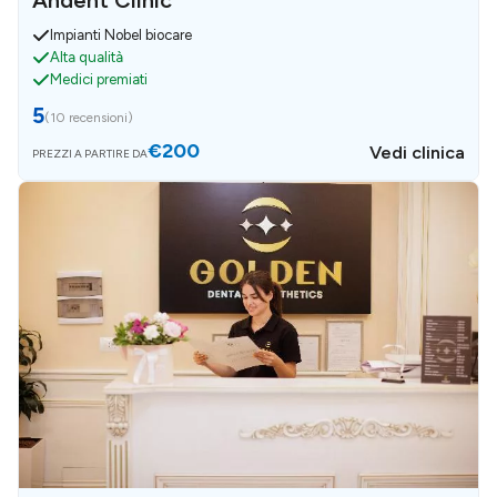
Andent Clinic
Impianti Nobel biocare
Alta qualità
Medici premiati
5
(
10 recensioni
)
€200
Vedi clinica
PREZZI A PARTIRE DA