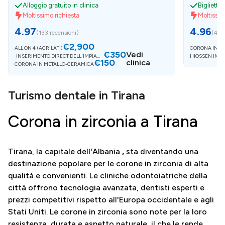
Alloggio gratuito in clinica
Biglietto 
Moltissimo richiesta
Moltissim
4.97
4.96
(
133 recensioni
)
(
45 r
€2,900
ALL ON 4 (ACRILATI)
CORONA IN M
€350
Vedi
INSERIMENTO DIRECT DELL'IMPIANT
HIOSSEN IMPI
€150
O
clinica
CORONA IN METALLO-CERAMICA
Turismo dentale in Tirana
Corona in zirconia a Tirana
Tirana, la capitale dell'Albania
,
sta diventando una
destinazione popolare per le corone in zirconia di alta
qualità e convenienti. Le cliniche odontoiatriche della
città offrono tecnologia avanzata, dentisti esperti e
prezzi competitivi rispetto all'Europa occidentale e agli
Stati Uniti. Le corone in zirconia sono note per la loro
resistenza, durata e aspetto naturale, il che le rende