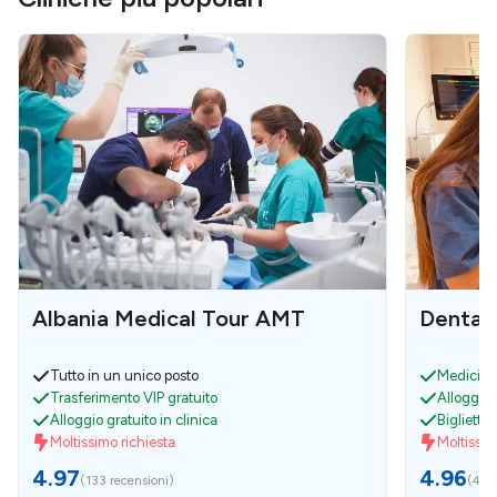
Albania Medical Tour AMT
Dental
Tutto in un unico posto
Medici pr
Trasferimento VIP gratuito
Alloggio 
Alloggio gratuito in clinica
Biglietto 
Moltissimo richiesta
Moltissim
4.97
4.96
(
133 recensioni
)
(
45 r