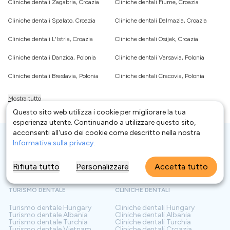
Cliniche dentali Zagabria, Croazia
Cliniche dentali Fiume, Croazia
Cliniche dentali Spalato, Croazia
Cliniche dentali Dalmazia, Croazia
Cliniche dentali L'Istria, Croazia
Cliniche dentali Osijek, Croazia
Cliniche dentali Danzica, Polonia
Cliniche dentali Varsavia, Polonia
Cliniche dentali Breslavia, Polonia
Cliniche dentali Cracovia, Polonia
Mostra tutto
Questo sito web utilizza i cookie per migliorare la tua
esperienza utente. Continuando a utilizzare questo sito,
acconsenti all'uso dei cookie come descritto nella nostra
Informativa sulla privacy
.
Rifiuta tutto
Personalizzare
Accetta tutto
TURISMO DENTALE
CLINICHE DENTALI
Turismo dentale
Hungary
Cliniche dentali
Hungary
Turismo dentale
Albania
Cliniche dentali
Albania
Turismo dentale
Turchia
Cliniche dentali
Turchia
Turismo dentale
Vietnam
Cliniche dentali
Croazia