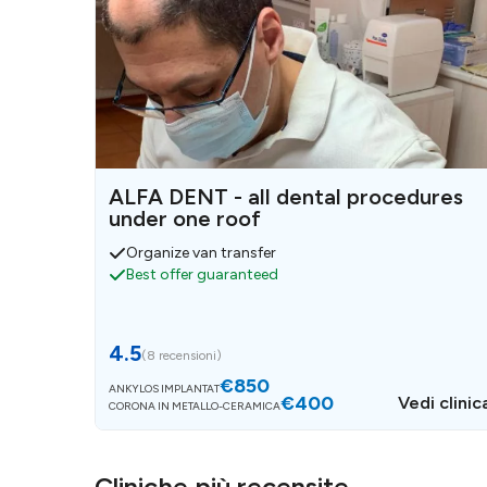
ALFA DENT - all dental procedures
under one roof
Organize van transfer
Best offer guaranteed
4.5
(
8 recensioni
)
€850
ANKYLOS IMPLANTAT
€400
Vedi clinic
CORONA IN METALLO-CERAMICA
Cliniche più recensite