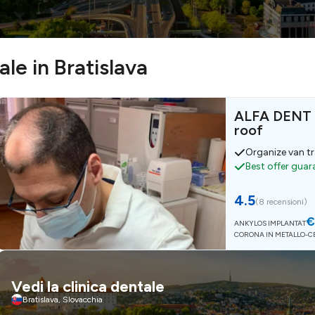
ale in Bratislava
ALFA DENT -
roof
Organize van t
Best offer gua
4.5
(
8 recensioni
)
€
ANKYLOS IMPLANTAT
CORONA IN METALLO-
Vedi la clinica dentale
Bratislava, Slovacchia