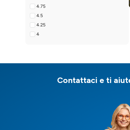
4.75
4.5
4.25
4
Contattaci e ti aiut