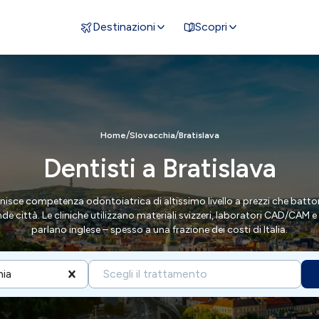
Destinazioni
Scopri
/
/
Home
Slovacchia
Bratislava
Dentisti a Bratislava
unisce competenza odontoiatrica di altissimo livello a prezzi che batto
nde città. Le cliniche utilizzano materiali svizzeri, laboratori CAD/CAM 
parlano inglese – spesso a una frazione dei costi di Italia.
hia
Scegli il trattamento