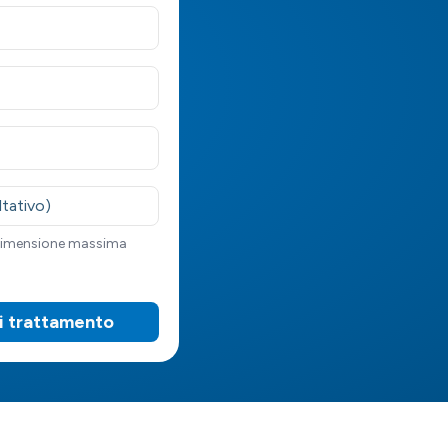
ltativo)
 dimensione massima
di trattamento