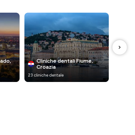
rado,
Cliniche dentali Fiume,
Cli
Croazia
Cro
23 cliniche dentale
47 clinic