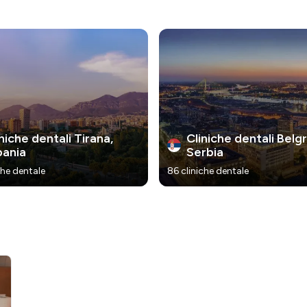
niche dentali Tirana,
Cliniche dentali Belg
bania
Serbia
che dentale
86 cliniche dentale