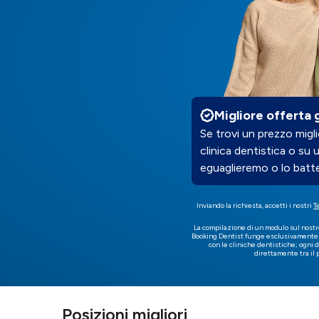
Migliore offerta 
Se trovi un prezzo mig
clinica dentistica o su 
eguaglieremo o lo batt
Inviando la richiesta, accetti i nostri
T
La compilazione di un modulo sul nostr
Booking Dentist funge esclusivamente d
con le cliniche dentistiche; ogni 
direttamente tra il 
Posizioni migliori