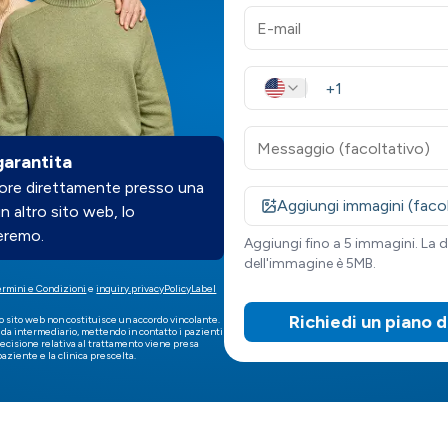
garantita
liore direttamente presso una
Aggiungi immagini (faco
un altro sito web, lo
eremo.
Aggiungi fino a 5 immagini. La
dell'immagine è 5MB.
ermini e Condizioni
e
inquiry.privacyPolicyLabel
Richiedi un piano 
o sito web non costituisce un accordo vincolante.
a intermediario, mettendo in contatto i pazienti
decisione relativa al trattamento viene presa
paziente e la clinica prescelta.