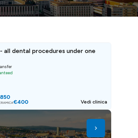
 all dental procedures under one
ransfer
ranteed
850
€400
Vedi clinica
CERAMICA