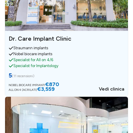
Dr. Care Implant Clinic
Straumann implants
Nobel biocare implants
Specialist for All on 4/6
Specialist for Implantology
5
(
11 recensioni
)
€870
NOBEL BIOCARE IMPIANTI​
€3,559
Vedi clinica
ALL ON 4 (ACRILATI)