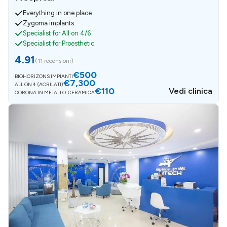
Everything in one place
Zygoma implants
Specialist for All on 4/6
Specialist for Proesthetic
4.91
(
11 recensioni
)
€500
BIOHORIZONS IMPIANTI
€7,300
ALL ON 4 (ACRILATI)
€110
Vedi clinica
CORONA IN METALLO-CERAMICA