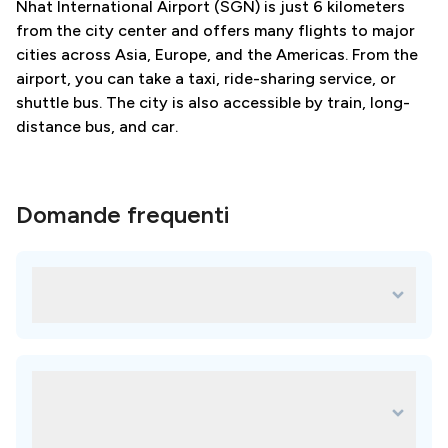
Nhat International Airport (SGN) is just 6 kilometers
from the city center and offers many flights to major
cities across Asia, Europe, and the Americas. From the
airport, you can take a taxi, ride-sharing service, or
shuttle bus. The city is also accessible by train, long-
distance bus, and car.
Domande frequenti
Quali sono le migliori cliniche dentale a
Città di Ho Chi Minh?
Ogni clinica sulla nostra piattaforma è attentamente
selezionata e sono disponibili molte ottime opzioni per le
tue esigenze. Le cliniche principali includono:
Quali sono i vantaggi di scegliere Città
Worldwide Dental & Plastic Surgery Hospital
di Ho Chi Minh per le cure
Lac Viet Intech Dental Center Clinic Ho Chi Minh
odontoiatriche all'estero?