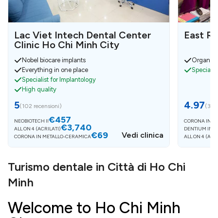
Lac Viet Intech Dental Center
East Ro
Clinic Ho Chi Minh City
Nobel biocare implants
Organize
Everything in one place
Specialis
Specialist for Implantology
High quality
5
4.97
(
102 recensioni
)
(
35 r
€457
NEOBIOTECH II
CORONA IN M
€3,740
ALL ON 4 (ACRILATI)
DENTIUM IMPL
€69
Vedi clinica
CORONA IN METALLO-CERAMICA
ALL ON 4 (ACR
Turismo dentale in Città di Ho Chi
Minh
Welcome to Ho Chi Minh