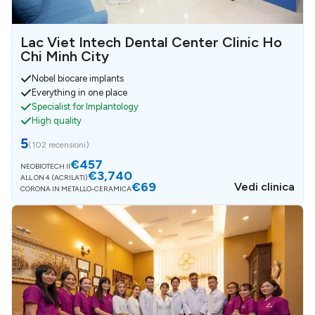
Lac Viet Intech Dental Center Clinic Ho
Chi Minh City
Nobel biocare implants
Everything in one place
Specialist for Implantology
High quality
5
(
102 recensioni
)
€457
NEOBIOTECH II
€3,740
ALL ON 4 (ACRILATI)
€69
Vedi clinica
CORONA IN METALLO-CERAMICA