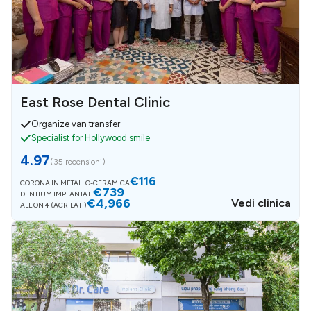
East Rose Dental Clinic
Organize van transfer
Specialist for Hollywood smile
4.97
(
35 recensioni
)
€116
CORONA IN METALLO-CERAMICA
€739
DENTIUM IMPLANTATI
€4,966
Vedi clinica
ALL ON 4 (ACRILATI)