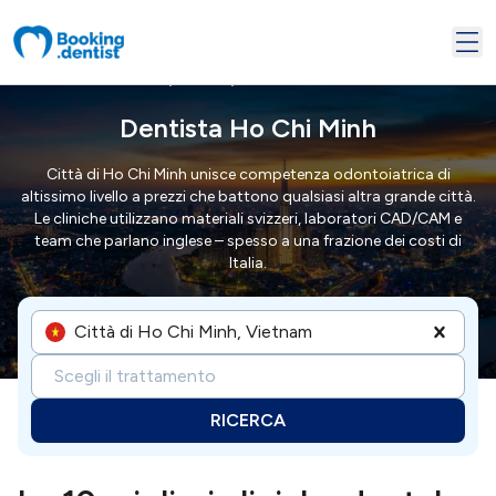
/
/
Home
Vietnam
Città Di Ho Chi Minh
Dentista Ho Chi Minh
Città di Ho Chi Minh unisce competenza odontoiatrica di
altissimo livello a prezzi che battono qualsiasi altra grande città.
Le cliniche utilizzano materiali svizzeri, laboratori CAD/CAM e
team che parlano inglese – spesso a una frazione dei costi di
Italia.
Città di Ho Chi Minh, Vietnam
Scegli il trattamento
RICERCA