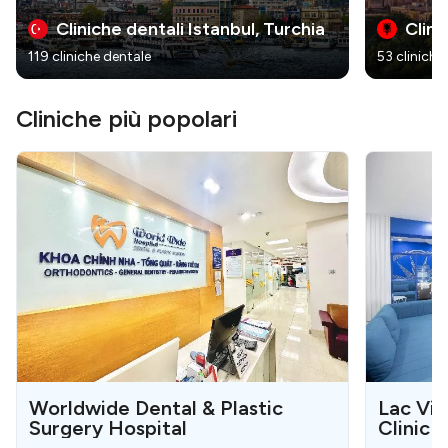
Cliniche dentali Istanbul, Turchia
Clini
119 cliniche dentale
53 cliniche
Cliniche più popolari
Worldwide Dental & Plastic
Lac Vie
Surgery Hospital
Clinic 