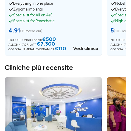
Everything in one place
Nobel bio
Zygoma implants
Everythin
Specialist for All on 4/6
Specialis
Specialist for Proesthetic
High qual
4.91
5
(
11 recensioni
)
(
102 recen
€500
BIOHORIZONS IMPIANTI
NEOBIOTECH I
€7,300
ALL ON 4 (ACRILATI)
ALL ON 4 (ACR
€110
Vedi clinica
CORONA IN METALLO-CERAMICA
CORONA IN M
Cliniche più recensite