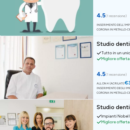
4.5
(
1 recensione
)
INSERIMENTO DELL'IMP
CORONA IN METALLO-
Studio denti
Tutto in un un
Migliore offert
4.5
(
1 recensione
)
€
ALL ON 4 (ACRILATI)
INSERIMENTO DEGLI IMP
CORONA IN METALLO-
Studio denti
Impianti Nobel
Migliore offert