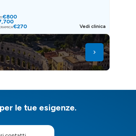
€800
I​
7,700
€270
Vedi clinica
CERAMICA
 per le tue esigenze.
pri contatti