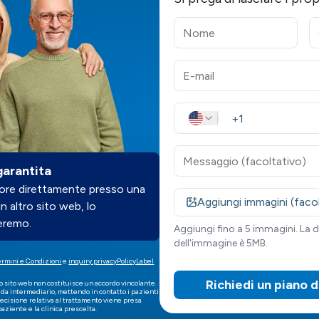
garantita
liore direttamente presso una
Aggiungi immagini (faco
un altro sito web, lo
eremo.
Aggiungi fino a 5 immagini. La
dell'immagine è 5MB.
ermini e Condizioni
e
inquiry.privacyPolicyLabel
Richiedi un piano 
o sito web non costituisce un accordo vincolante.
a intermediario, mettendo in contatto i pazienti
decisione relativa al trattamento viene presa
paziente e la clinica prescelta.