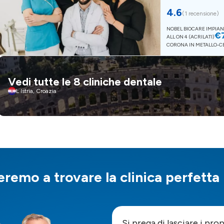
4.6
(
1 recensione
)
NOBEL BIOCARE IMPIANT
€
ALL ON 4 (ACRILATI)
CORONA IN METALLO-
Vedi tutte le 8 cliniche dentale
L Istria, Croazia
eremo a trovare la clinica perfetta
Si prega di lasciare i pro