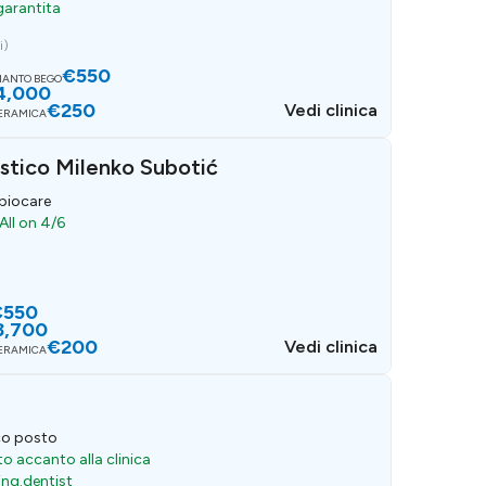
 garantita
i
)
€550
PIANTO BEGO
4,000
€250
Vedi clinica
CERAMICA
istico Milenko Subotić
 biocare
All on 4/6
€550
3,700
€200
Vedi clinica
CERAMICA
ico posto
to accanto alla clinica
ing.dentist