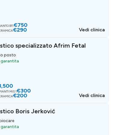
€750
IANTO BTI
€290
Vedi clinica
CERAMICA
stico specializzato Afrim Fetal
ico posto
a garantita
3,500
€300
IANTI MIS 1
€200
Vedi clinica
CERAMICA
stico Boris Jerković
 biocare
a garantita