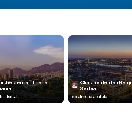
niche dentali Tirana,
Cliniche dentali Belg
bania
Serbia
che dentale
86 cliniche dentale