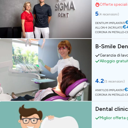
Offerte speciali
5
(
4 recensioni
)
DENTIUM IMPLANTATI
€
ALL ON 4 (ACRILATI)
CORONA IN METALLO-
B-Smile Den
Garanzia di lav
Alloggio gratui
4.2
(
5 recensioni
)
€
ANKYLOS IMPLANTAT
CORONA IN METALLO-
Dental clini
Miglior offerta