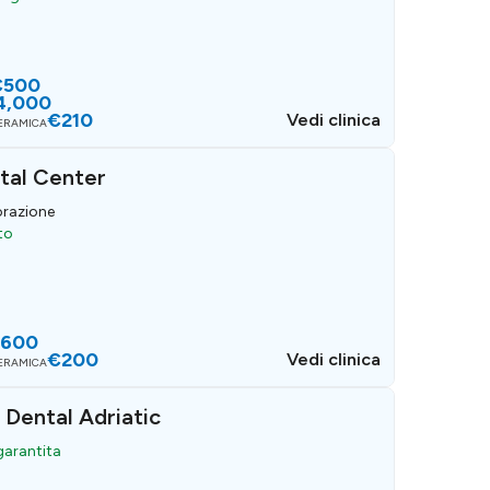
€500
4,000
€210
Vedi clinica
CERAMICA
tal Center
orazione
to
600
€200
Vedi clinica
CERAMICA
c Dental Adriatic
 garantita