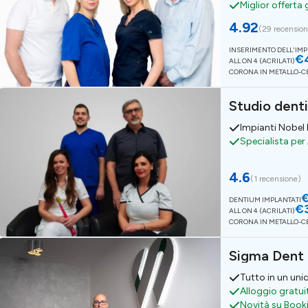
Miglior offerta
4.92
(
29 recension
INSERIMENTO DELL'IM
€
ALL ON 4 (ACRILATI)
CORONA IN METALLO-
Studio dent
Impianti Nobel
Specialista per 
4.6
(
1 recensione
)
DENTIUM IMPLANTATI
€
ALL ON 4 (ACRILATI)
CORONA IN METALLO-
Sigma Dent
Tutto in un un
Alloggio gratui
Novità su Book