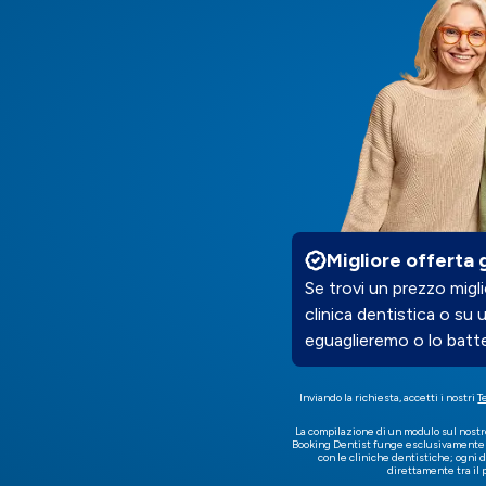
Migliore offerta 
Se trovi un prezzo mig
clinica dentistica o su 
eguaglieremo o lo batt
Inviando la richiesta, accetti i nostri
T
La compilazione di un modulo sul nostr
Booking Dentist funge esclusivamente d
con le cliniche dentistiche; ogni 
direttamente tra il 