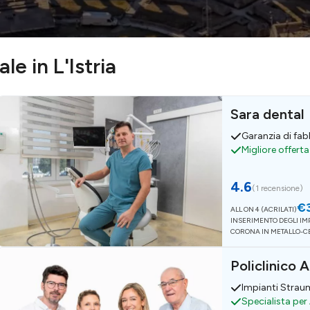
le in L'Istria
Sara dental
Garanzia di fab
Migliore offert
4.6
(
1 recensione
)
€
ALL ON 4 (ACRILATI)
INSERIMENTO DEGLI IMP
CORONA IN METALLO-
Policlinico 
Impianti Stra
Specialista per 