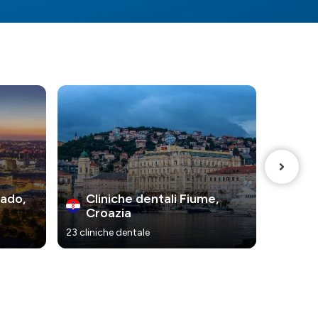
rado,
Cliniche dentali Fiume,
Cli
Croazia
Cro
23 cliniche dentale
47 clinic