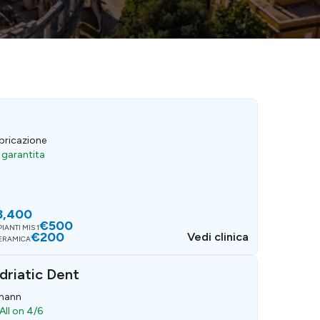
bricazione
a garantita
3,400
€500
IANTI MIS 1
€200
Vedi clinica
CERAMICA
Adriatic Dent
umann
All on 4/6