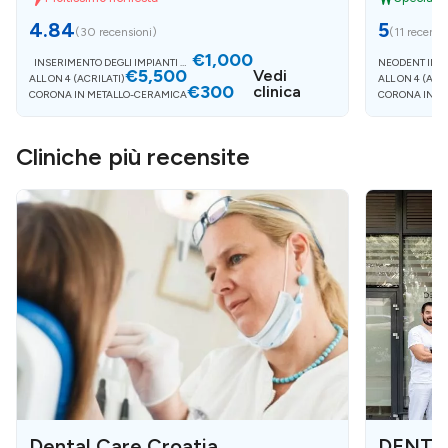
4.84
5
(
30 recensioni
)
(
11 recensi
€1,000
INSERIMENTO DEGLI IMPIANTI MI
NEODENT IMPI
€5,500
S 1
Vedi
ALL ON 4 (ACRILATI)
ALL ON 4 (ACR
€300
clinica
CORONA IN METALLO-CERAMICA
CORONA IN M
Cliniche più recensite
Dental Care Croatia
DENTEC