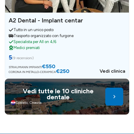
A2 Dental - Implant centar
Tutto in un unico posto
Trasporto organizzato con furgone
Specialista per All on 4/6
Medici premiati
5
(
9 recensioni
)
€550
STRAUMANN IMPIANTI
€250
Vedi clinica
CORONA IN METALLO-CERAMICA
Vedi tutte le 10 cliniche
dentale
Spalato, Croazia