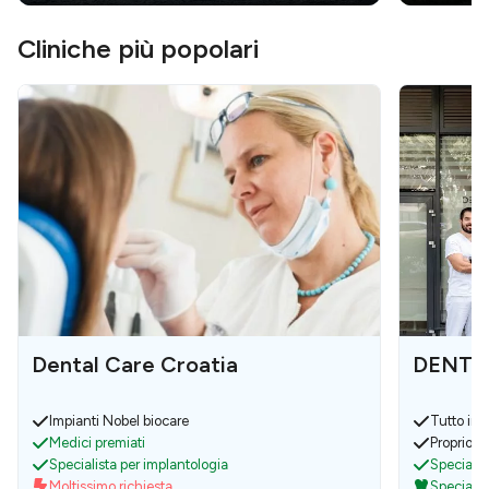
Cliniche più popolari
Dental Care Croatia
DENTEC
Impianti Nobel biocare
Tutto in 
Medici premiati
Proprio la
Specialista per implantologia
Specialis
Moltissimo richiesta
Specialist