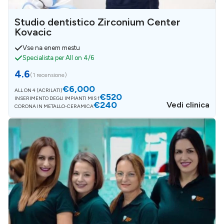
Studio dentistico Zirconium Center
Kovacic
Vse na enem mestu
Specialista per All on 4/6
4.6
(
1 recensione
)
€6,000
ALL ON 4 (ACRILATI)
€520
INSERIMENTO DEGLI IMPIANTI MIS 1
€240
Vedi clinica
CORONA IN METALLO-CERAMICA