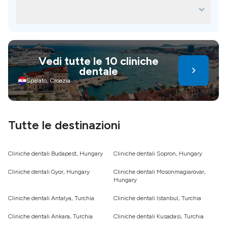
Perché le procedure odontoiatriche
seconda delle tue preferenze, del tuo budget e delle tue
sono più economiche in altri Paesi?
esigenze dentistiche, puoi scegliere tra una varietà di
destinazioni che offrono servizi dentistici convenienti e di
L'accessibilità economica dei trattamenti odontoiatrici
qualità.
all'estero deriva da fattori come costi della vita e materiali
più bassi, stipendi dei professionisti qualificati e altro
Vedi tutte le 10 cliniche
ancora. Anche le normative, le economie di scala, le
dentale
infrastrutture e i tassi di cambio contribuiscono. Il turismo
odontoiatrico offre risparmi e cure: scegli con saggezza per
Spalato, Croazia
un sorriso più sano e sicuro
Tutte le destinazioni
Cliniche dentali Budapest, Hungary
Cliniche dentali Sopron, Hungary
Cliniche dentali Gyor, Hungary
Cliniche dentali Mosonmagiarovar,
Hungary
Cliniche dentali Antalya, Turchia
Cliniche dentali Istanbul, Turchia
Cliniche dentali Ankara, Turchia
Cliniche dentali Kusadasi, Turchia