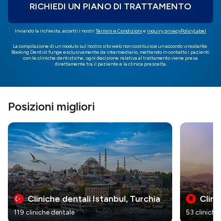
RICHIEDI UN PIANO DI TRATTAMENTO
Inviando la richiesta, accetti i nostri
Termini e Condizioni
e
inquiry.privacyPolicyLabel
La compilazione di un modulo sul nostro sito web non costituisce un accordo vincolante.
Booking Dentist funge esclusivamente da intermediario, mettendo in contatto i pazienti
con le cliniche dentistiche; ogni decisione relativa al trattamento viene presa
direttamente tra il paziente e la clinica prescelta.
Posizioni migliori
Cliniche dentali Istanbul, Turchia
Clini
119 cliniche dentale
53 cliniche