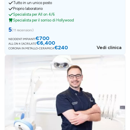
Tutto in un unico posto
Proprio laboratorio
Specialista per All on 4/6
Specialista per il sorriso di Hollywood
5
(
11 recensioni
)
€700
NEODENT IMPIANTI
€6,400
ALL ON 4 (ACRILATI)
€240
Vedi clinica
CORONA IN METALLO-CERAMICA