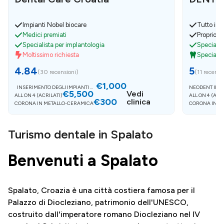
Impianti Nobel biocare
Tutto in 
Medici premiati
Proprio la
Specialista per implantologia
Specialis
Moltissimo richiesta
Specialist
4.84
5
(
30 recensioni
)
(
11 recensi
€1,000
INSERIMENTO DEGLI IMPIANTI MI
NEODENT IMPI
€5,500
S 1
Vedi
ALL ON 4 (ACRILATI)
ALL ON 4 (ACR
€300
clinica
CORONA IN METALLO-CERAMICA
CORONA IN M
Turismo dentale in Spalato
Benvenuti a Spalato
Spalato, Croazia è una città costiera famosa per il
Palazzo di Diocleziano, patrimonio dell'UNESCO,
costruito dall'imperatore romano Diocleziano nel IV