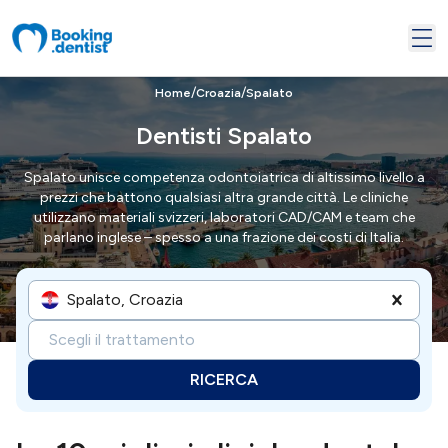
/
/
Home
Croazia
Spalato
Dentisti Spalato
Spalato unisce competenza odontoiatrica di altissimo livello a
prezzi che battono qualsiasi altra grande città. Le cliniche
utilizzano materiali svizzeri, laboratori CAD/CAM e team che
parlano inglese – spesso a una frazione dei costi di Italia.
Spalato, Croazia
Scegli il trattamento
RICERCA