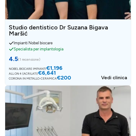
Studio dentistico Dr Suzana Bigava
Maršić
Impianti Nobel biocare
Specialista per implantologia
4.5
(
1 recensione
)
€1,196
NOBEL BIOCARE IMPIANTI​
€6,641
ALL ON 4 (ACRILATI)
€200
Vedi clinica
CORONA IN METALLO-CERAMICA