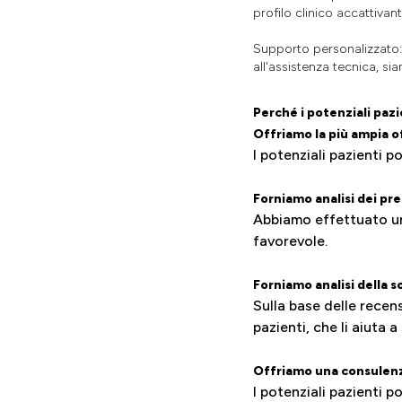
profilo clinico accattivan
Supporto personalizzato: i
all'assistenza tecnica, si
Perché i potenziali pazi
Offriamo la più ampia o
I potenziali pazienti p
Forniamo analisi dei pre
Abbiamo effettuato un'a
favorevole.
Forniamo analisi della 
Sulla base delle recens
pazienti, che li aiuta a
Offriamo una consulenza
I potenziali pazienti p