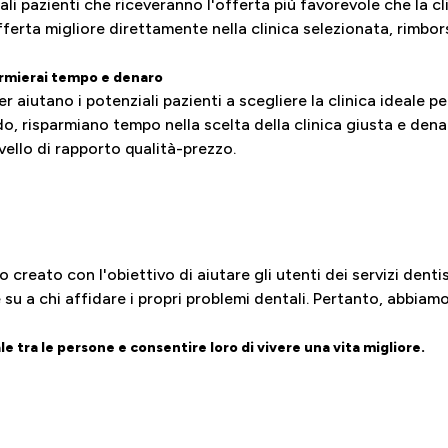
li pazienti che riceveranno l'offerta più favorevole che la cl
fferta migliore direttamente nella clinica selezionata, rimbo
armierai tempo e denaro
r aiutano i potenziali pazienti a scegliere la clinica ideale pe
o, risparmiano tempo nella scelta della clinica giusta e dena
livello di rapporto qualità-prezzo.
 creato con l'obiettivo di aiutare gli utenti dei servizi denti
 su a chi affidare i propri problemi dentali. Pertanto, abbiam
le tra le persone e consentire loro di vivere una vita migliore.