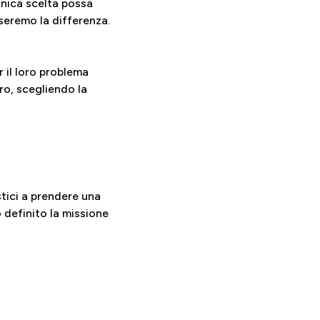
inica scelta possa
rseremo la differenza.
r il loro problema
ro, scegliendo la
stici a prendere una
o definito la missione