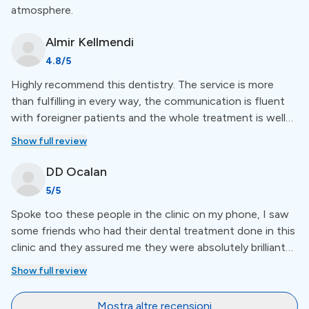
come l'alloggio, consulta l'elenco sotto la descrizione
atmosphere.
della clinica.
Almir
Kellmendi
Lingue
4.8
/5
Highly recommend this dentistry. The service is more
than fulfilling in every way, the communication is fluent
La comunicazione di UFO Dental Policlinic è supportata
with foreigner patients and the whole treatment is well
in
inglese, italiano, tedesco, francese
e
albanese.
organized and very professional.
Show full review
Posizione
DD
Ocalan
5
/5
Spoke too these people in the clinic on my phone, I saw
Dalla monumentale Piazza Skanderbeg agli angoli alla
some friends who had their dental treatment done in this
moda del quartiere Blloku, la città invita i visitatori a
clinic and they assured me they were absolutely brilliant
esplorare il suo carattere poliedrico.
dentists. Amazing dentists . 5 stars
Show full review
Luoghi di interesse e
Mostra altre recensioni