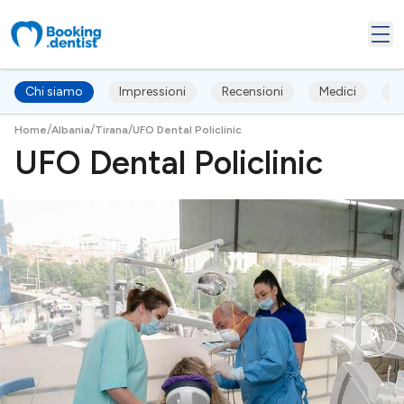
Chi siamo
Impressioni
Recensioni
Medici
T
/
/
/
Home
Albania
Tirana
UFO Dental Policlinic
UFO Dental Policlinic