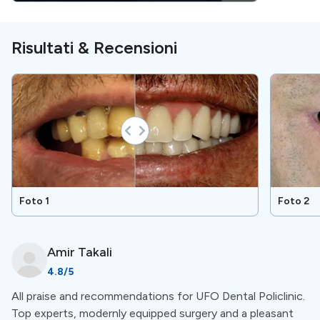
una panoramica più dettagliata dei trattamenti
disponibili, vai alla sezione trattamenti.
Risultati & Recensioni
Servizi speciali
Primo esame gratuito
Questa clinica offre un esame gratuito come parte dei
suoi servizi. Ciò significa che non è necessario pagare
in anticipo.
Foto 1
Foto 2
Tutto in un unico posto
Amir
Takali
Questa clinica dispone di una radiografia, sia di
4.8
/5
scansione 2D che 3D, e altro ancora, direttamente in
All praise and recommendations for UFO Dental Policlinic.
clinica. Per una panoramica più completa dei servizi,
Top experts, modernly equipped surgery and a pleasant