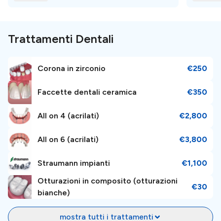
Fai semplicemente una richiesta e i nostri responsabili
dei pazienti ti aiuteranno e guideranno nel tuo percorso
Trattamenti Dentali
dentale.
È gratuito, semplice e facile!
Corona in zirconio
€250
Faccette dentali ceramica
€350
All on 4 (acrilati)
€2,800
All on 6 (acrilati)
€3,800
Straumann impianti
€1,100
Otturazioni in composito (otturazioni
€30
bianche)
mostra tutti i trattamenti