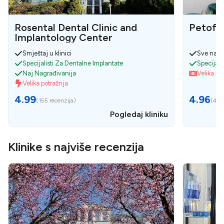
Rosental Dental Clinic and
Petofi
Implantology Center
Smještaj u klinici
Sve na j
Specijalisti Za Dentalne Implantate
Specijali
Naj Nagrađivanija
Velika po
Velika potražnja
4.99
4.96
(
155 recenzija
)
(
49 r
Pogledaj kliniku
Klinike s najviše recenzija