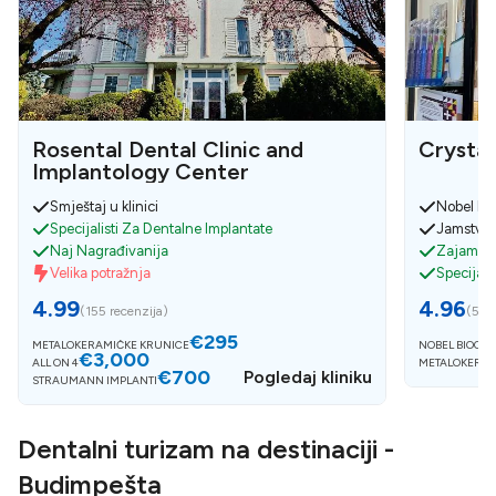
Rosental Dental Clinic and
Crystal
Implantology Center
Smještaj u klinici
Nobel bio
Specijalisti Za Dentalne Implantate
Jamstvo n
Naj Nagrađivanija
Zajamčen
Velika potražnja
Specijali
4.99
4.96
(
155 recenzija
)
(
50 
€295
METALOKERAMIČKE KRUNICE
NOBEL BIOCAR
€3,000
ALL ON 4
METALOKERAM
€700
Pogledaj kliniku
STRAUMANN IMPLANTI
Dentalni turizam na destinaciji -
Budimpešta