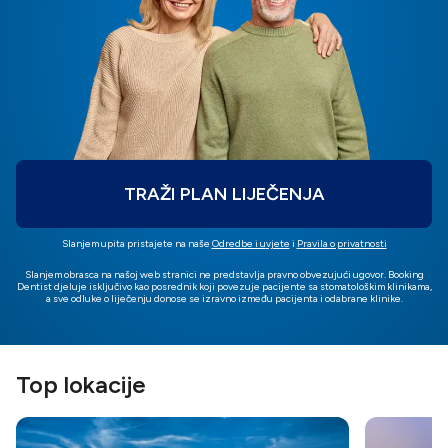
TRAŽI PLAN LIJEČENJA
Slanjem upita pristajete na naše
Odredbe i uvjete
i
Pravila o privatnosti
Slanjem obrasca na našoj web stranici ne predstavlja pravno obvezujući ugovor. Booking
Dentist djeluje isključivo kao posrednik koji povezuje pacijente sa stomatološkim klinikama,
a sve odluke o liječenju donose se izravno između pacijenta i odabrane klinike.
Top lokacije