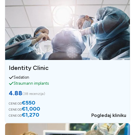
Identity Clinic
Sedation
Straumann implants
4.88
(
38 recenzija
)
€550
CENE OD
€1,000
CENE OD
€1,270
Pogledaj kliniku
CENE OD