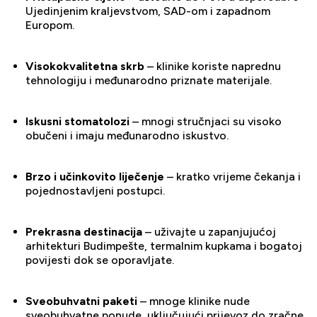
Ujedinjenim kraljevstvom, SAD-om i zapadnom
Europom.
Visokokvalitetna skrb
– klinike koriste naprednu
tehnologiju i međunarodno priznate materijale.
Iskusni stomatolozi
– mnogi stručnjaci su visoko
obučeni i imaju međunarodno iskustvo.
Brzo i učinkovito liječenje
– kratko vrijeme čekanja i
pojednostavljeni postupci.
Prekrasna destinacija
– uživajte u zapanjujućoj
arhitekturi Budimpešte, termalnim kupkama i bogatoj
povijesti dok se oporavljate.
Sveobuhvatni paketi
– mnoge klinike nude
sveobuhvatne ponude, uključujući prijevoz do zračne