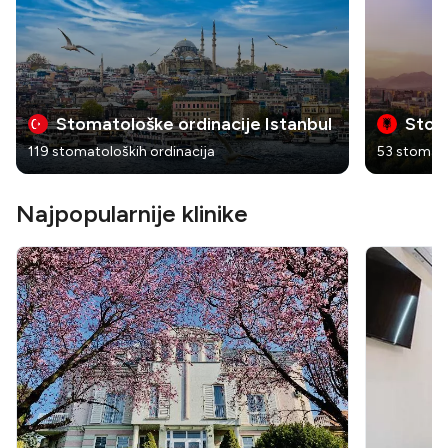
Stomatološke ordinacije Istanbul
Stom
119 stomatoloških ordinacija
53 stomato
Najpopularnije klinike