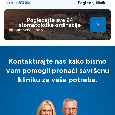
€365
Pogledaj kliniku
CENE OD
Pogledajte sve 24
stomatološke ordinacije
Budimpesta, Hungary
Kontaktirajte nas kako bismo
vam pomogli pronaći savršenu
kliniku za vaše potrebe.