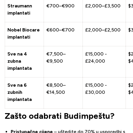
Straumann
€700–€900
£2,000–£3,500
$
implantati
Nobel Biocare
€600–€700
£2,000–£2,500
$
implantati
Sve na 4
€7,500–
£15,000 -
$
zubna
€9,500
£24,000
$
implantata
Sve na 6
€8,500–
£15,000 -
$
zubnih
€14,500
£30,000
$
implantata
Zašto odabrati Budimpeštu?
Pristupačne cijene
– uštedite do 70% u usporedbi s