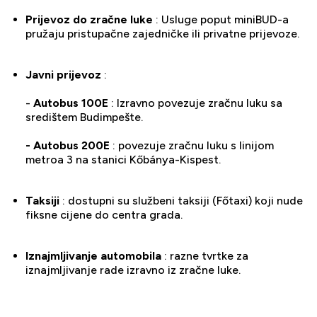
Prijevoz do zračne luke
: Usluge poput miniBUD-a
pružaju pristupačne zajedničke ili privatne prijevoze.
Javni prijevoz
:
-
Autobus 100E
: Izravno povezuje zračnu luku sa
središtem Budimpešte.
- Autobus 200E
: povezuje zračnu luku s linijom
metroa 3 na stanici Kőbánya-Kispest.
Taksiji
: dostupni su službeni taksiji (Főtaxi) koji nude
fiksne cijene do centra grada.
Iznajmljivanje automobila
: razne tvrtke za
iznajmljivanje rade izravno iz zračne luke.