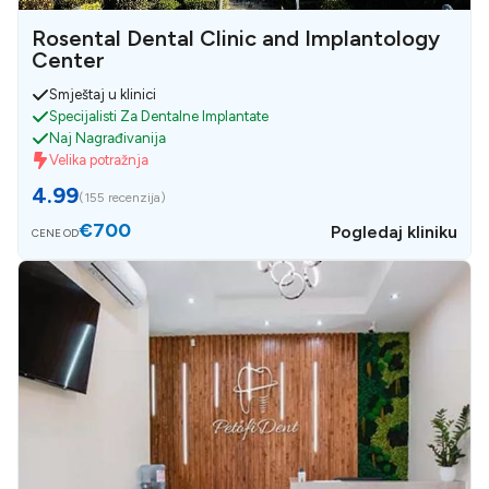
Rosental Dental Clinic and Implantology
Center
Smještaj u klinici
Specijalisti Za Dentalne Implantate
Naj Nagrađivanija
Velika potražnja
4.99
(
155 recenzija
)
€700
Pogledaj kliniku
CENE OD