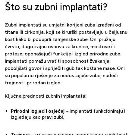
Što su zubni implantati?
Zubni implantati su umjetni korijeni zuba izrađeni od
titana ili cirkonija, koji se kirurški postavljaju u čeljusnu
kost kako bi poduprli zamjenske zube. Oni pružaju
čvrstu, dugotrajnu osnovu za krunice, mostove ili
proteze, oponašajući funkcije i izgled prirodne zube.
Implantati pomažu vratiti sposobnost žvakanja,
poboljšati govor i spriječiti gubitak koštane mase. Oni
su popularno rješenje za nedostajuće zube, nudeći
trajnost i prirodan izgled.
Ključne prednosti zubnih implantata:
Prirodni izgled i osjećaj
– Implantati funkcioniraju i
izgledaju kao pravi zubi.
Trajnost
– uz pravilnu njegu, mogu trajati cijeli život.