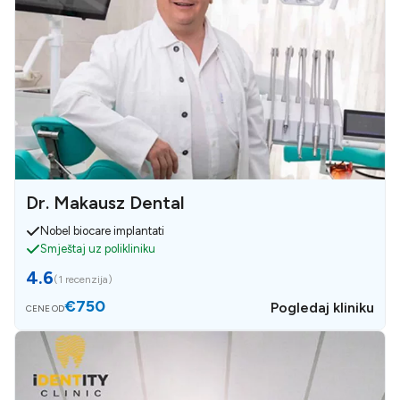
Dr. Makausz Dental
Nobel biocare implantati
Smještaj uz polikliniku
4.6
(
1 recenzija
)
€750
Pogledaj kliniku
CENE OD