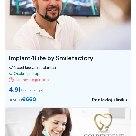
Implant4Life by Smilefactory
Nobel biocare implantati
Osobni pristup
Last minute ponude
4.91
(
27 recenzija
)
€660
Pogledaj kliniku
CENE OD