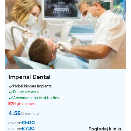
Imperial Dental
Nobel biocare implants
Full anasthesia
Accomodation next to clinic
High demand
4.56
(
5 recenzija
)
€500
CENE OD
€730
Pogledaj kliniku
CENE OD