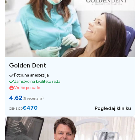
Golden Dent
Potpuna anestezija
Jamstvo na kvalitetu rada
Vruće ponude
4.62
(
5 recenzija
)
€470
Pogledaj kliniku
CENE OD