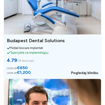
Budapest Dental Solutions
Nobel biocare implantati
Specijalist za implantologiju
4.79
(
18 recenzija
)
€650
CENE OD
€1,200
Pogledaj kliniku
CENE OD