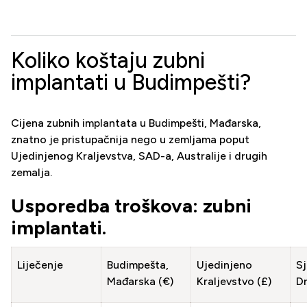
Koliko koštaju zubni
implantati u Budimpešti?
Cijena zubnih implantata u Budimpešti, Mađarska,
znatno je pristupačnija nego u zemljama poput
Ujedinjenog Kraljevstva, SAD-a, Australije i drugih
zemalja.
Usporedba troškova: zubni
implantati.
Liječenje
Budimpešta,
Ujedinjeno
Sj
Mađarska (€)
Kraljevstvo (£)
D