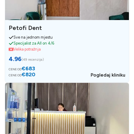
Petofi Dent
Sve na jednom mjestu
Specijalist za All on 4/6
Velika potražnja
4.96
(
49 recenzija
)
€683
CENE OD
€820
Pogledaj kliniku
CENE OD