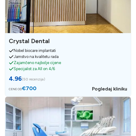
Crystal Dental
Nobel biocare implantati
Jamstvo na kvalitetu rada
Zajamčeno najbolje cijene
Specijalist za All on 4/6
4.96
(
50 recenzija
)
€700
Pogledaj kliniku
CENE OD