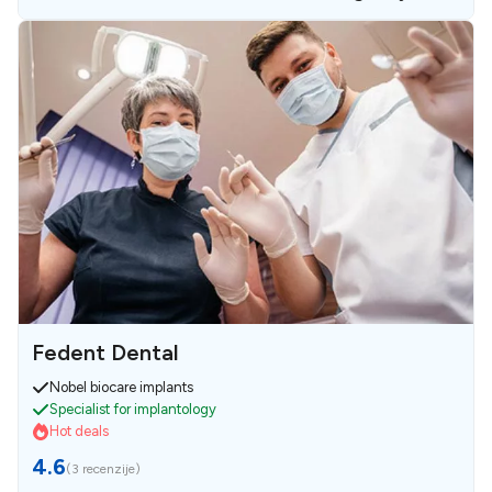
Fedent Dental
Nobel biocare implants
Specialist for implantology
Hot deals
4.6
(
3 recenzije
)