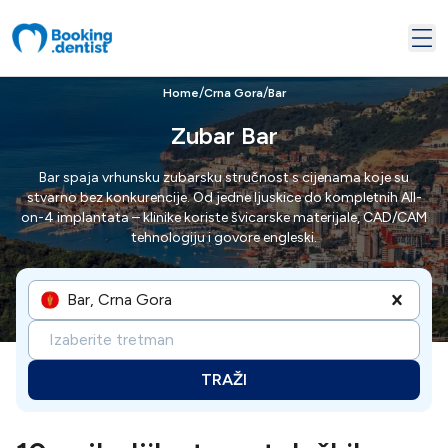
/
/
Home
Crna Gora
Bar
Zubar Bar
Bar spaja vrhunsku zubarsku stručnost s cijenama koje su
stvarno bez konkurencije. Od jedne ljuskice do kompletnih All-
on-4 implantata – klinike koriste švicarske materijale, CAD/CAM
tehnologiju i govore engleski.
Bar, Crna Gora
Izaberite tretman
TRAŽI