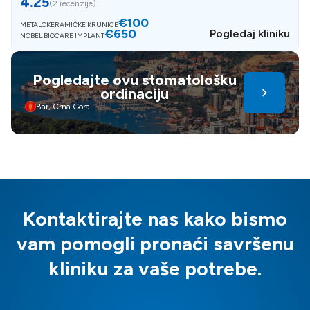
4.25
(
2 recenzije
)
€100
METALOKERAMIČKE KRUNICE
€650
Pogledaj kliniku
NOBEL BIOCARE IMPLANT
Pogledajte ovu stomatološku
ordinaciju
Bar, Crna Gora
Kontaktirajte nas kako bismo
vam pomogli pronaći savršenu
kliniku za vaše potrebe.