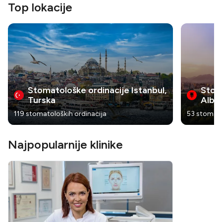
Top lokacije
Stomatološke ordinacije Istanbul,
Stoma
Turska
Alban
119 stomatoloških ordinacija
53 stomato
Najpopularnije klinike