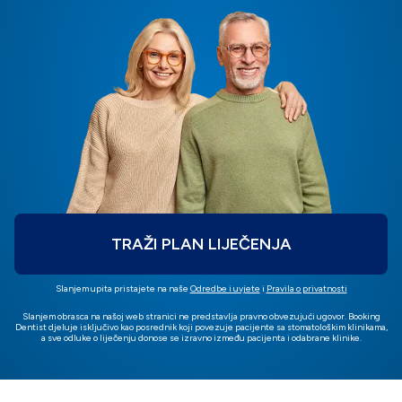
TRAŽI PLAN LIJEČENJA
Slanjem upita pristajete na naše
Odredbe i uvjete
i
Pravila o privatnosti
Slanjem obrasca na našoj web stranici ne predstavlja pravno obvezujući ugovor. Booking
Dentist djeluje isključivo kao posrednik koji povezuje pacijente sa stomatološkim klinikama,
a sve odluke o liječenju donose se izravno između pacijenta i odabrane klinike.