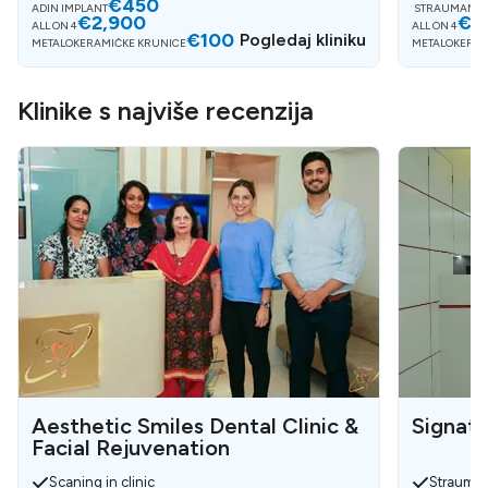
€450
ADIN IMPLANT
STRAUMANN 
€2,900
€4
ALL ON 4
ALL ON 4
€100
Pogledaj kliniku
METALOKERAMIČKE KRUNICE
METALOKERAM
Klinike s najviše recenzija
Aesthetic Smiles Dental Clinic &
Signatu
Facial Rejuvenation
Scaning in clinic
Strauman