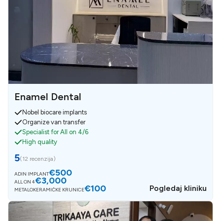
Enamel Dental
Nobel biocare implants
Organize van transfer
Specialist for All on 4/6
High quality
5
(
12 recenzija
)
€500
ADIN IMPLANT
€3,000
ALL ON 4
€100
Pogledaj kliniku
METALOKERAMIČKE KRUNICE