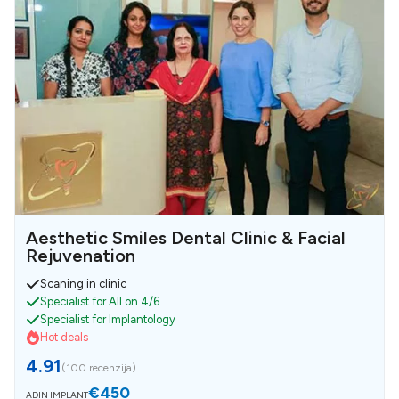
Aesthetic Smiles Dental Clinic & Facial
Rejuvenation
Scaning in clinic
Specialist for All on 4/6
Specialist for Implantology
Hot deals
4.91
(
100 recenzija
)
€450
ADIN IMPLANT