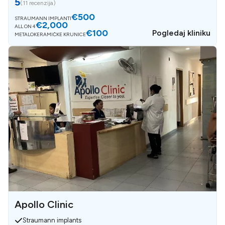
5
(
11 recenzija
)
€500
STRAUMANN IMPLANTI
€2,000
ALL ON 4
€100
Pogledaj kliniku
METALOKERAMIČKE KRUNICE
Apollo Clinic
Straumann implants