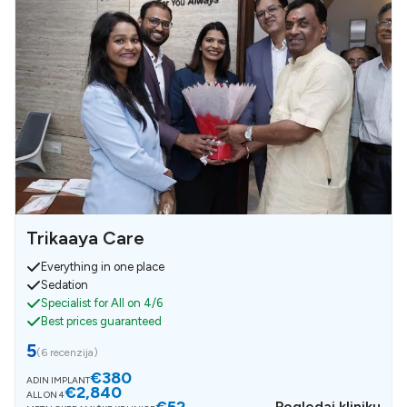
Trikaaya Care
Everything in one place
Sedation
Specialist for All on 4/6
Best prices guaranteed
5
(
6 recenzija
)
€380
ADIN IMPLANT
€2,840
ALL ON 4
€52
Pogledaj kliniku