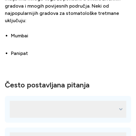
gradova i mnogih povijesnih područja. Neki od
najpopularnijih gradova za stomatološke tretmane
uključuju:
Mumbai
Panipat
Često postavljana pitanja
Isplati li se ići u Indiju radi stomatoloških
radova?
Apsolutno, stomatološka skrb u Indiji nudi usluge
visoke kvalitete po mnogo nižim cijenama u