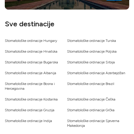
cijene na uspješnom tržištu medicinskog turizma
pomažu u održavanju niskih cijena stomatoloških
usluga. Unatoč nižim troškovima, mnoge indijske
Sve destinacije
stomatološke klinike održavaju visoke standarde
skrbi i koriste naprednu tehnologiju, što ih čini
Stomatološke ordinacije Hungary
Stomatološke ordinacije Turska
atraktivnom opcijom za međunarodne pacijente
koji traže pristupačne, kvalitetne stomatološke
Stomatološke ordinacije Hrvatska
Stomatološke ordinacije Poljska
usluge.
Stomatološke ordinacije Bugarska
Stomatološke ordinacije Srbija
Stomatološke ordinacije Albanija
Stomatološke ordinacije Azerbejdžan
Stomatološke ordinacije Bosna i
Stomatološke ordinacije Brazil
Hercegovina
Stomatološke ordinacije Kostarika
Stomatološke ordinacije Češka
Stomatološke ordinacije Gruzija
Stomatološke ordinacije Grčka
Stomatološke ordinacije Indija
Stomatološke ordinacije Sjeverna
Makedonija