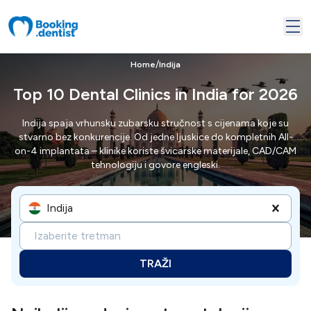
/
Home
Indija
Top 10 Dental Clinics in India for 2026
Indija spaja vrhunsku zubarsku stručnost s cijenama koje su
stvarno bez konkurencije. Od jedne ljuskice do kompletnih All-
on-4 implantata – klinike koriste švicarske materijale, CAD/CAM
tehnologiju i govore engleski.
Indija
Izaberite tretman
TRAŽI