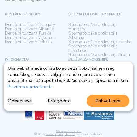
DENTALNI TURIZAM
STOMATOLOŠKE ORDINACIJE
Dentalni turizam
Hungary
Stomatološke ordinacije
Dentalni turizam
Albanija
Hungary
Dentalni turizam
Turska
Stomatološke ordinacije
Dentalni turizam
Vijetnam
Albanija
Dentalni turizam
Poljska
Stomatološke ordinacije
Turska
Stomatološke ordinacije
Hrvatska
Stomatološke ordinacije
Srbija
INFORMACIJA
SLUŽBA ZA KORISNIKE
Ova web stranica koristi kolačiće za poboljšanje vašeg
O nama
Odredbe i uvjeti
Kontakt
Politika privatnosti
korisničkog iskustva. Daljnjim korištenjem ove stranice
Često postavljana pitanja
Za Klinike
pristajete na našu upotrebu kolačića kako je opisano u našim
Blog
Pravilima o privatnosti
.
Pojmovnik
Odbaci sve
Prilagodite
Prihvati sve
Karta web stranice
©
2026
www.booking.dentist
Sva prava pridržana.