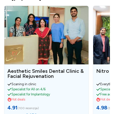
Aesthetic Smiles Dental Clinic &
Nitro D
Facial Rejuvenation
Scaning in clinic
Everythin
Specialist for All on 4/6
Specialist
Specialist for Implantology
Free acco
Hot deals
Hot deals
4.91
4.98
(
100 recenzija
)
(
55 