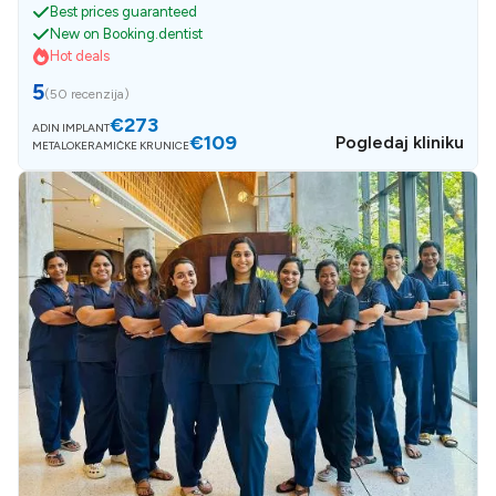
Best prices guaranteed
New on Booking.dentist
Hot deals
5
(
50 recenzija
)
€273
ADIN IMPLANT
€109
Pogledaj kliniku
METALOKERAMIČKE KRUNICE