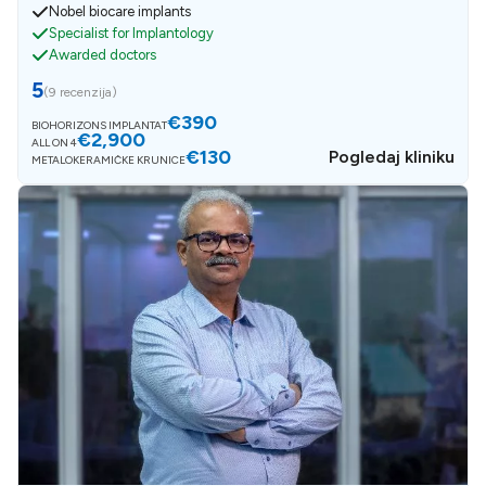
Nobel biocare implants
Specialist for Implantology
Awarded doctors
5
(
9 recenzija
)
€390
BIOHORIZONS IMPLANTAT
€2,900
ALL ON 4
€130
Pogledaj kliniku
METALOKERAMIČKE KRUNICE