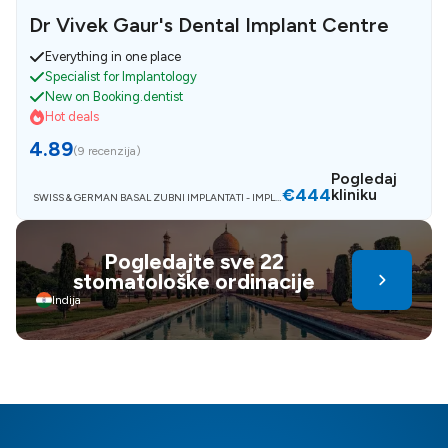
Dr Vivek Gaur's Dental Implant Centre
Everything in one place
Specialist for Implantology
New on Booking.dentist
Hot deals
4.89
(
9 recenzija
)
Pogledaj
€444
kliniku
SWISS & GERMAN BASAL ZUBNI IMPLANTATI - IMPLA
NTAT ZA JEDAN ZUB
Pogledajte sve 22
stomatološke ordinacije
Indija