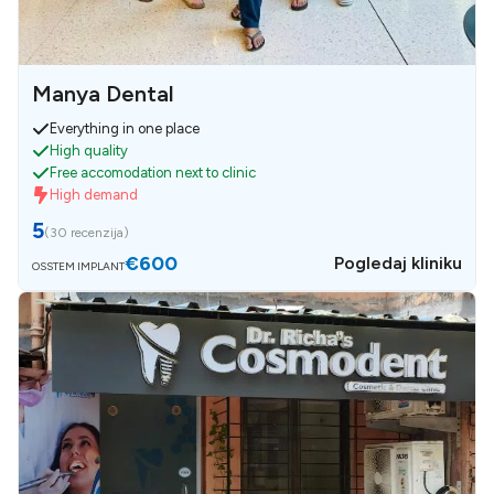
Manya Dental
Everything in one place
High quality
Free accomodation next to clinic
High demand
5
(
30 recenzija
)
€600
Pogledaj kliniku
OSSTEM IMPLANT