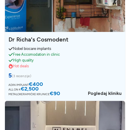
Dr Richa's Cosmodent
Nobel biocare implants
Free Accomodation in clinic
High quality
Hot deals
5
(
3 recenzije
)
€400
ADIN IMPLANT
€2,500
ALL ON 4
€90
Pogledaj kliniku
METALOKERAMIČKE KRUNICE