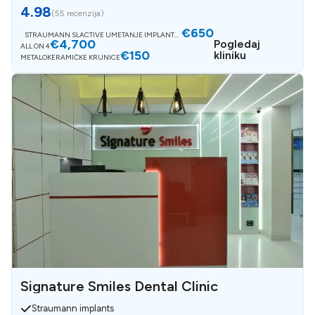
4.98
(
55 recenzija
)
€650
STRAUMANN SLACTIVE UMETANJE IMPLANTAT
€4,700
A
Pogledaj
ALL ON 4
€150
kliniku
METALOKERAMIČKE KRUNICE
Signature Smiles Dental Clinic
Straumann implants