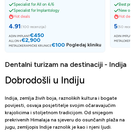
Specialist for All on 4/6
Best pri
Specialist for Implantology
New on B
Hot deals
Hot deals
4.91
5
(
100 recenzija
)
(
50 recenz
€450
ADIN IMPLANT
ADIN IMPLANT
€2,900
ALL ON 4
METALOKERAM
€100
Pogledaj kliniku
METALOKERAMIČKE KRUNICE
Dentalni turizam na destinaciji - Indija
Dobrodošli u Indiju
Indija, zemlja živih boja, raznolikih kultura i bogate
povijesti, osvaja posjetitelje svojim očaravajućim
krajolicima i stoljetnom tradicijom. Od snijegom
prekrivenih Himalaja na sjeveru do osunčanih plaža na
jugu, zemljopis Indije raznolik je kao i njeni ljudi.