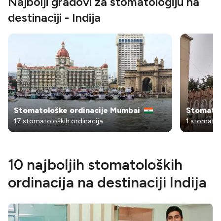
Najbolji gradovi za stomatologiju na
destinaciji - Indija
Stomatološke ordinacije Mumbai
Stomatol
17 stomatoloških ordinacija
1 stomatol
10 najboljih stomatoloških
ordinacija na destinaciji Indija