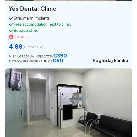
Yes Dental Clinic
Straumann implants
Free accomodation next to clinic
Butique clinic
Hot deals
4.88
(
8 recenzija
)
€390
MIS 1 UGRADNJA IMPLANTATA
€60
Pogledaj kliniku
METALOKERAMIČKE KRUNICE