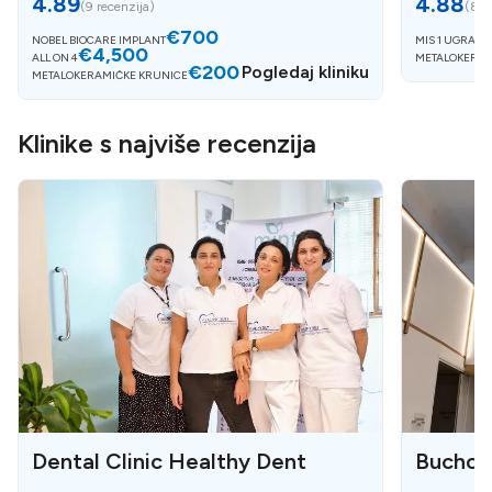
4.89
4.88
(
9 recenzija
)
(
8 r
€700
NOBEL BIOCARE IMPLANT
MIS 1 UGRADN
€4,500
ALL ON 4
METALOKERAM
€200
Pogledaj kliniku
METALOKERAMIČKE KRUNICE
Klinike s najviše recenzija
Dental Clinic Healthy Dent
Bucho 