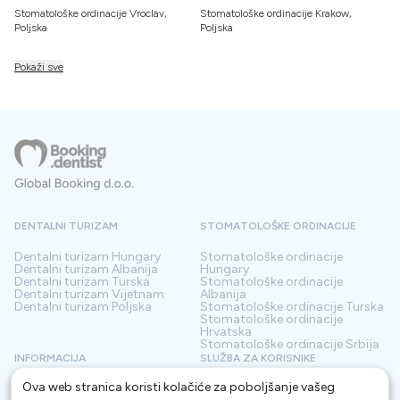
Stomatološke ordinacije Vroclav,
Stomatološke ordinacije Krakow,
Poljska
Poljska
Pokaži sve
DENTALNI TURIZAM
STOMATOLOŠKE ORDINACIJE
Dentalni turizam
Hungary
Stomatološke ordinacije
Dentalni turizam
Albanija
Hungary
Dentalni turizam
Turska
Stomatološke ordinacije
Dentalni turizam
Vijetnam
Albanija
Dentalni turizam
Poljska
Stomatološke ordinacije
Turska
Stomatološke ordinacije
Hrvatska
Stomatološke ordinacije
Srbija
INFORMACIJA
SLUŽBA ZA KORISNIKE
Ova web stranica koristi kolačiće za poboljšanje vašeg
O nama
Odredbe i uvjeti