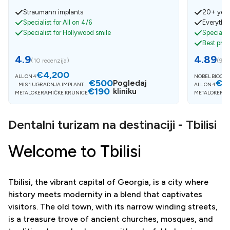
Straumann implants
20+ year
Specialist for All on 4/6
Everythin
Specialist for Hollywood smile
Specialis
Best pri
4.9
4.89
(
10 recenzija
)
(
9 re
€4,200
ALL ON 4
NOBEL BIOCAR
€500
€4
Pogledaj
MIS 1 UGRADNJA IMPLANTAT
ALL ON 4
€190
A
kliniku
METALOKERAMIČKE KRUNICE
METALOKERAM
Dentalni turizam na destinaciji - Tbilisi
Welcome to Tbilisi
Tbilisi, the vibrant capital of Georgia, is a city where
history meets modernity in a blend that captivates
visitors. The old town, with its narrow winding streets,
is a treasure trove of ancient churches, mosques, and