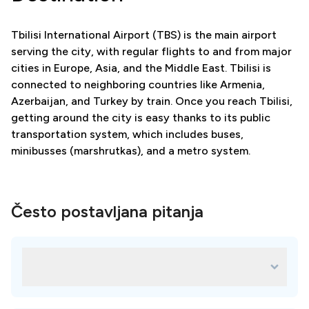
Tbilisi International Airport (TBS) is the main airport
serving the city, with regular flights to and from major
cities in Europe, Asia, and the Middle East. Tbilisi is
connected to neighboring countries like Armenia,
Azerbaijan, and Turkey by train. Once you reach Tbilisi,
getting around the city is easy thanks to its public
transportation system, which includes buses,
minibusses (marshrutkas), and a metro system.
Često postavljana pitanja
Koje su najbolje stomatološke ordinacije
na destinaciji - Tbilisi?
Svaka klinika na našoj platformi pomno je odabrana i
dostupne su mnoge izvrsne opcije za vaše potrebe.