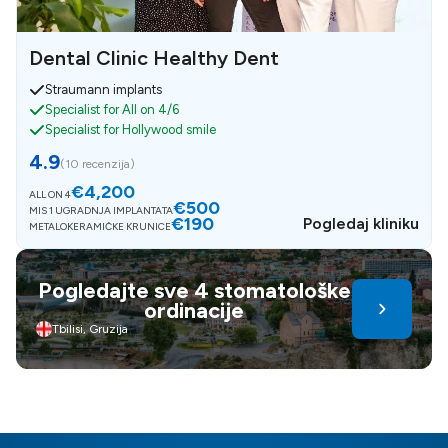
Dental Clinic Healthy Dent
Straumann implants
Specialist for All on 4/6
Specialist for Hollywood smile
4.9
(
10 recenzija
)
€4,200
ALL ON 4
€500
MIS 1 UGRADNJA IMPLANTATA
€190
Pogledaj kliniku
METALOKERAMIČKE KRUNICE
Pogledajte sve 4 stomatološke
ordinacije
Tbilisi, Gruzija