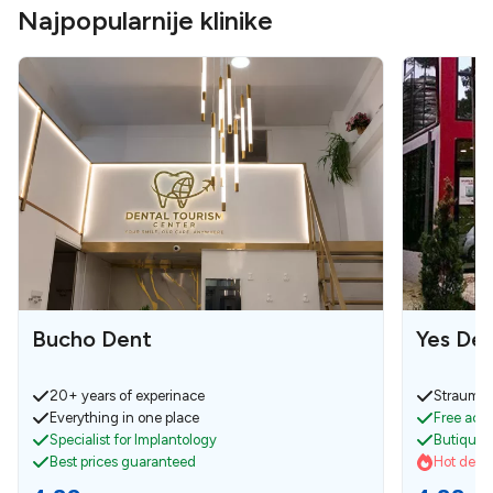
Najpopularnije klinike
Bucho Dent
Yes Den
20+ years of experinace
Strauman
Everything in one place
Free acco
Specialist for Implantology
Butique c
Best prices guaranteed
Hot deals