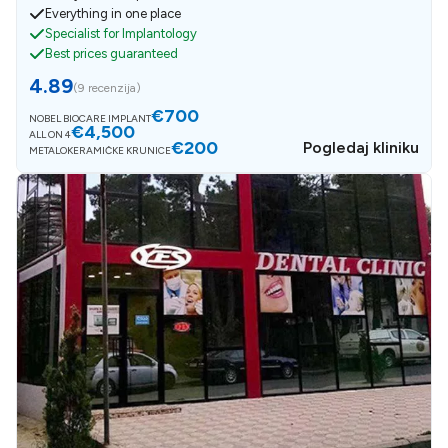
Everything in one place
Specialist for Implantology
Best prices guaranteed
4.89
(
9 recenzija
)
€700
NOBEL BIOCARE IMPLANT
€4,500
ALL ON 4
€200
Pogledaj kliniku
METALOKERAMIČKE KRUNICE