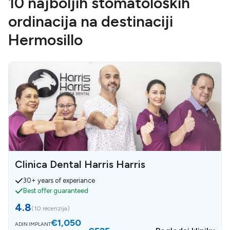
10 najboljih stomatoloških
ordinacija na destinaciji
Hermosillo
Clinica Dental Harris Harris
30+ years of experiance
Best offer guaranteed
4.8
(
10 recenzija
)
€1,050
ADIN IMPLANT