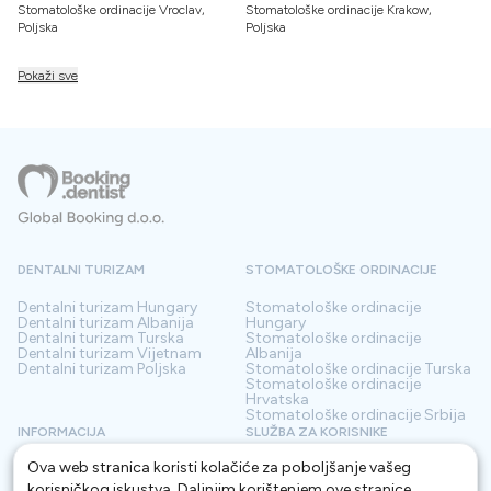
Stomatološke ordinacije Vroclav,
Stomatološke ordinacije Krakow,
Poljska
Poljska
Pokaži sve
DENTALNI TURIZAM
STOMATOLOŠKE ORDINACIJE
Dentalni turizam
Hungary
Stomatološke ordinacije
Dentalni turizam
Albanija
Hungary
Dentalni turizam
Turska
Stomatološke ordinacije
Dentalni turizam
Vijetnam
Albanija
Dentalni turizam
Poljska
Stomatološke ordinacije
Turska
Stomatološke ordinacije
Hrvatska
Stomatološke ordinacije
Srbija
INFORMACIJA
SLUŽBA ZA KORISNIKE
Ova web stranica koristi kolačiće za poboljšanje vašeg
O nama
Odredbe i uvjeti
Kontakt
Politika privatnosti
korisničkog iskustva. Daljnjim korištenjem ove stranice