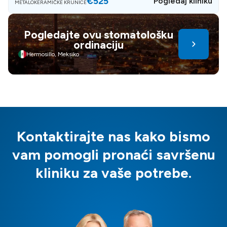
€525
Pogledaj kliniku
METALOKERAMIČKE KRUNICE
Pogledajte ovu stomatološku
ordinaciju
Hermosillo, Meksiko
Kontaktirajte nas kako bismo
vam pomogli pronaći savršenu
kliniku za vaše potrebe.