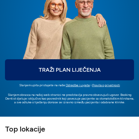
TRAŽI PLAN LIJEČENJA
Slanjem upita pristajete na naše
Odredbe i uvjete
i
Pravila o privatnosti
Slanjem obrasca na našoj web stranici ne predstavlja pravno obvezujući ugovor. Booking
Dentist djeluje isključivo kao posrednik koji povezuje pacijente sa stomatološkim klinikama,
a sve odluke o liječenju donose se izravno između pacijenta i odabrane klinike.
Top lokacije