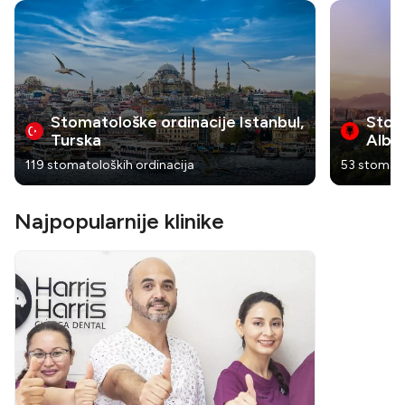
Stomatološke ordinacije Istanbul,
Stoma
Turska
Alban
119 stomatoloških ordinacija
53 stomato
Najpopularnije klinike