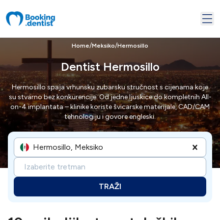
/
/
Home
Meksiko
Hermosillo
Dentist Hermosillo
Hermosillo spaja vrhunsku zubarsku stručnost s cijenama koje
su stvarno bez konkurencije. Od jedne ljuskice do kompletnih All-
on-4 implantata – klinike koriste švicarske materijale, CAD/CAM
tehnologiju i govore engleski.
Hermosillo, Meksiko
Izaberite tretman
TRAŽI