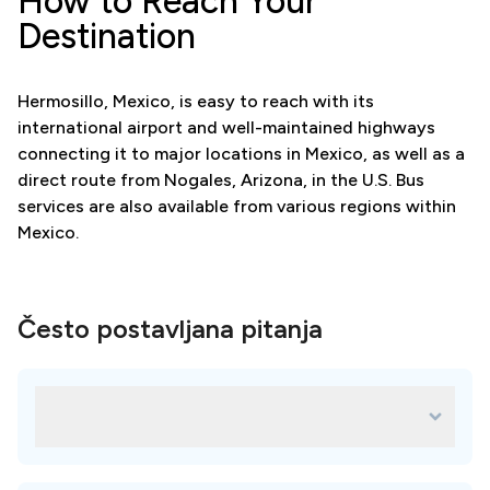
How to Reach Your
Destination
Hermosillo, Mexico, is easy to reach with its
international airport and well-maintained highways
connecting it to major locations in Mexico, as well as a
direct route from Nogales, Arizona, in the U.S. Bus
services are also available from various regions within
Mexico.
Često postavljana pitanja
Koje su najbolje stomatološke ordinacije
na destinaciji - Hermosillo?
Svaka klinika na našoj platformi pomno je odabrana i
dostupne su mnoge izvrsne opcije za vaše potrebe.