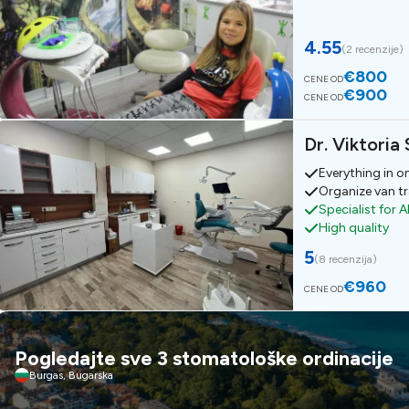
4.55
(
2 recenzije
)
€800
CENE OD
€900
CENE OD
Dr. Viktoria
Everything in o
Organize van t
Specialist for A
High quality
5
(
8 recenzija
)
€960
CENE OD
Pogledajte sve 3 stomatološke ordinacije
Burgas, Bugarska