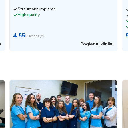
Straumann implants
High quality
4.55
(
2 recenzije
)
u
Pogledaj kliniku