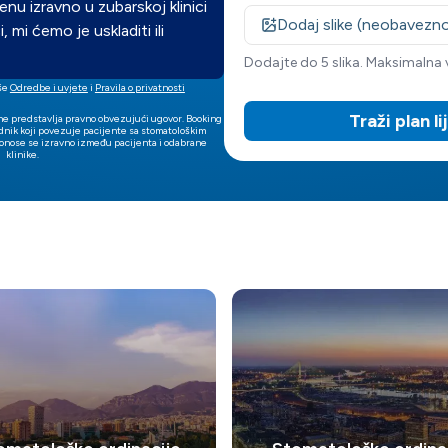
nu izravno u zubarskoj klinici
Dodaj slike (neobavezn
, mi ćemo je uskladiti ili
Dodajte do 5 slika. Maksimalna ve
še
Odredbe i uvjete
i
Pravila o privatnosti
Traži plan l
ne predstavlja pravno obvezujući ugovor. Booking
ednik koji povezuje pacijente sa stomatološkim
 donose se izravno između pacijenta i odabrane
klinike.