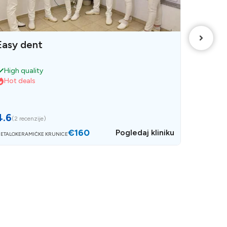
Easy dent
My smi
High quality
Straum
Hot deals
High qu
4.6
4.55
(
2 recenzije
)
(
2 r
€160
Pogledaj kliniku
ETALOKERAMIČKE KRUNICE
STRAUMANN
METALOKERA