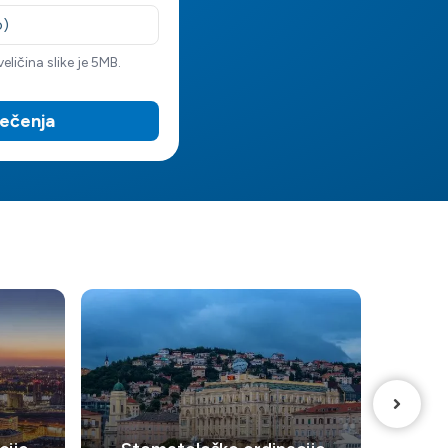
o)
ličina slike je 5MB.
iječenja