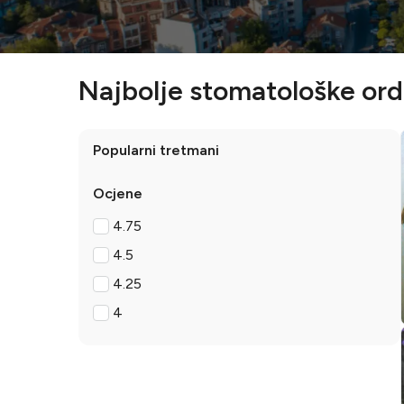
Najbolje stomatološke ordi
Popularni tretmani
Ocjene
4.75
4.5
4.25
4