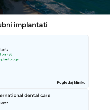
ubni implantati
t
lants
ll on 4/6
Implantology
Pogledaj kliniku
ernational dental care
lants