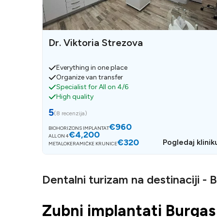
Dr. Viktoria Strezova
Everything in one place
Organize van transfer
Specialist for All on 4/6
High quality
5
(
8 recenzija
)
€960
BIOHORIZONS IMPLANTAT
€4,200
ALL ON 4
€320
Pogledaj klinik
METALOKERAMIČKE KRUNICE
Dentalni turizam na destinaciji - 
Zubni implantati Burgas