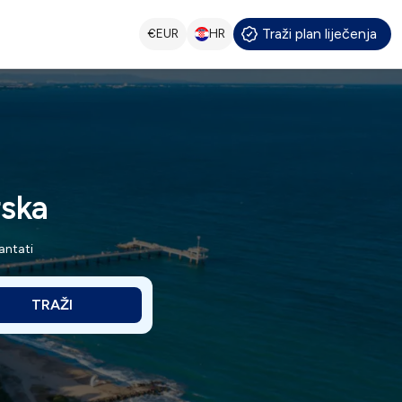
Traži plan liječenja
€
EUR
HR
rska
antati
TRAŽI