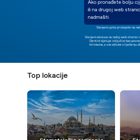
Ako pronađete bolju cije
ili na drugoj web stranici
nadmašiti.
Slanjem upita pristajete na na
Slanjem obrasca na našoj web stranici 
Dentist djeluje isključivo kao posr
klinikama, a sve odluke o liječenju
Top lokacije