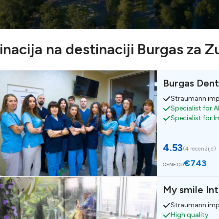
nacija na destinaciji Burgas za Z
Burgas Den
Straumann imp
Specialist for A
Specialist for 
4.53
(
4 recenzije
)
€743
CENE OD
My smile Int
Straumann imp
High quality