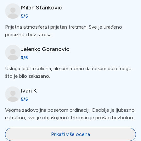
Organizirani prijevoz autobusom/kombijem
Milan
Stankovic
Organizirana usluga prijevoza vas vodi od vašeg grada
5
/5
do klinike i natrag. Praktičan je, siguran i jednostavan,
Prijatna atmosfera i prijatan tretman. Sve je urađeno
osobito ako ste ograničene pokretljivosti. Imajte na
precizno i bez stresa.
umu da se uvjeti i odredbe mogu promijeniti, pa nas
kontaktirajte kako biste saznali više o pogodnostima.
Jelenko
Goranovic
3
/5
Usluga je bila solidna, ali sam morao da čekam duže nego
Jamstvo na kvalitetu izrade
što je bilo zakazano.
Ova klinika daje jamstvo na kvalitetu stomatoloških
Ivan
K
tretmana. Ako se pojave bilo kakvi problemi unutar
5
/5
određenog razdoblja nakon postupka, oni će se riješiti
Veoma zadovoljna posetom ordinaciji. Osoblje je ljubazno
bez dodatnih troškova. Pacijenti bi trebali razumjeti
i stručno, sve je objašnjeno i tretman je prošao bezbolno.
uvjete i odabrati renomiranu kliniku s iskusnim
stručnjacima. Pregledajte dokument o jamstvu i
sačuvajte kopiju za referencu.
Prikaži više ocena