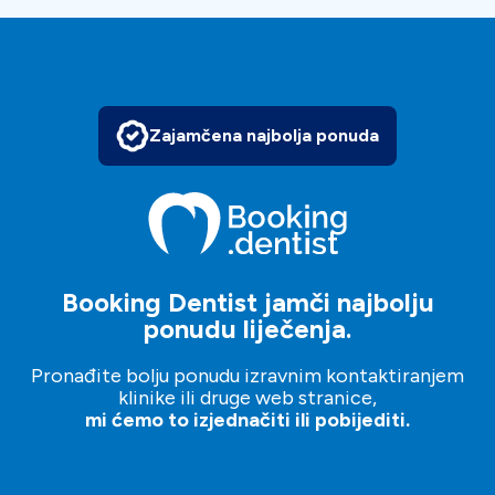
Podaci o rezervaciji
Jednostavno
rezervirajte termin
putem
Zajamčena najbolja ponuda
Booking.dentist. Samo postavite upit i naši voditelji
pacijenata pomoći će vam i voditi vas na vašem
stomatološkom putovanju.
Besplatno je, jednostavno i
lako!
Booking Dentist jamči najbolju
ponudu liječenja.
Pronađite bolju ponudu izravnim kontaktiranjem
klinike ili druge web stranice,
mi ćemo to izjednačiti ili pobijediti.