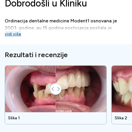
Dobrodošli u Kliniku
Ordinacija dentalne medicine Modent1 osnovana je
2003. godine, au 15 godina postojanja postala je
vidi više
sinonim za profesionalno, vješto i vrhunsko pružanje
svih vrsta stomatoloških usluga s više od 10.000
registriranih pacijenata.
Rezultati i recenzije
Tretmani
U klinici su dostupni mnogi kozmetički, restorativni i
implantološki tretmani.
Posebne pogodnosti
Slika 1
Slika 2