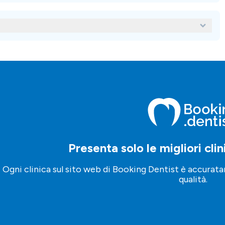
 valutazioni, servizi, strutture, sedi e credenziali. Puoi anche
egliere la clinica più adatta alle tue esigenze.
resso una clinica all'estero?
estero, puoi usare la nostra piattaforma per richiedere una
e i tuoi piani con i client manager che ti assisteranno durante il
Presenta solo le migliori cli
Ogni clinica sul sito web di Booking Dentist è accurat
qualità.