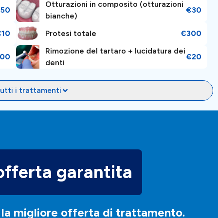
Otturazioni in composito (otturazioni
150
€30
bianche)
€10
Protesi totale
€300
Rimozione del tartaro + lucidatura dei
00
€20
denti
utti i trattamenti
offerta garantita
la migliore offerta di trattamento.