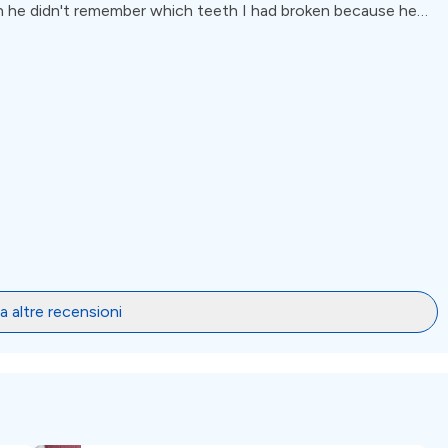
in he didn't remember which teeth I had broken because he
nge you 5x more
 altre recensioni