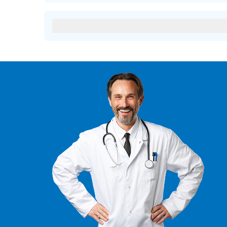
confrontare diverse cliniche in base a prezzi, recensioni,
contattare i nostri consulenti che possono aiutarti a sc
Come posso prenotare un appuntamento p
Per prenotare un appuntamento presso una clinica all'
richiesta alla clinica di tua scelta. Puoi anche impostar
processo.