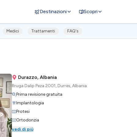
Destinazioni
Scopri
Medici
Trattamenti
FAQ's
Durazzo, Albania
Rruga Dalip Peza 2001, Durrës, Albania
Prima revisione gratuita
Implantologia
Protesi
Ortodonzia
vedi di più