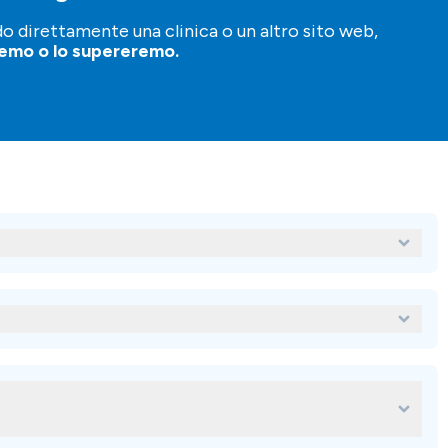
o direttamente una clinica o un altro sito web,
remo o lo supereremo.
lari per Roma dental clinic?
ic sono:
al clinic?
gliore per le mie cure odontoiatriche
entistico all'estero, puoi usare la nostra piattaforma per