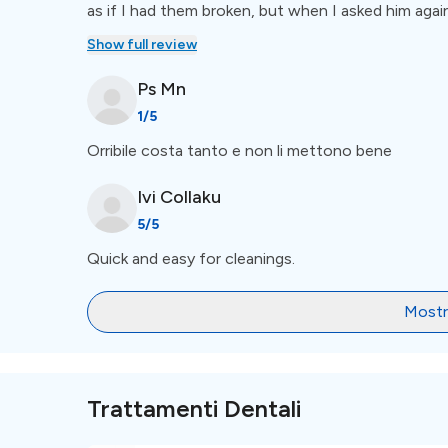
as if I had them broken, but when I asked him aga
was lying. Careful if you are a foreign he will cha
Show full review
Ps
Mn
1
/5
Orribile costa tanto e non li mettono bene
Ivi
Collaku
5
/5
Quick and easy for cleanings.
Mostra
Trattamenti Dentali