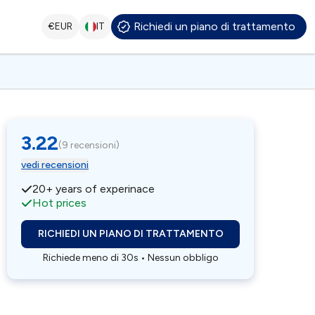
Richiedi un piano di trattamento
€
EUR
IT
3.22
(
9 recensioni
)
vedi recensioni
20+ years of experinace
Hot prices
RICHIEDI UN PIANO DI TRATTAMENTO
Richiede meno di 30s • Nessun obbligo