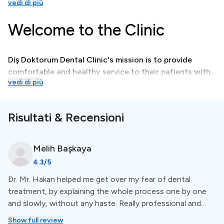
vedi di più
Welcome to the Clinic
Diş Doktorum Dental Clinic's mission is to provide
comfortable and healthy service to their patients with
vedi di più
the latest technologies and expert staff in the light of
their ethical values.
Risultati & Recensioni
Treatments
Melih
Başkaya
A wide selection of dental treatments, both basic and
4.3
/5
advanced, as well as restorative dental care, are
Dr. Mr. Hakan helped me get over my fear of dental
available at Disdoktorum Dental Clinic.
treatment, by explaining the whole process one by one
and slowly, without any haste. Really professional and
clean place.
Special Amenities
Show full review