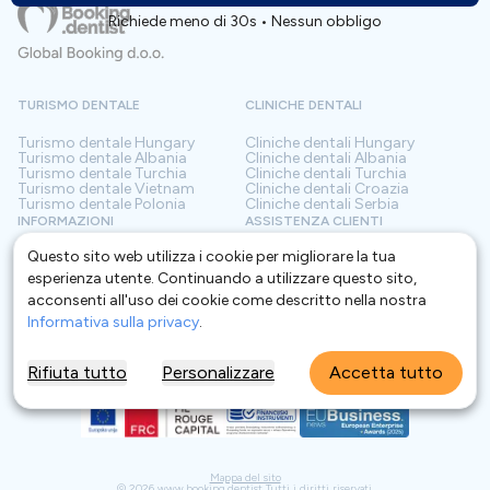
Richiede meno di 30s • Nessun obbligo
TURISMO DENTALE
CLINICHE DENTALI
Turismo dentale
Hungary
Cliniche dentali
Hungary
Turismo dentale
Albania
Cliniche dentali
Albania
Turismo dentale
Turchia
Cliniche dentali
Turchia
Turismo dentale
Vietnam
Cliniche dentali
Croazia
Turismo dentale
Polonia
Cliniche dentali
Serbia
INFORMAZIONI
ASSISTENZA CLIENTI
Questo sito web utilizza i cookie per migliorare la tua
Chi siamo
Termini e Condizioni
Contatto
Politica sulla riservatezza
esperienza utente. Continuando a utilizzare questo sito,
Domande frequenti
Per Le Cliniche
acconsenti all'uso dei cookie come descritto nella nostra
Blog
Lessico
Informativa sulla privacy
.
Rifiuta tutto
Personalizzare
Accetta tutto
Mappa del sito
©
2026
www.booking.dentist
Tutti i diritti riservati.