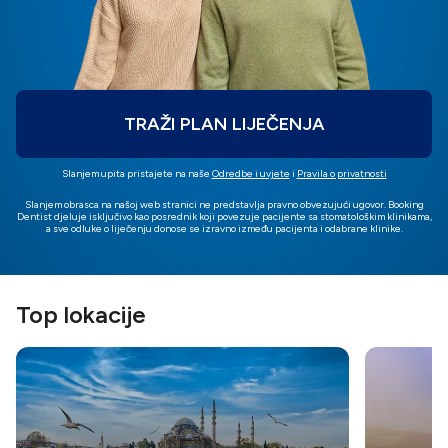
TRAŽI PLAN LIJEČENJA
Slanjem upita pristajete na naše
Odredbe i uvjete
i
Pravila o privatnosti
Slanjem obrasca na našoj web stranici ne predstavlja pravno obvezujući ugovor. Booking
Dentist djeluje isključivo kao posrednik koji povezuje pacijente sa stomatološkim klinikama,
a sve odluke o liječenju donose se izravno između pacijenta i odabrane klinike.
Top lokacije