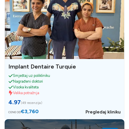
Implant Dentaire Turquie
Smještaj uz polikliniku
Nagrađeni doktori
Visoka kvaliteta
Velika potražnja
4.97
(
49 recenzija
)
€3,760
Pregledaj kliniku
CENE OD