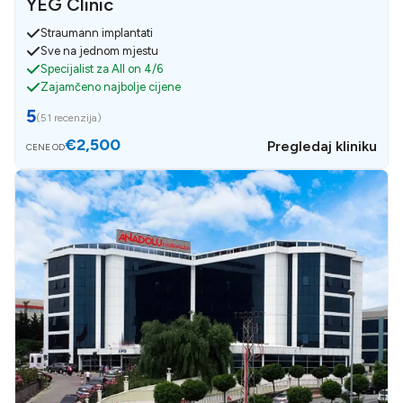
YEG Clinic
Straumann implantati
Sve na jednom mjestu
Specijalist za All on 4/6
Zajamčeno najbolje cijene
5
(
51 recenzija
)
€2,500
Pregledaj kliniku
CENE OD