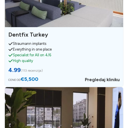
Dentfix Turkey
Straumann implants
Everything in one place
Specialist for All on 4/6
High quality
4.99
(
113 recenzija
)
€5,500
Pregledaj kliniku
CENE OD