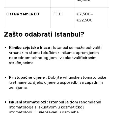
Ostale zemlje EU
🇪🇺
€7,500–
€22,500
Zašto odabrati Istanbul?
Klinike svjetske klase
: Istanbul se može pohvaliti
vrhunskim stomatološkim klinikama opremljenim
naprednom tehnologijom i visokokvalificiranim
stručnjacima.
Pristupačne cijene
: Dobijte vrhunske stomatološke
tretmane uz djelić cijene u usporedbi sa zapadnim
zemljama.
Iskusni stomatolozi
: Istanbul je dom renomiranih
stomatologa s iskustvom u kozmetičkoj
stomatologiji i uljepšavanju osmijeha.