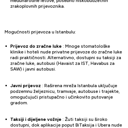
međunarodne letove, posebno niskobudžetnih
zrakoplovnih prijevoznika.
Mogućnosti prijevoza u Istanbulu:
Prijevoz do zračne luke
: Mnoge stomatološke
klinike i hoteli nude privatne prijevoze do zračne luke
radi praktičnosti. Alternativno, dostupni su taksiji za
zračne luke, autobusi (Havaist za IST, Havabus za
SAW) i javni autobusi.
Javni prijevoz
: Raširena mreža Istanbula uključuje
podzemnu željeznicu, tramvaje, autobuse i trajekte,
omogućujući pristupačno i učinkovito putovanje
gradom.
Taksiji i dijeljene vožnje
: Žuti taksiji su široko
dostupni, dok aplikacije poput BiTaksija i Ubera nude