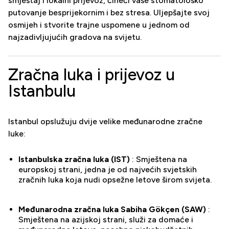
smještaj i lokalni prijevoz, čineći vaše stomatološko
putovanje besprijekornim i bez stresa. Uljepšajte svoj
osmijeh i stvorite trajne uspomene u jednom od
najzadivljujućih gradova na svijetu.
Zračna luka i prijevoz u
Istanbulu
Istanbul opslužuju dvije velike međunarodne zračne
luke:
Istanbulska zračna luka (IST)
: Smještena na
europskoj strani, jedna je od najvećih svjetskih
zračnih luka koja nudi opsežne letove širom svijeta.
Međunarodna zračna luka Sabiha Gökçen (SAW)
:
Smještena na azijskoj strani, služi za domaće i