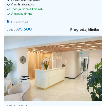
Vlastiti laboratorij
Specijalist za All on 4/6
Visoka kvaliteta
5
(
151 recenzija
)
€5,500
Pregledaj kliniku
CENE OD