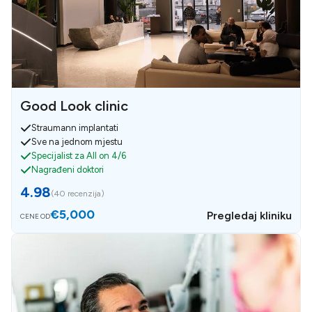
Good Look clinic
Straumann implantati
Sve na jednom mjestu
Specijalist za All on 4/6
Nagrađeni doktori
4.98
(
40 recenzija
)
€5,000
Pregledaj kliniku
CENE OD