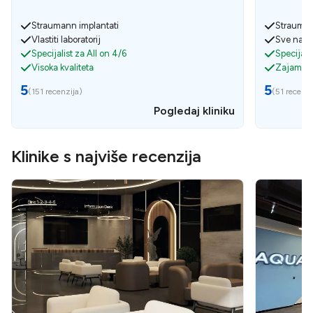
Straumann implantati
Strauman
Vlastiti laboratorij
Sve na j
Specijalist za All on 4/6
Specijali
Visoka kvaliteta
Zajamčen
5
5
(
151 recenzija
)
(
51 recenzi
Pogledaj kliniku
Klinike s najviše recenzija