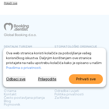
Pokaži sve
DENTALNI TURIZAM
STOMATOLOŠKE ORDINACIJE
Ova web stranica koristi kolačiće za poboljšanje vašeg
Dentalni turizam
Hungary
Stomatološke ordinacije
korisničkog iskustva. Daljnjim korištenjem ove stranice
Dentalni turizam
Albanija
Hungary
Dentalni turizam
Turska
Stomatološke ordinacije
pristajete na našu upotrebu kolačića kako je opisano u našim
Dentalni turizam
Vijetnam
Albanija
Pravilima o privatnosti
.
Dentalni turizam
Poljska
Stomatološke ordinacije
Turska
Stomatološke ordinacije
Hrvatska
Stomatološke ordinacije
Srbija
Odbaci sve
Prilagodite
Prihvati sve
INFORMACIJA
SLUŽBA ZA KORISNIKE
O nama
Odredbe i uvjeti
Kontakt
Politika privatnosti
Često postavljana pitanja
Za Klinike
Blog
Pojmovnik