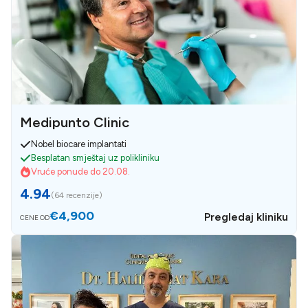
Medipunto Clinic
Nobel biocare implantati
Besplatan smještaj uz polikliniku
Vruće ponude do 20.08.
4.94
(
64 recenzije
)
€4,900
Pregledaj kliniku
CENE OD