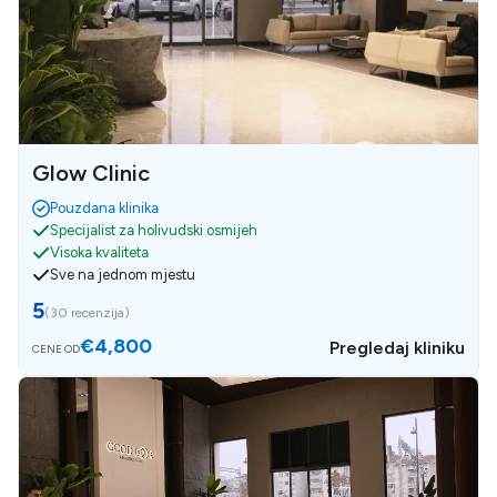
Glow Clinic
Pouzdana klinika
Specijalist za holivudski osmijeh
Visoka kvaliteta
Sve na jednom mjestu
5
(
30 recenzija
)
€4,800
Pregledaj kliniku
CENE OD