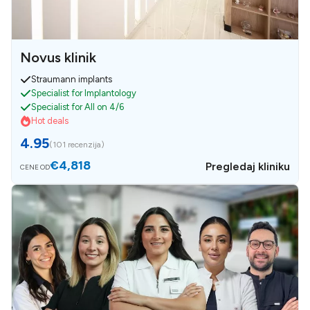
Novus klinik
Straumann implants
Specialist for Implantology
Specialist for All on 4/6
Hot deals
4.95
(
101 recenzija
)
€4,818
Pregledaj kliniku
CENE OD