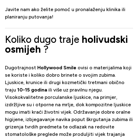
Javite nam ako želite pomoć u pronalaženju klinika ili
planiranju putovanja!
Koliko dugo traje
holivudski
osmijeh
?
Dugotrajnost
Hollywood Smile
ovisi o materijalima koji
se koriste i koliko dobro brinete o svojim zubima.
Ljuskice, krunice ili drugi kozmetički tretmani obično
traju
10-15 godina
ili više uz pravilnu njegu.
Visokokvalitetne porculanske ljuskice, na primjer,
izdržljive su i otporne na mrlje, dok kompozitne ljuskice
mogu imati kraći životni vijek. Održavanje dobre oralne
higijene, izbjegavanje navika poput škrgutanja zubima ili
grizenja tvrdih predmeta te odlazak na redovite
stomatološke preglede može produljiti vijek trajanja