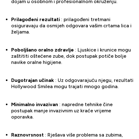
dojam u osobnom i profesionalnom okruženju.
Prilagođeni rezultati
: prilagođeni tretmani
osiguravaju da osmijeh odgovara vašim crtama lica i
željama.
Poboljšano oralno zdravlje
: Ljuskice i krunice mogu
zaštititi oštećene zube, dok postupak potiče bolje
navike oralne higijene.
Dugotrajan učinak
: Uz odgovarajuću njegu, rezultati
Hollywood Smilea mogu trajati mnogo godina.
Minimalno invazivan
: napredne tehnike čine
postupak manje invazivnim uz kraće vrijeme
oporavka.
Raznovrsnost
: Rješava više problema sa zubima,