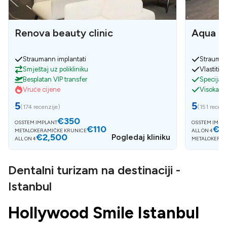
Renova beauty clinic
Aqua De
Straumann implantati
Strauman
Smještaj uz polikliniku
Vlastiti l
Besplatan VIP transfer
Specijali
Vruće cijene
Visoka kv
5
5
(
174 recenzije
)
(
151 recenz
€350
OSSTEM IMPLANT
OSSTEM IMPL
€110
€3
METALOKERAMIČKE KRUNICE
ALL ON 4
€2,500
Pogledaj kliniku
ALL ON 4
METALOKERAM
Dentalni turizam na destinaciji -
Istanbul
Hollywood Smile Istanbul