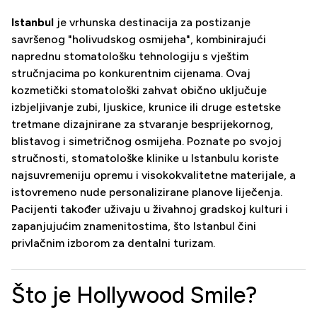
Istanbul
je vrhunska destinacija za postizanje
savršenog "holivudskog osmijeha", kombinirajući
naprednu stomatološku tehnologiju s vještim
stručnjacima po konkurentnim cijenama. Ovaj
kozmetički stomatološki zahvat obično uključuje
izbjeljivanje zubi, ljuskice, krunice ili druge estetske
tretmane dizajnirane za stvaranje besprijekornog,
blistavog i simetričnog osmijeha. Poznate po svojoj
stručnosti, stomatološke klinike u Istanbulu koriste
najsuvremeniju opremu i visokokvalitetne materijale, a
istovremeno nude personalizirane planove liječenja.
Pacijenti također uživaju u živahnoj gradskoj kulturi i
zapanjujućim znamenitostima, što Istanbul čini
privlačnim izborom za dentalni turizam.
Što je Hollywood Smile?