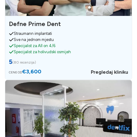
Defne Prime Dent
Straumann implantati
Sve na jednom mjestu
Specijalist za All on 4/6
Specijalist za holivudski osmijeh
5
(
80 recenzija
)
€3,600
Pregledaj kliniku
CENE OD