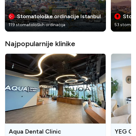
Stomatološke ordinacije Istanbul
Stom
119 stomatoloških ordinacija
53 stomato
Najpopularnije klinike
Aqua Dental Clinic
YEG Cli