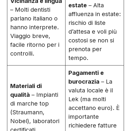
Vicinanza e lingua
estate
– Alta
– Molti dentisti
affluenza in estate:
parlano italiano o
rischio di liste
hanno interprete.
d’attesa e voli più
Viaggio breve,
costosi se non si
facile ritorno per i
prenota per
controlli.
tempo.
Pagamenti e
burocrazia
– La
Materiali di
valuta locale è il
qualità
– Impianti
Lek (ma molti
di marche top
accettano euro). È
(Straumann,
importante
Nobel), laboratori
richiedere fatture
certificati,