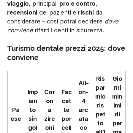
viaggio
, principali
pro e contro
,
recensioni
dei pazienti e
rischi
da
considerare – così potrai decidere
dove
conviene
rifarti i denti in sicurezza.
Turismo dentale prezzi 2025: dove
conviene
Ris
Gio
All-
par
rni
Imp
Cor
Fac
on-
mio
min
ian
on
cet
4
ris
imi
Pa
to
a
te
arc
pet
di
ese
sin
zirc
por
ata
to
per
gol
oni
cell
co
all’I
ma